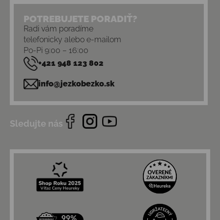
POTREBUJETE PORADIŤ?
Radi vám poradíme
telefonicky alebo e-mailom
Po-Pi 9:00 – 16:00
+421 948 123 802
info@jezkobezko.sk
Sledujte nás