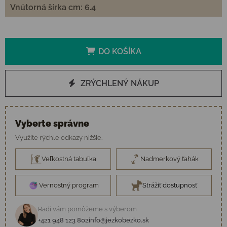
Vnútorná šírka cm: 6.4
DO KOŠÍKA
ZRÝCHLENÝ NÁKUP
Vyberte správne
Využite rýchle odkazy nižšie.
Veľkostná tabuľka
Nadmerkový ťahák
Vernostný program
Strážiť dostupnosť
Radi vám pomôžeme s výberom
+421 948 123 802
info@jezkobezko.sk