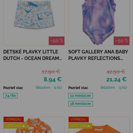
–50 %
–50 %
DETSKÉ PLAVKY LITTLE
SOFT GALLERY ANA BABY
DUTCH - OCEAN DREAMS
PLAVKY REFLECTIONS
BLUE
PURPLE UPF 50+
17,90 €
42,50 €
8,94 €
21,24 €
Skladom
(1 ks)
Skladom
(3 ks)
Pozrieť viac
Pozrieť viac
74/80
12 mesiacov
18 mesiacov
VÝPREDAJ
VÝPREDAJ
LETO 2026 🌊
LETO 2026 🌊