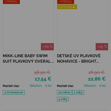
VÝPREDAJ
VÝPREDAJ
LETO 2026 🌊
–70 %
–15 %
MIKK-LINE BABY SWIM
DETSKÉ UV PLAVKOVÉ
SUIT PLAVKOVÝ OVERAL -
NOHAVICE - BRIGHT
METAL SHARK
ORANGE
58,50 €
26,90 €
17,54 €
22,86 €
Skladom
(1 ks)
Skladom
(1 ks)
Pozrieť viac
Pozrieť viac
3-6 mesiacov
10 rokov
2 roky
4 roky