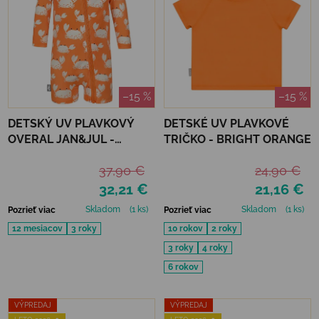
–15 %
–15 %
DETSKÝ UV PLAVKOVÝ
DETSKÉ UV PLAVKOVÉ
OVERAL JAN&JUL -
TRIČKO - BRIGHT ORANGE
CRABBY CRAB
37,90 €
24,90 €
32,21 €
21,16 €
Skladom
(1 ks)
Skladom
(1 ks)
Pozrieť viac
Pozrieť viac
12 mesiacov
3 roky
10 rokov
2 roky
3 roky
4 roky
6 rokov
VÝPREDAJ
VÝPREDAJ