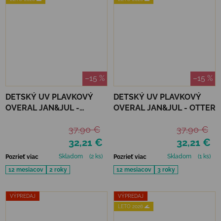
–15 %
–15 %
DETSKÝ UV PLAVKOVÝ
DETSKÝ UV PLAVKOVÝ
OVERAL JAN&JUL -
OVERAL JAN&JUL - OTTER
BUNNY FLOWERS
37,90 €
37,90 €
32,21 €
32,21 €
Skladom
(2 ks)
Skladom
(1 ks)
Pozrieť viac
Pozrieť viac
12 mesiacov
2 roky
12 mesiacov
3 roky
VÝPREDAJ
VÝPREDAJ
LETO 2026 🌊