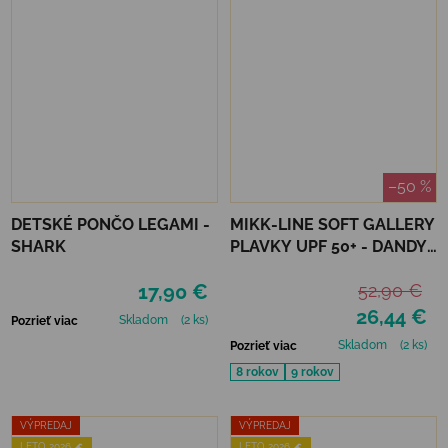
–50 %
DETSKÉ PONČO LEGAMI -
MIKK-LINE SOFT GALLERY
SHARK
PLAVKY UPF 50+ - DANDY
BUGS
17,90 €
52,90 €
26,44 €
Skladom
(2 ks)
Pozrieť viac
Skladom
(2 ks)
Pozrieť viac
8 rokov
9 rokov
VÝPREDAJ
VÝPREDAJ
LETO 2026 🌊
LETO 2026 🌊