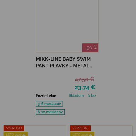
–50 %
MIKK-LINE BABY SWIM
PANT PLAVKY - METAL
SHARK
47,50 €
23,74 €
Skladom
(1 ks)
Pozrieť viac
3-6 mesiacov
6-12 mesiacov
VÝPREDAJ
VÝPREDAJ
LETO 2026 🌊
LETO 2026 🌊