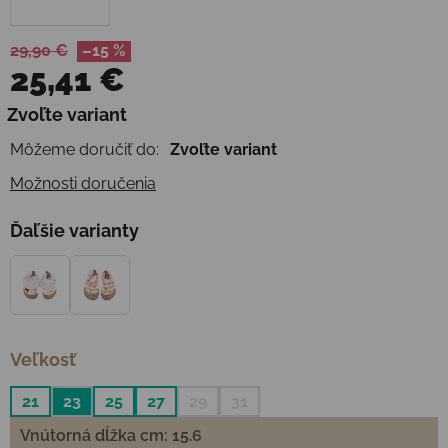
29,90 €
–15 %
25,41 €
Jednotková cena:
Zvoľte variant
Môžeme doručiť do:
Zvoľte variant
Možnosti doručenia
Ďaľšie varianty
Veľkosť
21
23
25
27
29
31
Vnútorná dĺžka cm: 15.6