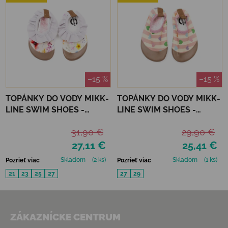
–15 %
–15 %
TOPÁNKY DO VODY MIKK-
TOPÁNKY DO VODY MIKK-
LINE SWIM SHOES -
LINE SWIM SHOES -
BUTTERFLY
HEART
31,90 €
29,90 €
27,11 €
25,41 €
Skladom
(2 ks)
Skladom
(1 ks)
Pozrieť viac
Pozrieť viac
21
23
25
27
27
29
Zápätie
ZÁKAZNÍCKE CENTRUM