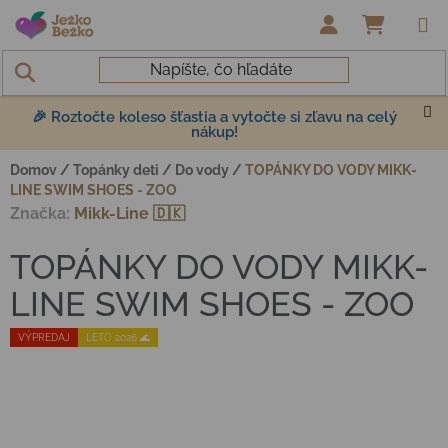
Prejsť na obsah
NÁKUP
🎉 Roztočte koleso šťastia a vytočte si zľavu na celý
nákup!
Domov
/
Topánky deti
/
Do vody
/
TOPÁNKY DO VODY MIKK-
LINE SWIM SHOES - ZOO
Značka:
Mikk-Line 🇩🇰
TOPÁNKY DO VODY MIKK-
LINE SWIM SHOES - ZOO
VÝPREDAJ
LETO 2026 🌊