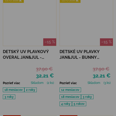
LETO 2026 🌊
LETO 2026 🌊
–15 %
–15 %
DETSKÝ UV PLAVKOVÝ
DETSKÉ UV PLAVKY
OVERAL JAN&JUL -
JAN&JUL - BUNNY
PURPLE UNICORN
FLOWERS
37,90 €
37,90 €
32,21 €
32,21 €
Skladom
(2 ks)
Skladom
(3 ks)
Pozrieť viac
Pozrieť viac
18 mesiacov
2 roky
12 mesiacov
3 roky
18 mesiacov
3 roky
4 roky
5 rokov