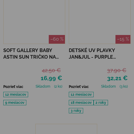
–60 %
–15 %
SOFT GALLERY BABY
DETSKÉ UV PLAVKY
ASTIN SUN TRIČKO NA
JAN&JUL - PURPLE
KÚPANIE REFLECTIONS
UNICORN
42,50 €
37,90 €
OCEAN UPF 50+
16,99 €
32,21 €
Skladom
(2 ks)
Skladom
(3 ks)
Pozrieť viac
Pozrieť viac
12 mesiacov
12 mesiacov
9 mesiacov
18 mesiacov
2 roky
3 roky