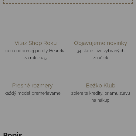
Víťaz Shop Roku
Objavujeme novinky
cena odbornej poroty Heureka
34 starostlivo vybraných
za rok 2025
značiek
Presné rozmery
Bežko Klub
každý model premeriavame
zbierajte kredity, priamu zľavu
na nákup
Popis