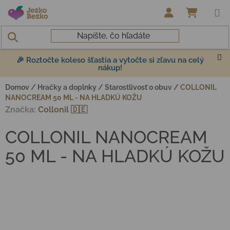
Prejsť na obsah
NÁKUP
🎉 Roztočte koleso šťastia a vytočte si zľavu na celý
nákup!
Domov
/
Hračky a doplnky
/
Starostlivosť o obuv
/
COLLONIL
NANOCREAM 50 ML - NA HLADKÚ KOŽU
Značka:
Collonil 🇩🇪
COLLONIL NANOCREAM
50 ML - NA HLADKÚ KOŽU