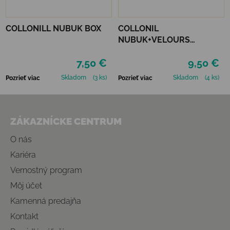
COLLONILL NUBUK BOX
COLLONIL
NUBUK+VELOURS
STREDNE HNEDÝ
7,50 €
9,50 €
Skladom
(3 ks)
Skladom
(4 ks)
Pozrieť viac
Pozrieť viac
Zápätie
ZÁKAZNÍCKE CENTRUM
O nás
Kariéra
Vernostný program
Môj účet
Kamenná predajňa
Kontakt