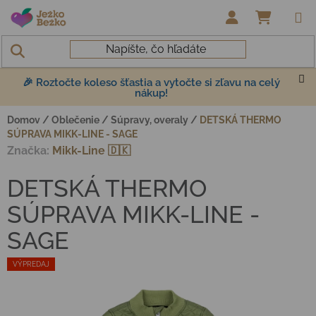
Prejsť na obsah
NÁKUP
🎉 Roztočte koleso šťastia a vytočte si zľavu na celý
nákup!
Domov
/
Oblečenie
/
Súpravy, overaly
/
DETSKÁ THERMO
SÚPRAVA MIKK-LINE - SAGE
Značka:
Mikk-Line 🇩🇰
DETSKÁ THERMO
SÚPRAVA MIKK-LINE -
SAGE
VÝPREDAJ