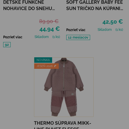
DETSKÉ FUNKČNÉ
SOFT GALLERY BABY FEE
NOHAVICE DO SNEHU
SUN TRIČKO NA KÚPANIE
MIKK-LINE - BLACK
REFLECTIONS PURPLE
89,90 €
42,50 €
UPF 50+
44,94 €
Skladom
(1 ks)
Pozrieť viac
Skladom
(1 ks)
Pozrieť viac
12 mesiacov
92
NOVINKA
JESEŇ 2026 🍂
THERMO SÚPRAVA MIKK-