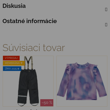
Diskusia
Ostatné informácie
Súvisiaci tovar
VÝPREDAJ
MEMBRÁNA ☔️
ZIMA 2025 ❄️
–50 %