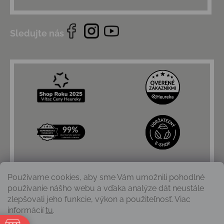
Sledujte nás
Používame cookies, aby sme Vám umožnili pohodlné
používanie nášho webu a vďaka analýze dát neustále
zlepšovali jeho funkcie, výkon a použiteľnosť. Viac
informácií
tu
.