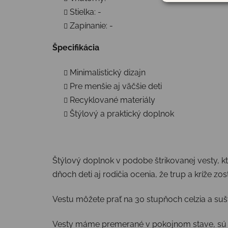
Stielka: -
Zapínanie: -
Špecifikácia
Minimalistický dizajn
Pre menšie aj väčšie deti
Recyklované materiály
Štýlový a praktický doplnok
Štýlový doplnok v podobe štrikovanej vesty, ktor
dňoch deti aj rodičia ocenia, že trup a kríže zo
Vestu môžete prať na 30 stupňoch celzia a sušt
Vesty máme premerané v pokojnom stave, sú al