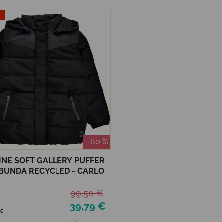
J
–60 %
INE SOFT GALLERY PUFFER
BUNDA RECYCLED - CARLO
99,50 €
39,79 €
ac