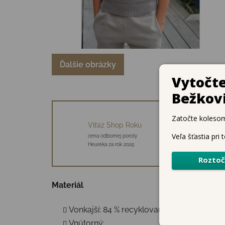
Ďalšie obrázky
Objavujeme
Víťaz Shop Roku
novinky
cena odbornej poroty
34 starostlivo vybraný
Heureka za rok 2025
značiek
Materiál
Vonkajší: 84 % recyklovaný polyester, 12 %
Vnútorný: