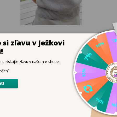
Presné rozmery
Bežko Klub
každý model
zbierajte kredity, priamu
ch
premeriavame
zľavu na nákup
 organická bavlna, 4 % nylon