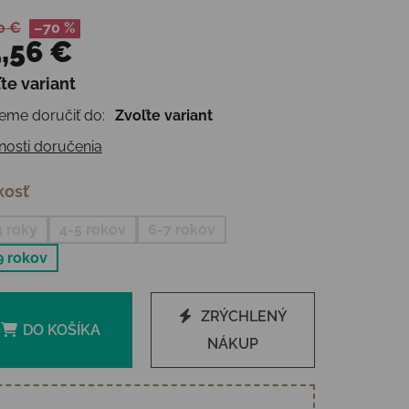
0 €
–70 %
,56 €
te variant
otková cena:
me doručiť do:
Zvoľte variant
osti doručenia
kosť
3 roky
4-5 rokov
6-7 rokov
9 rokov
ZRÝCHLENÝ
DO KOŠÍKA
NÁKUP