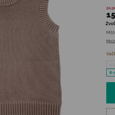
51,9
15
Zvoľ
Jedn
Môže
Možn
Veľ
2-
8-