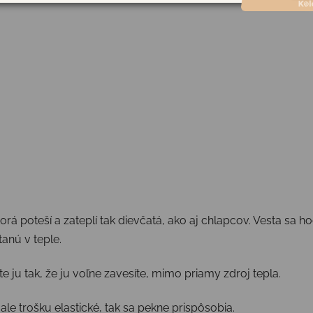
á poteší a zateplí tak dievčatá, ako aj chlapcov. Vesta sa hod
stanú v teple.
e ju tak, že ju voľne zavesíte, mimo priamy zdroj tepla.
e trošku elastické, tak sa pekne prispôsobia.