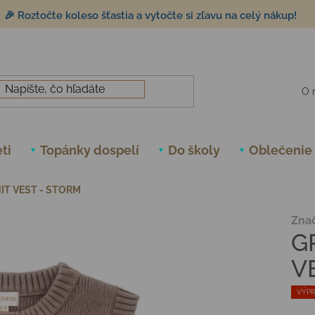
🎉 Roztočte koleso šťastia a vytočte si zľavu na celý nákup!
O 
ti
Topánky dospelí
Do školy
Oblečenie
IT VEST - STORM
Zna
G
V
VÝPR