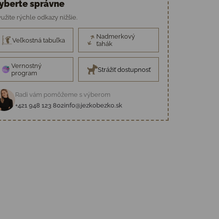
yberte správne
užite rýchle odkazy nižšie.
Nadmerkový
Veľkostná tabuľka
ťahák
Vernostný
Strážiť dostupnosť
program
Radi vám pomôžeme s výberom
+421 948 123 802
info@jezkobezko.sk