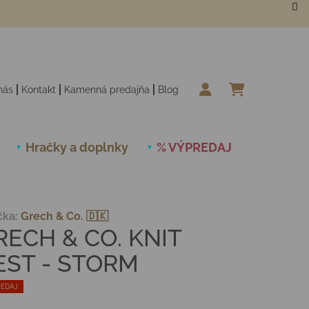
nás
Kontakt
Kamenná predajňa
Blog
NÁKUPN
Hračky a doplnky
% VÝPREDAJ
Novinky
čka:
Grech & Co. 🇩🇰
RECH & CO. KNIT
EST - STORM
EDAJ