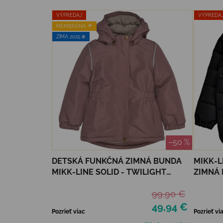
VÝPREDAJ
VÝPREDA
MEMBRÁNA ☔️
ZIMA 2025 ❄️
–50 %
DETSKÁ FUNKČNÁ ZIMNÁ BUNDA
MIKK-L
MIKK-LINE SOLID - TWILIGHT
ZIMNÁ 
MAUVE
99,90 €
49,94 €
Pozrieť viac
Pozrieť vi