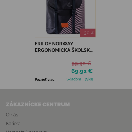
–30 %
FRII OF NORWAY
ERGONOMICKÁ ŠKOLSKÁ
TAŠKA RETRO 30 L - PINK
99,90 €
STRIPE
69,92 €
Skladom
(3 ks)
Pozrieť viac
Zápätie
ZÁKAZNÍCKE CENTRUM
O nás
Kariéra