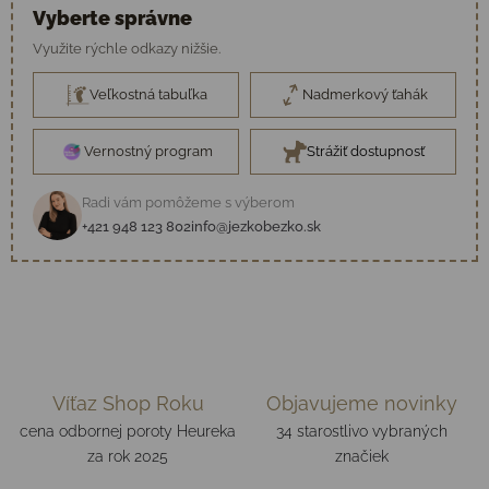
Vyberte správne
Využite rýchle odkazy nižšie.
Veľkostná tabuľka
Nadmerkový ťahák
Vernostný program
Strážiť dostupnosť
Radi vám pomôžeme s výberom
+421 948 123 802
info@jezkobezko.sk
Víťaz Shop Roku
Objavujeme novinky
cena odbornej poroty Heureka
34 starostlivo vybraných
za rok 2025
značiek