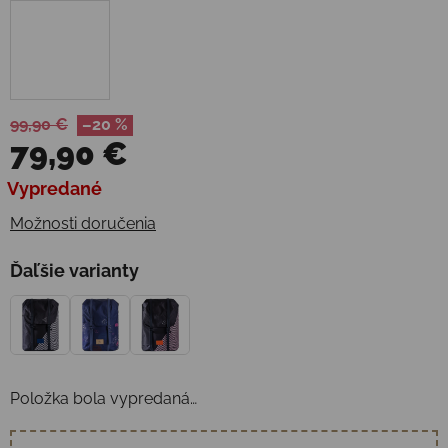
99,90 €
–20 %
79,90 €
Jednotková cena:
Vypredané
Možnosti doručenia
Ďaľšie varianty
Položka bola vypredaná…