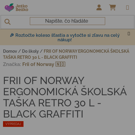
Prejsť na obsah
NÁKUP
🎉 Roztočte koleso šťastia a vytočte si zľavu na celý
nákup!
Domov
/
Do školy
/
FRII OF NORWAY ERGONOMICKÁ ŠKOLSKÁ
TAŠKA RETRO 30 L - BLACK GRAFFITI
Značka:
Frii of Norway 🇳🇴
FRII OF NORWAY
ERGONOMICKÁ ŠKOLSKÁ
TAŠKA RETRO 30 L -
BLACK GRAFFITI
VÝPREDAJ