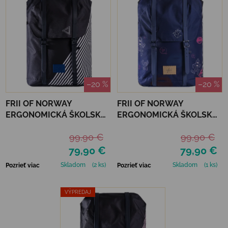
–20 %
–20 %
FRII OF NORWAY
FRII OF NORWAY
ERGONOMICKÁ ŠKOLSKÁ
ERGONOMICKÁ ŠKOLSKÁ
TAŠKA RETRO 30 L -
TAŠKA RETRO 30 L - BLUE
99,90 €
99,90 €
BLACK STRIPE
KISS
79,90 €
79,90 €
Skladom
(2 ks)
Skladom
(1 ks)
Pozrieť viac
Pozrieť viac
VÝPREDAJ