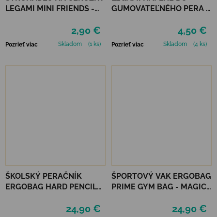
LEGAMI MINI FRIENDS -
GUMOVATEĽNÉHO PERA 3
TEDDY BEAR
KS - RUŽOVÉ
2,90 €
4,50 €
Skladom
(1 ks)
Skladom
(4 ks)
Pozrieť viac
Pozrieť viac
ŠKOLSKÝ PERAČNÍK
ŠPORTOVÝ VAK ERGOBAG
ERGOBAG HARD PENCIL
PRIME GYM BAG - MAGIC
CASE - MAGIC
CLOUDBEAR
24,90 €
24,90 €
CLOUDBEAR