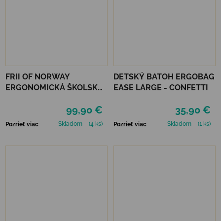
FRII OF NORWAY
DETSKÝ BATOH ERGOBAG
ERGONOMICKÁ ŠKOLSKÁ
EASE LARGE - CONFETTI
TAŠKA RETRO 22 L -
99,90 €
35,90 €
UNICORN PURPLE
Skladom
(4 ks)
Skladom
(1 ks)
Pozrieť viac
Pozrieť viac