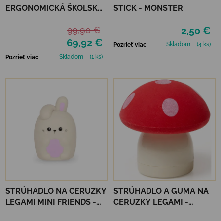
ERGONOMICKÁ ŠKOLSKÁ
STICK - MONSTER
TAŠKA RETRO 30 L - PINK
99,90 €
2,50 €
STRIPE
69,92 €
Skladom
(4 ks)
Pozrieť viac
Skladom
(1 ks)
Pozrieť viac
STRÚHADLO NA CERUZKY
STRÚHADLO A GUMA NA
LEGAMI MINI FRIENDS -
CERUZKY LEGAMI -
BUNNY
MAGIC MUSHROOM