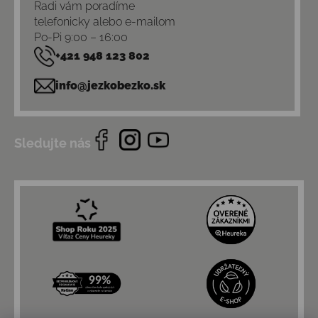
Radi vám poradíme
telefonicky alebo e-mailom
Po-Pi 9:00 – 16:00
+421 948 123 802
info@jezkobezko.sk
Sledujte nás