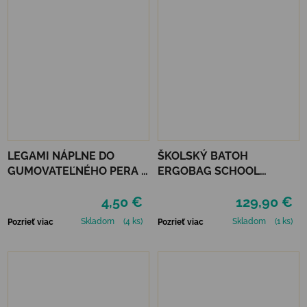
LEGAMI NÁPLNE DO
ŠKOLSKÝ BATOH
GUMOVATEĽNÉHO PERA 3
ERGOBAG SCHOOL
KS - RUŽOVÉ
BACKPACK FLEX -
4,50 €
129,90 €
PONYBEARADISE
Skladom
(4 ks)
Skladom
(1 ks)
Pozrieť viac
Pozrieť viac