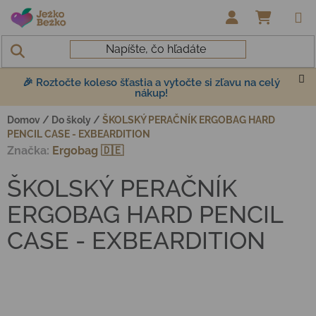
Prejsť na obsah
NÁKUP
🎉 Roztočte koleso šťastia a vytočte si zľavu na celý
nákup!
Domov
/
Do školy
/
ŠKOLSKÝ PERAČNÍK ERGOBAG HARD
PENCIL CASE - EXBEARDITION
Značka:
Ergobag 🇩🇪
ŠKOLSKÝ PERAČNÍK
ERGOBAG HARD PENCIL
CASE - EXBEARDITION