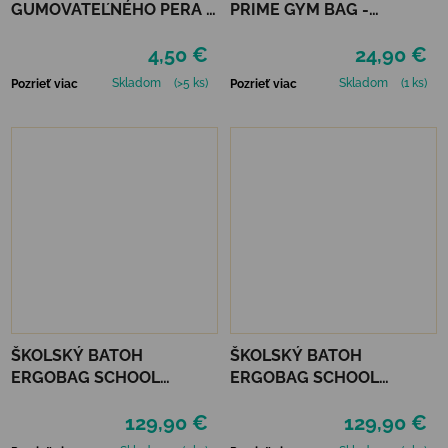
GUMOVATEĽNÉHO PERA 3
PRIME GYM BAG -
KS - ČERVENÉ
EXBEARDITION
4,50 €
24,90 €
Skladom
(>5 ks)
Skladom
(1 ks)
Pozrieť viac
Pozrieť viac
ŠKOLSKÝ BATOH
ŠKOLSKÝ BATOH
ERGOBAG SCHOOL
ERGOBAG SCHOOL
BACKPACK FLEX -
BACKPACK PRIME -
129,90 €
129,90 €
FIREBEAR DRAGON
FRONT RUNBEAR