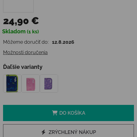
24,90 €
Jednotková cena:
Skladom
(1 ks)
Môžeme doručiť do:
12.8.2026
Možnosti doručenia
Ďaľšie varianty
DO KOŠÍKA
ZRÝCHLENÝ NÁKUP