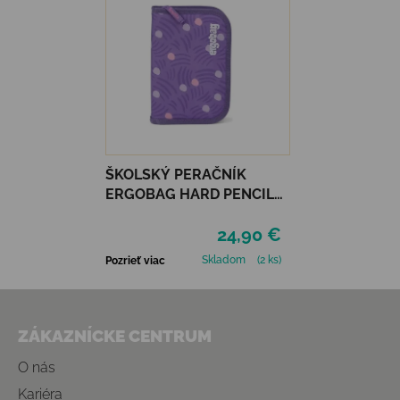
ŠKOLSKÝ PERAČNÍK
ERGOBAG HARD PENCIL
CASE - PONYBEARADISE
24,90 €
Skladom
(2 ks)
Pozrieť viac
Zápätie
ZÁKAZNÍCKE CENTRUM
O nás
Kariéra