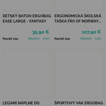
DETSKÝ BATOH ERGOBAG
ERGONOMICKÁ ŠKOLSKÁ
EASE LARGE - FANTASY
TAŠKA FRII OF NORWAY
ACTIVE 22L - LIGHT BLUE
35,90 €
107,90 €
BUNNY
Skladom
(2 ks)
Skladom
(1 ks)
Pozrieť viac
Pozrieť viac
LEGAMI NÁPLNE DO
ŠPORTOVÝ VAK ERGOBAG