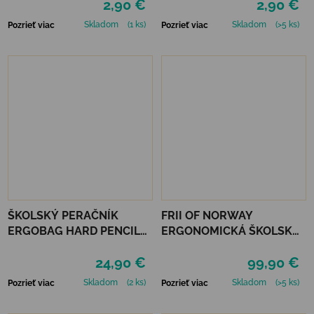
2,90 €
2,90 €
Skladom
(1 ks)
Skladom
(>5 ks)
Pozrieť viac
Pozrieť viac
ŠKOLSKÝ PERAČNÍK
FRII OF NORWAY
ERGOBAG HARD PENCIL
ERGONOMICKÁ ŠKOLSKÁ
CASE - MAGIC
TAŠKA RETRO 22 L -
24,90 €
99,90 €
CLOUDBEAR
MERMAID LIGHT BLUE
Skladom
(2 ks)
Skladom
(>5 ks)
Pozrieť viac
Pozrieť viac