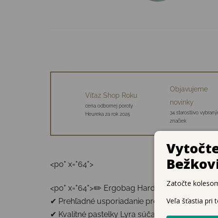
Objavujeme
Víťaz Shop Roku
novinky
cena odbornej poroty
34 starostlivo vybraný
Heureka za rok 2025
značiek
<p0" x="64">
<p0" x="64">✏️ Ergobag Hard Pencil Case – šk
✔ Prehľadné usporiadanie pre jednoduchú org
✔ Kvalitné pastelky Lyra súčasťou balenia