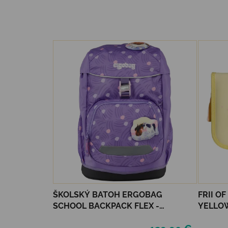
ŠKOLSKÝ BATOH ERGOBAG
FRII O
SCHOOL BACKPACK FLEX -
YELLO
PONYBEARADISE