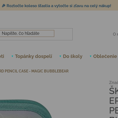
🎉 Roztočte koleso šťastia a vytočte si zľavu na celý nákup!
O 
ti
Topánky dospelí
Do školy
Oblečenie
D PENCIL CASE - MAGIC BUBBLEBEAR
Zna
Š
E
P