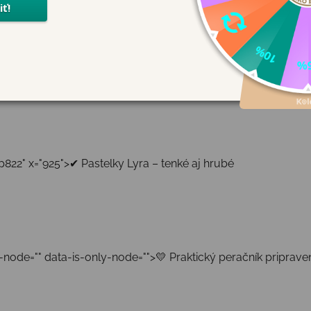
x="319">🌟 Praktický pomocník do školy <p321" x="513">Perač
premyslenému vnútornému usporiadaniu majú deti ceruzky, p
ý do detailov <p544" x="657">Vo vnútri nájdete kvalitné past
. <p659" x="682">🧵 Materiál a rozmery <p684" x="801">✔ Mate
822" x="925">✔ Pastelky Lyra – tenké aj hrubé
-node="" data-is-only-node="">💛 Praktický peračník priprave