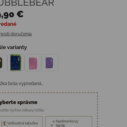
UBBLEBEAR
,90 €
redané
otková cena:
osti doručenia
šie varianty
žka bola vypredaná…
yberte správne
užite rýchle odkazy nižšie.
Nadmerkový
Veľkostná tabuľka
ťahák