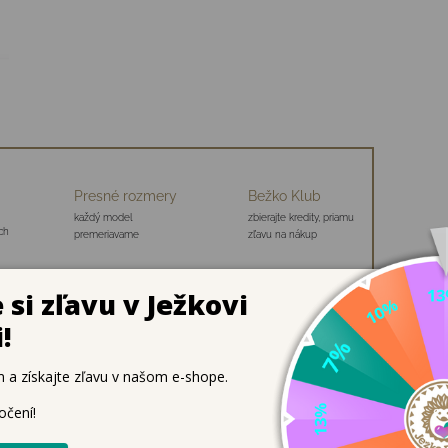
Presné rozmery
Bežko Klub
každý model
zbierajte kredity, priamu
ch
premeriavame
zľavu na nákup
olský peračník s plnou výbavou <p66" x="285">✔ Kompletná v
anizáciu