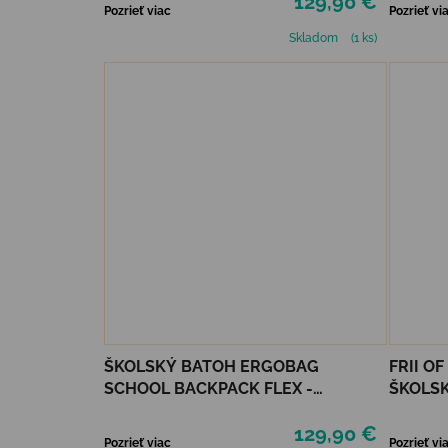
129,90 €
Pozrieť viac
Pozrieť vi
Skladom
(1 ks)
ŠKOLSKÝ BATOH ERGOBAG
FRII O
SCHOOL BACKPACK FLEX -
ŠKOLSK
FIREBEAR DRAGON
BLUE
129,90 €
Pozrieť viac
Pozrieť vi