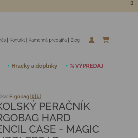
nás
Kontakt
Kamenná predajňa
Blog
NÁKUPN
Hračky a doplnky
% VÝPREDAJ
Novinky
čka:
Ergobag 🇩🇪
KOLSKÝ PERAČNÍK
RGOBAG HARD
ENCIL CASE - MAGIC