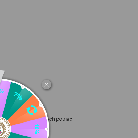
ýbava – až 22 školských potrieb