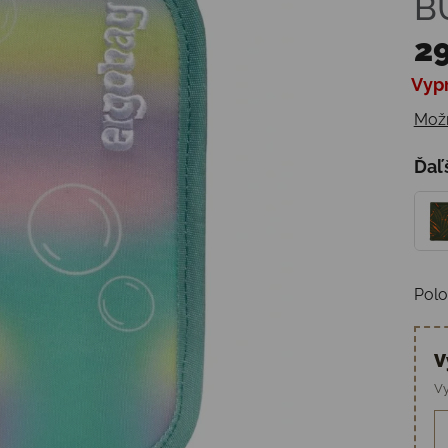
B
29
Vyp
Jedn
Možn
Ďaľ
Polo
V
Vy