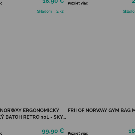
18,90 €
2
ac
Pozrieť viac
Skladom
(4 ks)
Sklad
F NORWAY ERGONOMICKÝ
FRII OF NORWAY GYM BAG 
Ý BATOH RETRO 30L - SKY
99,90 €
18
ac
Pozrieť viac