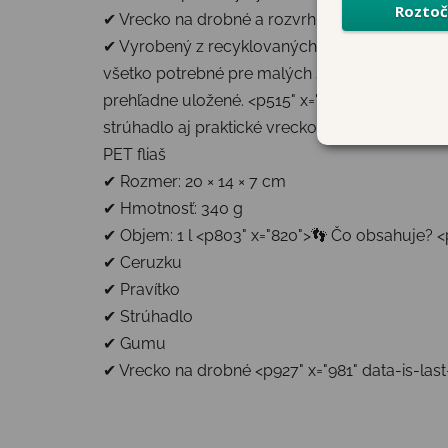
✔ Vrecko na drobné a rozvrh hodín
✔ Vyrobený z recyklovaných PET fliaš <p287" 
všetko potrebné pre malých školákov. Vďaka 
prehľadne uložené. <p515" x="542">✏️ Premyslen
strúhadlo aj praktické vrecko na drobné mince
PET fliaš
✔ Rozmer: 20 × 14 × 7 cm
✔ Hmotnosť: 340 g
✔ Objem: 1 l <p803" x="820">👣 Čo obsahuje? <p
✔ Ceruzku
✔ Pravítko
✔ Strúhadlo
✔ Gumu
✔ Vrecko na drobné <p927" x="981" data-is-last