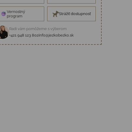
Vernostný
Strážiť dostupnosť
program
Radi vám pomôžeme s výberom
+421 948 123 802
info@jezkobezko.sk