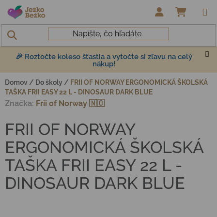
Prejsť na obsah
NÁKUP
🎉 Roztočte koleso šťastia a vytočte si zľavu na celý
nákup!
Domov
/
Do školy
/
FRII OF NORWAY ERGONOMICKÁ ŠKOLSKÁ
TAŠKA FRII EASY 22 L - DINOSAUR DARK BLUE
Značka:
Frii of Norway 🇳🇴
FRII OF NORWAY
ERGONOMICKÁ ŠKOLSKÁ
TAŠKA FRII EASY 22 L -
DINOSAUR DARK BLUE