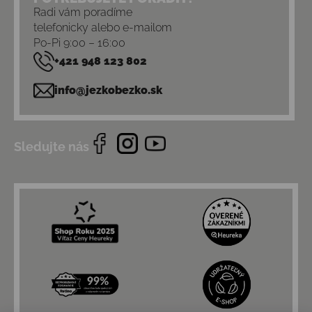
Radi vám poradíme
telefonicky alebo e-mailom
Po-Pi 9:00 – 16:00
+421 948 123 802
info@jezkobezko.sk
Sledujte nás