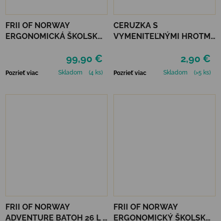
FRII OF NORWAY
CERUZKA S
ERGONOMICKÁ ŠKOLSKÁ
VYMENITEĽNÝMI HROTMI
TAŠKA RETRO 22 L -
LEGAMI - MONSTERS
99,90 €
2,90 €
UNICORN PURPLE
Skladom
(4 ks)
Skladom
(>5 ks)
Pozrieť viac
Pozrieť viac
FRII OF NORWAY
FRII OF NORWAY
ADVENTURE BATOH 26 L -
ERGONOMICKÝ ŠKOLSKÝ