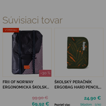
Súvisiaci tovar
VÝPREDAJ
–30 %
FRII OF NORWAY
ŠKOLSKÝ PERAČNÍK
ERGONOMICKÁ ŠKOLSKÁ
ERGOBAG HARD PENCIL
TAŠKA RETRO 30 L - PINK
CASE - EXBEARDITION
99,90 €
24,90 €
STRIPE
69,92 €
Skladom
(1 ks)
Pozrieť viac