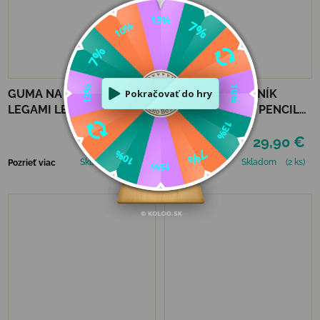
GUMA NA GUMOVANIE
ŠKOLSKÝ PERAČNÍK
LEGAMI LET'S
ERGOBAG HARD PENCIL
AVOCUDDLE
CASE - FRONT RUNBEAR
2,50 €
29,90 €
Skladom
(>5 ks)
Skladom
(2 ks)
Pozrieť viac
Pozrieť viac