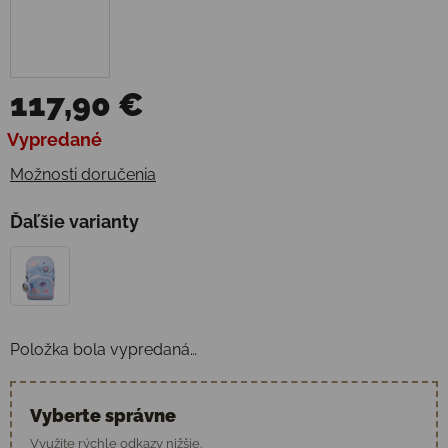
117,90 €
Jednotková cena:
Vypredané
Možnosti doručenia
Ďaľšie varianty
Položka bola vypredaná…
Vyberte správne
Využite rýchle odkazy nižšie.