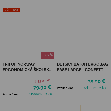
VÝPREDAJ
–20 %
FRII OF NORWAY
DETSKÝ BATOH ERGOBAG
ERGONOMICKÁ ŠKOLSKÁ
EASE LARGE - CONFETTI
TAŠKA RETRO 30 L -
99,90 €
35,90 €
BLACK STRIPE
79,90 €
Skladom
(1 ks)
Pozrieť viac
Skladom
(2 ks)
Pozrieť viac