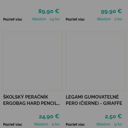
LAVENDER
BATOH RETRO 30L -
89,90 €
99,90 €
HAPPY COLOR
Skladom
(>5 ks)
Skladom
(1 ks)
Pozrieť viac
Pozrieť viac
ŠKOLSKÝ PERAČNÍK
LEGAMI GUMOVATEĽNÉ
ERGOBAG HARD PENCIL
PERO (ČIERNE) - GIRAFFE
CASE - PONYBEARADISE
24,90 €
2,50 €
Skladom
(2 ks)
Skladom
(4 ks)
Pozrieť viac
Pozrieť viac