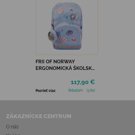
FRII OF NORWAY
ERGONOMICKÁ ŠKOLSKÁ
TAŠKA FRII EASY 22 L -
117,90 €
MERMAID LIGHT BLUE
Skladom
(3 ks)
Pozrieť viac
Zápätie
ZÁKAZNÍCKE CENTRUM
O nás