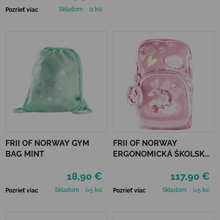
Skladom
(1 ks)
Pozrieť viac
FRII OF NORWAY GYM
FRII OF NORWAY
BAG MINT
ERGONOMICKÁ ŠKOLSKÁ
TAŠKA EXPAND 20-25 L -
18,90 €
117,90 €
UNICORN PINK
Skladom
(>5 ks)
Skladom
(>5 ks)
Pozrieť viac
Pozrieť viac