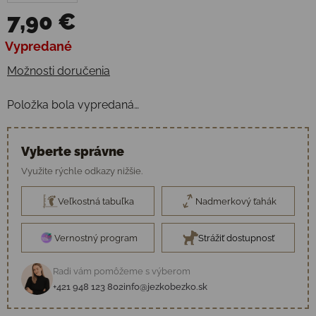
7,90 €
Jednotková cena:
Vypredané
Možnosti doručenia
Položka bola vypredaná…
Vyberte správne
Využite rýchle odkazy nižšie.
Veľkostná tabuľka
Nadmerkový ťahák
Vernostný program
Strážiť dostupnosť
Radi vám pomôžeme s výberom
+421 948 123 802
info@jezkobezko.sk