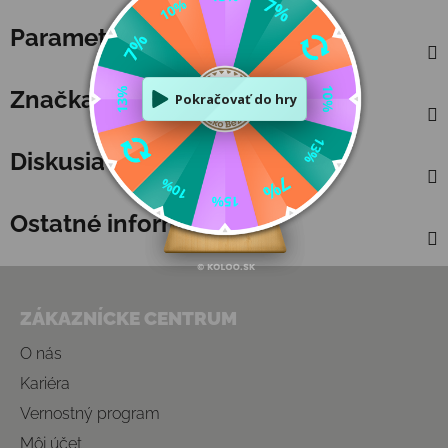
Parametre
Značka
Tiger Tribe 🇦🇺
Diskusia
Ostatné informácie
Zápätie
ZÁKAZNÍCKE CENTRUM
O nás
Kariéra
Vernostný program
Môj účet