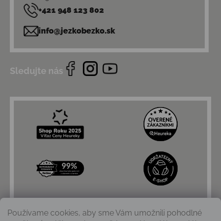
+421 948 123 802
info@jezkobezko.sk
Sledujte nás
Používame cookies, aby sme Vám umožnili pohodlné