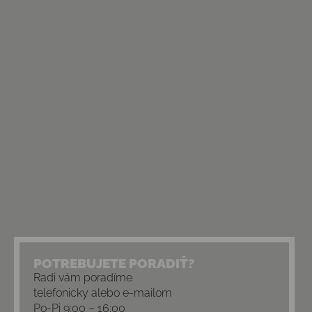
POTREBUJETE PORADIŤ?
Radi vám poradíme
telefonicky alebo e-mailom
Po-Pi 9:00 – 16:00