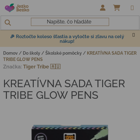
Prejsť na obsah
NÁKUP
🎉 Roztočte koleso šťastia a vytočte si zľavu na celý
nákup!
Domov
/
Do školy
/
Školské pomôcky
/
KREATÍVNA SADA TIGER
TRIBE GLOW PENS
Značka:
Tiger Tribe 🇦🇺
KREATÍVNA SADA TIGER
TRIBE GLOW PENS