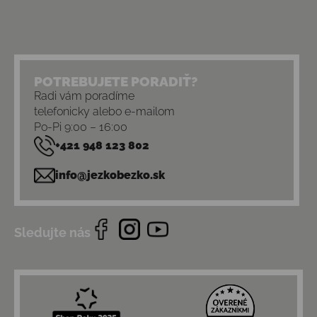
POTREBUJETE PORADIŤ?
Radi vám poradíme
telefonicky alebo e-mailom
Po-Pi 9:00 – 16:00
+421 948 123 802
info@jezkobezko.sk
Sledujte nás