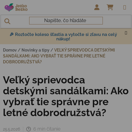
Prejsť na obsah
NÁKUP
🎉 Roztočte koleso šťastia a vytočte si zľavu na celý
nákup!
Domov
/
Novinky a tipy
/
VEĽKÝ SPRIEVODCA DETSKÝMI
SANDÁLKAMI: AKO VYBRAŤ TIE SPRÁVNE PRE LETNÉ
DOBRODRUŽSTVÁ?
Veľký sprievodca
detskými sandálkami: Ako
vybrať tie správne pre
letné dobrodružstvá?
6 min čítanie
25.5.2026