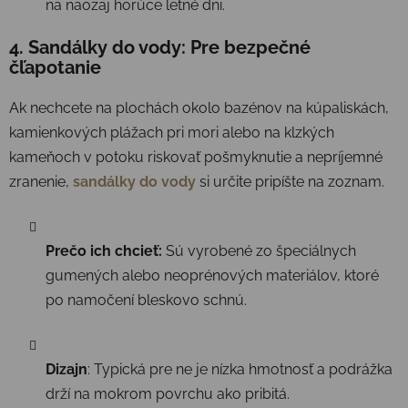
na naozaj horúce letné dni.
4. Sandálky do vody: Pre bezpečné
čľapotanie
Ak nechcete na plochách okolo bazénov na kúpaliskách,
kamienkových plážach pri mori alebo na klzkých
kameňoch v potoku riskovať pošmyknutie a nepríjemné
zranenie,
sandálky do vody
si určite pripíšte na zoznam.
Prečo ich chcieť:
Sú vyrobené zo špeciálnych
gumených alebo neoprénových materiálov, ktoré
po namočení bleskovo schnú.
Dizajn
: Typická pre ne je nízka hmotnosť a podrážka
drží na mokrom povrchu ako pribitá.