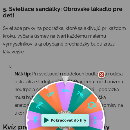
5. Svietiace sandálky: Obrovské lákadlo pre
deti
Svietiace prvky na podrážke, ktoré sa aktivujú pri každom
kroku, vyčaria úsmev na tvári každému malému
výmyselníkovi a aj obyčajné prechádzky budú zrazu
lákavejšie.
Náš tip:
Pri svietiacich modeloch buďte ako rodičia
ostražití a sledujte, či kvôli blikaciemu mechanizmu
neutrpela celková
konštrukcia
obuvi – podrážka
musí byť stále dostatočne ohybná a špička
anatomicky široká, aby ste nerobili kompromisy na
úkor zdravia.
Kvíz pre rodičov: Ktoré sandálky