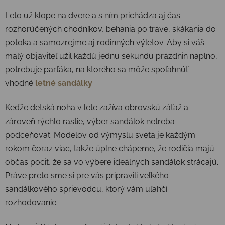
Leto už klope na dvere a s ním prichádza aj čas
rozhorúčených chodníkov, behania po tráve, skákania do
potoka a samozrejme aj rodinných výletov. Aby si váš
malý objaviteľ užil každú jednu sekundu prázdnin naplno,
potrebuje parťáka, na ktorého sa môže spoľahnúť –
vhodné
letné sandálky
.
Keďže detská noha v lete zažíva obrovskú záťaž a
zároveň rýchlo rastie, výber sandálok netreba
podceňovať. Modelov od výmyslu sveta je každým
rokom čoraz viac, takže úplne chápeme, že rodičia majú
občas pocit, že sa vo výbere ideálnych sandálok strácajú.
Práve preto sme si pre vás pripravili veľkého
sandálkového sprievodcu, ktorý vám uľahčí
rozhodovanie.