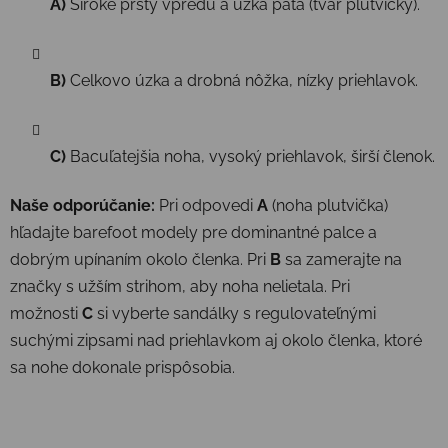
A)
Široké prsty vpredu a úzka päta (tvar plutvičky).
B)
Celkovo úzka a drobná nôžka, nízky priehlavok.
C)
Bacuľatejšia noha, vysoký priehlavok, širší členok.
Naše odporúčanie:
Pri odpovedi
A
(noha plutvička)
hľadajte barefoot modely pre dominantné palce a
dobrým upínaním okolo členka. Pri
B
sa zamerajte na
značky s užším strihom, aby noha nelietala. Pri
možnosti
C
si vyberte sandálky s regulovateľnými
suchými zipsami nad priehlavkom aj okolo členka, ktoré
sa nohe dokonale prispôsobia.