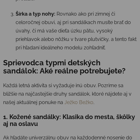
Šírka a typ nohy:
Rovnako ako pri zimnej či
celoročnej obuvi, aj pri sandálkach musíte brať do
úvahy, či má vaše dieťa úzku pätu, vysoký
priehlavok alebo nôžku v tvare plutvičky, a tento fakt
pri hľadaní ideálneho modelu zohľadniť.
Sprievodca typmi detských
sandálok: Aké reálne potrebujete?
Každá letná aktivita si vyžaduje inú obuv. Pozrime sa
bližšie na najčastejšie druhy sandálok, ktoré nájdete aj v
našej aktuálnej ponuke na
Ježko Bežko
.
1. Kožené sandálky: Klasika do mesta, škôlky
aj na oslavu
Ak hľadáte univerzálnu obuv na každodenné nosenie do