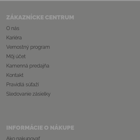
Zápätie
ZÁKAZNÍCKE CENTRUM
O nás
Kariéra
Vernostný program
Môj účet
Kamenná predajňa
Kontakt
Pravidlá súťaží
Sledovanie zásielky
INFORMÁCIE O NÁKUPE
Ako nakupovať