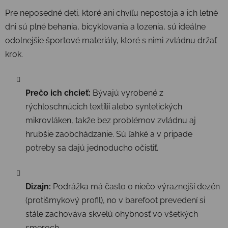
Pre neposedné deti, ktoré ani chvíľu nepostoja a ich letné
dni sú plné behania, bicyklovania a lozenia, sú ideálne
odolnejšie športové materiály, ktoré s nimi zvládnu držať
krok.
Prečo ich chcieť:
Bývajú vyrobené z
rýchloschnúcich textílií alebo syntetických
mikrovláken, takže bez problémov zvládnu aj
hrubšie zaobchádzanie. Sú ľahké a v pripade
potreby sa dajú jednoducho očistiť.
Dizajn:
Podrážka má často o niečo výraznejší dezén
(protišmykový profil), no v barefoot prevedení si
stále zachováva skvelú ohybnosť vo všetkých
smeroch.