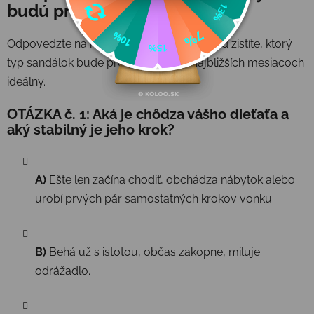
budú pre vás najvhodnejšie?
Odpovedzte na nasledujúce otázky a hneď zistíte, ktorý
typ sandálok bude pre vaše dieťa v najbližších mesiacoch
ideálny.
OTÁZKA č. 1: Aká je chôdza vášho dieťaťa a
aký stabilný je jeho krok?
A)
Ešte len začína chodiť, obchádza nábytok alebo
urobí prvých pár samostatných krokov vonku.
B)
Behá už s istotou, občas zakopne, miluje
odrážadlo.