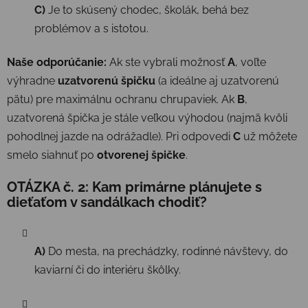
C)
Je to skúsený chodec, školák, behá bez
problémov a s istotou.
Naše odporúčanie:
Ak ste vybrali možnosť
A
, voľte
výhradne
uzatvorenú špičku
(a ideálne aj uzatvorenú
pätu) pre maximálnu ochranu chrupaviek. Ak
B
,
uzatvorená špička je stále veľkou výhodou (najmä kvôli
pohodlnej jazde na odrážadle). Pri odpovedi
C
už môžete
smelo siahnuť po
otvorenej špičke
.
OTÁZKA č. 2: Kam primárne plánujete s
dieťaťom v sandálkach chodiť?
A)
Do mesta, na prechádzky, rodinné návštevy, do
kaviarní či do interiéru škôlky.