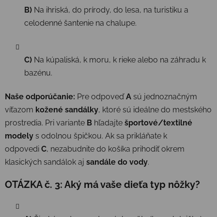
B)
Na ihriská, do prírody, do lesa, na turistiku a
celodenné šantenie na chalupe.
C)
Na kúpaliská, k moru, k rieke alebo na záhradu k
bazénu.
Naše odporúčanie:
Pre odpoveď
A
sú jednoznačným
víťazom
kožené sandálky
, ktoré sú ideálne do mestského
prostredia. Pri variante
B
hľadajte
športové/textilné
modely
s odolnou špičkou. Ak sa prikláňate k
odpovedi
C
, nezabudnite do košíka prihodiť okrem
klasických sandálok aj
sandále do vody
.
OTÁZKA č. 3: Aký má vaše dieťa typ nôžky?