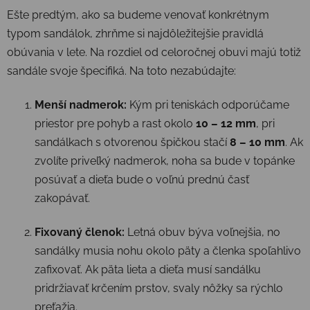
Ešte predtým, ako sa budeme venovať konkrétnym
typom sandálok, zhrňme si najdôležitejšie pravidlá
obúvania v lete. Na rozdiel od celoročnej obuvi majú totiž
sandále svoje špecifiká. Na toto nezabúdajte:
Menší nadmerok:
Kým pri teniskách odporúčame
priestor pre pohyb a rast okolo
10 – 12 mm
, pri
sandálkach s otvorenou špičkou stačí
8 – 10 mm
. Ak
zvolíte priveľký nadmerok, noha sa bude v topánke
posúvať a dieťa bude o voľnú prednú časť
zakopávať.
Fixovaný členok:
Letná obuv býva voľnejšia, no
sandálky musia nohu okolo päty a členka spoľahlivo
zafixovať. Ak päta lieta a dieťa musí sandálku
pridržiavať krčením prstov, svaly nôžky sa rýchlo
preťažia.