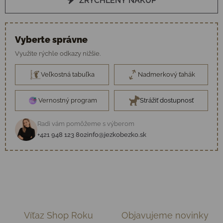
ZRÝCHLENÝ NÁKUP
Vyberte správne
Využite rýchle odkazy nižšie.
Veľkostná tabuľka
Nadmerkový ťahák
Vernostný program
Strážiť dostupnosť
Radi vám pomôžeme s výberom
+421 948 123 802
info@jezkobezko.sk
Víťaz Shop Roku
Objavujeme novinky