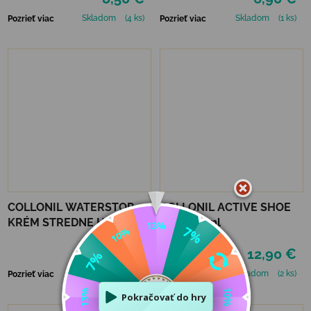
Skladom
(4 ks)
Skladom
(1 ks)
Pozrieť viac
Pozrieť viac
COLLONIL WATERSTOP
COLLONIL ACTIVE SHOE
KRÉM STREDNE HNEDÝ 75
DEO 150 ml
ml
6,90 €
12,90 €
Skladom
(2 ks)
Skladom
(2 ks)
Pozrieť viac
Pozrieť viac