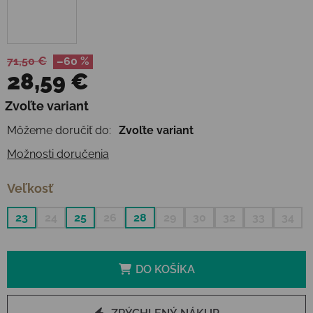
71,50 €
–60 %
28,59 €
Jednotková cena:
Zvoľte variant
Môžeme doručiť do:
Zvoľte variant
Možnosti doručenia
Veľkosť
23
24
25
26
28
29
30
32
33
34
DO KOŠÍKA