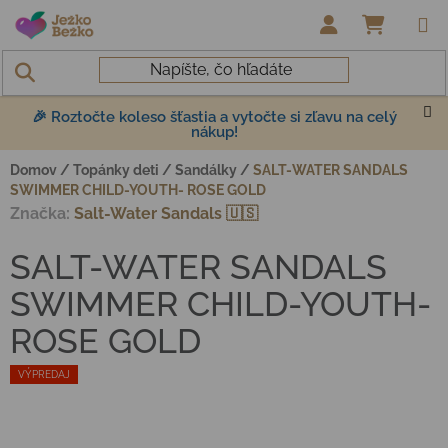
Prejsť na obsah
NÁKUP
🎉 Roztočte koleso šťastia a vytočte si zľavu na celý
nákup!
Domov
/
Topánky deti
/
Sandálky
/
SALT-WATER SANDALS
SWIMMER CHILD-YOUTH- ROSE GOLD
Značka:
Salt-Water Sandals 🇺🇸
SALT-WATER SANDALS
SWIMMER CHILD-YOUTH-
ROSE GOLD
VÝPREDAJ