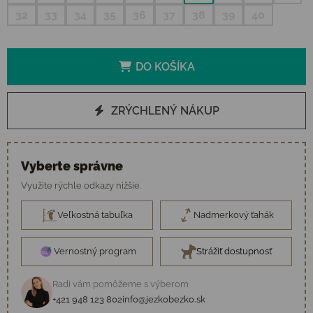
32
33
34
35
36
37
38
39
40
DO KOŠÍKA
ZRÝCHLENÝ NÁKUP
Vyberte správne
Využite rýchle odkazy nižšie.
Veľkostná tabuľka
Nadmerkový ťahák
Vernostný program
Strážiť dostupnosť
Radi vám pomôžeme s výberom
+421 948 123 802
info@jezkobezko.sk