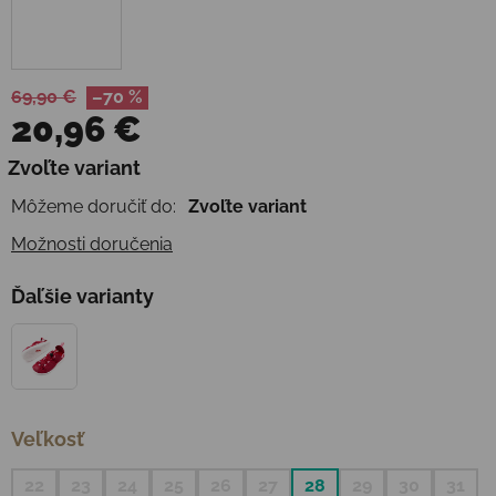
69,90 €
–70 %
20,96 €
Jednotková cena:
Zvoľte variant
Môžeme doručiť do:
Zvoľte variant
Možnosti doručenia
Ďaľšie varianty
Veľkosť
22
23
24
25
26
27
28
29
30
31