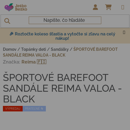
Prejsť na obsah
NÁKUP
🎉 Roztočte koleso šťastia a vytočte si zľavu na celý
nákup!
Domov
/
Topánky deti
/
Sandálky
/
ŠPORTOVÉ BAREFOOT
SANDÁLE REIMA VALOA - BLACK
Značka:
Reima 🇫🇮
ŠPORTOVÉ BAREFOOT
SANDÁLE REIMA VALOA -
BLACK
VÝPREDAJ
PRATEĽNÉ 🌀