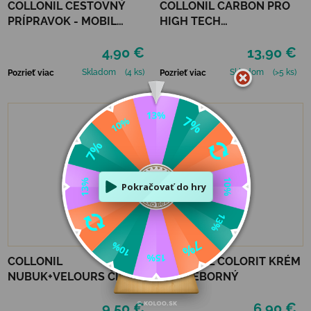
COLLONIL CESTOVNÝ
COLLONIL CARBON PRO
PRÍPRAVOK - MOBIL
HIGH TECH
NEUTRÁLNY
IMPREGNAČNÝ SPREJ 400
4,90 €
13,90 €
ML
Skladom
(4 ks)
Skladom
(>5 ks)
Pozrieť viac
Pozrieť viac
COLLONIL
COLLONIL COLORIT KRÉM
NUBUK+VELOURS ČIERNY
- STRIEBORNÝ
9,50 €
6,90 €