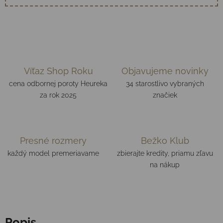
Víťaz Shop Roku
Objavujeme novinky
cena odbornej poroty Heureka
34 starostlivo vybraných
za rok 2025
značiek
Presné rozmery
Bežko Klub
každý model premeriavame
zbierajte kredity, priamu zľavu
na nákup
Popis