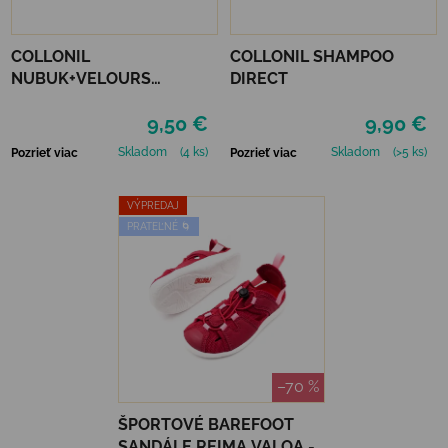
COLLONIL
COLLONIL SHAMPOO
NUBUK+VELOURS
DIRECT
STREDNE HNEDÝ
9,50 €
9,90 €
Skladom
(4 ks)
Skladom
(>5 ks)
Pozrieť viac
Pozrieť viac
VÝPREDAJ
PRATEĽNÉ 🌀
–70 %
ŠPORTOVÉ BAREFOOT
SANDÁLE REIMA VALOA -