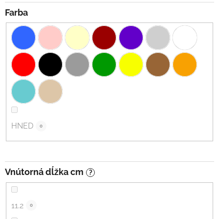
Farba
HNED
0
Vnútorná dĺžka cm
?
11.2
0