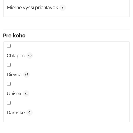
Mierne vyšší priehlavok
5
Pre koho
Chlapec
40
Dievča
78
Unisex
11
Dámske
6