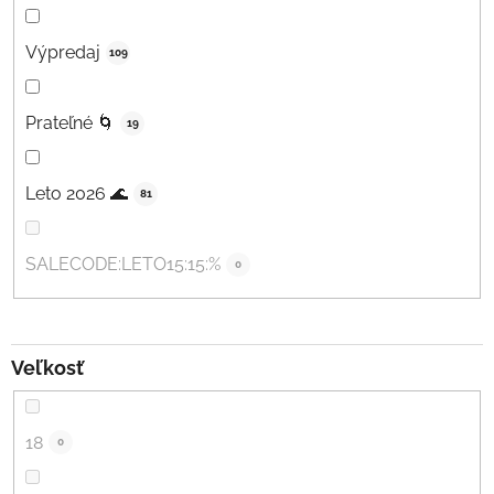
Výpredaj
109
Prateľné 🌀
19
Leto 2026 🌊
81
SALECODE:LETO15:15:%
0
Veľkosť
18
0