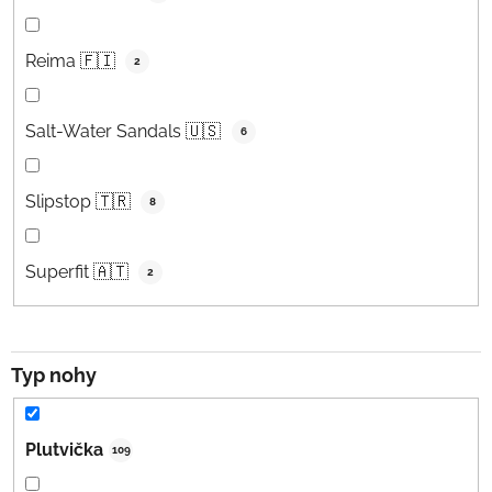
Reima 🇫🇮
2
Salt-Water Sandals 🇺🇸
6
Slipstop 🇹🇷
8
Superfit 🇦🇹
2
Typ nohy
Plutvička
109