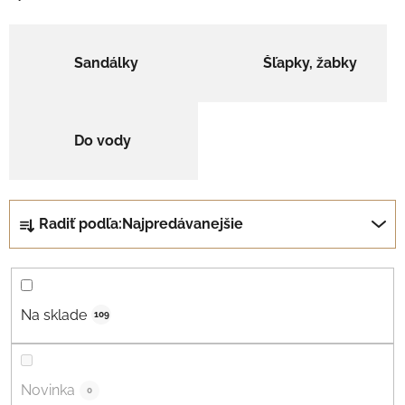
Sandálky
Šľapky, žabky
Do vody
Radenie produktov
Radiť podľa:
Najpredávanejšie
Na sklade
109
Novinka
0