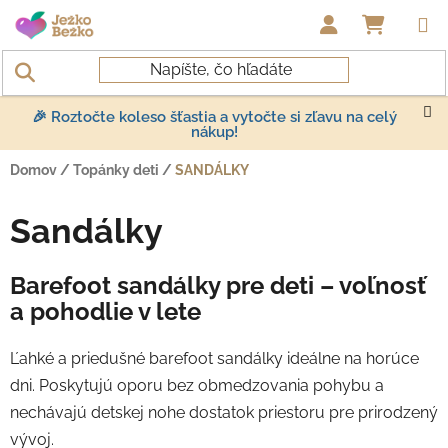
Prejsť na obsah
NÁKUP
🎉 Roztočte koleso šťastia a vytočte si zľavu na celý
nákup!
Domov
/
Topánky deti
/
SANDÁLKY
Sandálky
Barefoot sandálky pre deti – voľnosť
a pohodlie v lete
Ľahké a priedušné barefoot sandálky ideálne na horúce
dni. Poskytujú oporu bez obmedzovania pohybu a
nechávajú detskej nohe dostatok priestoru pre prirodzený
vývoj.