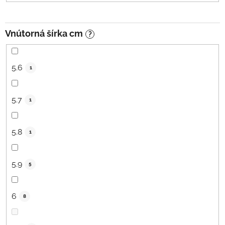
Vnútorná šírka cm
?
5.6
1
5.7
1
5.8
1
5.9
5
6
8