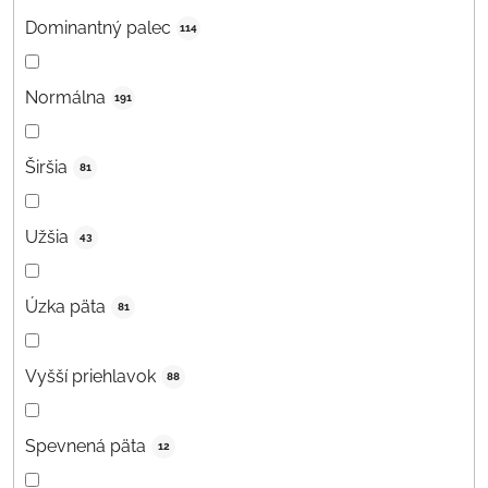
Dominantný palec
114
Normálna
191
Širšia
81
Užšia
43
Úzka päta
81
Vyšší priehlavok
88
Spevnená päta
12