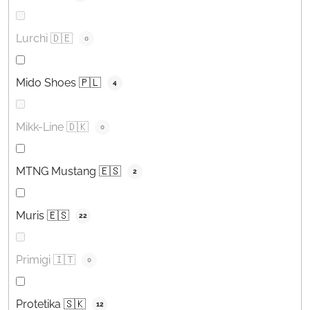
Lurchi 🇩🇪
0
Mido Shoes 🇵🇱
4
Mikk-Line 🇩🇰
0
MTNG Mustang 🇪🇸
2
Muris 🇪🇸
22
Primigi 🇮🇹
0
Protetika 🇸🇰
12