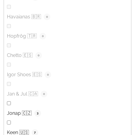
Havaianas 🇧🇷
0
Hopfrög 🇹🇷
0
Chetto 🇪🇸
0
Igor Shoes 🇪🇸
0
Jan & Jul 🇨🇦
0
Jonap 🇨🇿
3
Keen 🇺🇸
7