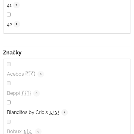
41
3
42
2
Značky
Acebos 🇪🇸
0
Beppi 🇵🇹
0
Blanditos by Crio's 🇪🇸
2
Bobux 🇳🇿
0