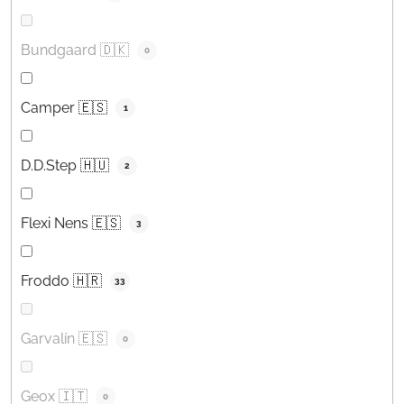
Bundgaard 🇩🇰
0
Camper 🇪🇸
1
D.D.Step 🇭🇺
2
Flexi Nens 🇪🇸
3
Froddo 🇭🇷
33
Garvalín 🇪🇸
0
Geox 🇮🇹
0