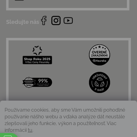
Sledujte nás
Používame cookies, aby sme Vám umožnili pohodlné
používanie nášho webu a vďaka analýze dát neustále
zlepšovali jeho funkcie, výkon a použiteľnosť. Viac
informácií
tu
.