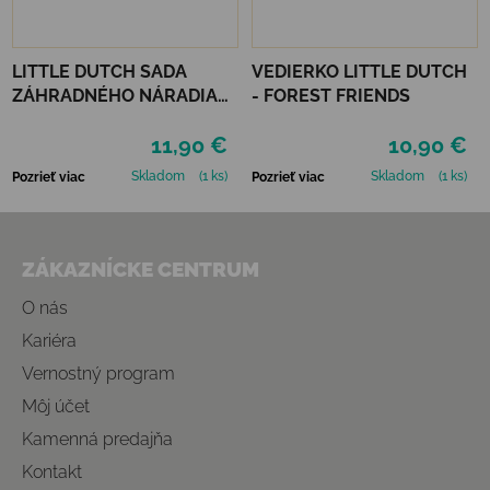
LITTLE DUTCH SADA
VEDIERKO LITTLE DUTCH
ZÁHRADNÉHO NÁRADIA
- FOREST FRIENDS
FOREST FRIENDS
11,90 €
10,90 €
Skladom
(1 ks)
Skladom
(1 ks)
Pozrieť viac
Pozrieť viac
Zápätie
ZÁKAZNÍCKE CENTRUM
O nás
Kariéra
Vernostný program
Môj účet
Kamenná predajňa
Kontakt