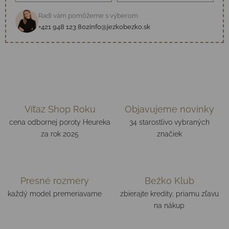
Radi vám pomôžeme s výberom
+421 948 123 802
info@jezkobezko.sk
Víťaz Shop Roku
Objavujeme novinky
cena odbornej poroty Heureka
34 starostlivo vybraných
za rok 2025
značiek
Presné rozmery
Bežko Klub
každý model premeriavame
zbierajte kredity, priamu zľavu
na nákup