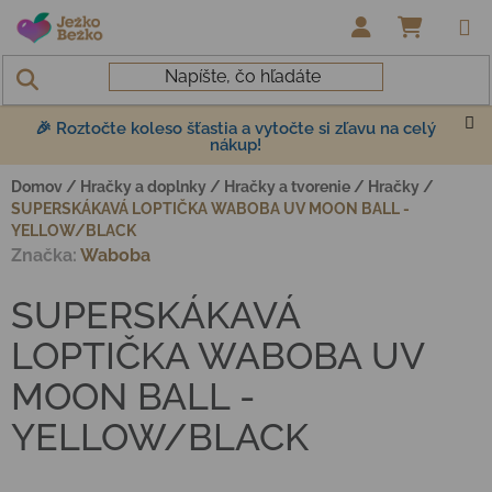
Prejsť na obsah
NÁKUP
🎉 Roztočte koleso šťastia a vytočte si zľavu na celý
nákup!
Domov
/
Hračky a doplnky
/
Hračky a tvorenie
/
Hračky
/
SUPERSKÁKAVÁ LOPTIČKA WABOBA UV MOON BALL -
YELLOW/BLACK
Značka:
Waboba
SUPERSKÁKAVÁ
LOPTIČKA WABOBA UV
MOON BALL -
YELLOW/BLACK