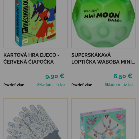
KARTOVÁ HRA DJECO -
SUPERSKÁKAVÁ
ČERVENÁ ČIAPOČKA
LOPTIČKA WABOBA MINI
MOON BALL - GREEN
9,90 €
6,50 €
Skladom
(1 ks)
Skladom
(2 ks)
Pozrieť viac
Pozrieť viac