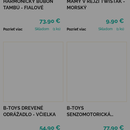
HARMONICKÝ BUBON
MÁMY V REJŽI TWISŤÁK -
TAMBÚ - FIALOVÉ
MORSKÝ
73,90 €
9,90 €
Skladom
(1 ks)
Skladom
(1 ks)
Pozrieť viac
Pozrieť viac
B-TOYS DREVENÉ
B-TOYS
ODRÁŽADLO - VČIELKA
SENZOMOTORICKÁ
PREKÁŽKOVÁ DRÁHA
54,90 €
77,90 €
HUDOBNÁ - BALANCE &