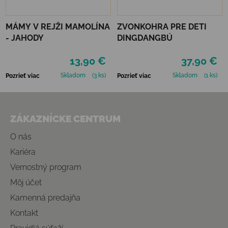
MÁMY V REJŽI MAMOLÍNA
ZVONKOHRA PRE DETI
- JAHODY
DINGDANGBÚ
13,90 €
37,90 €
Skladom
(3 ks)
Skladom
(1 ks)
Pozrieť viac
Pozrieť viac
Zápätie
ZÁKAZNÍCKE CENTRUM
O nás
Kariéra
Vernostný program
Môj účet
Kamenná predajňa
Kontakt