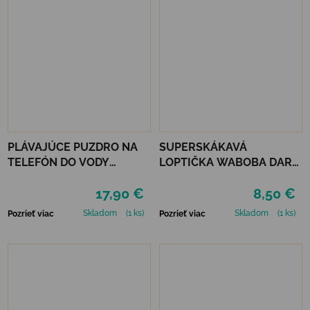
PLÁVAJÚCE PUZDRO NA
SUPERSKÁKAVÁ
TELEFÓN DO VODY
LOPTIČKA WABOBA DARK
LEGAMI - TROPICANA
SIDE OF THE MOON -
17,90 €
8,50 €
DREAM
SILVER
Skladom
(1 ks)
Skladom
(1 ks)
Pozrieť viac
Pozrieť viac