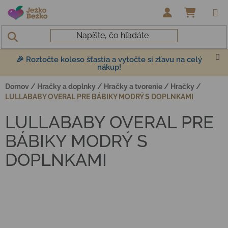
Prejsť na obsah
NÁKUP
🎉 Roztočte koleso šťastia a vytočte si zľavu na celý
nákup!
Domov
/
Hračky a doplnky
/
Hračky a tvorenie
/
Hračky
/
LULLABABY OVERAL PRE BÁBIKY MODRÝ S DOPLNKAMI
LULLABABY OVERAL PRE
BÁBIKY MODRÝ S
DOPLNKAMI