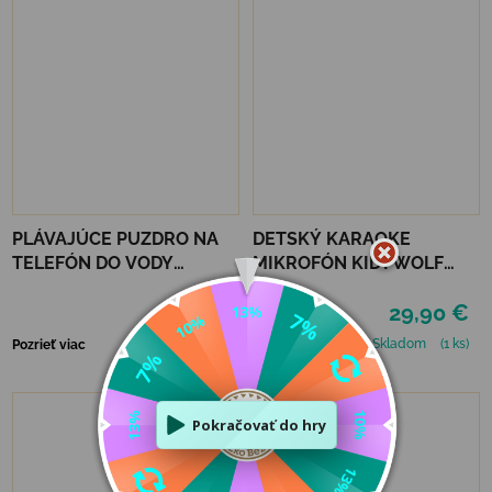
PLÁVAJÚCE PUZDRO NA
DETSKÝ KARAOKE
TELEFÓN DO VODY
MIKROFÓN KIDYWOLF
LEGAMI - TROPICANA
KIDYMIC - MODRÝ
17,90 €
29,90 €
DREAM
Skladom
(1 ks)
Skladom
(1 ks)
Pozrieť viac
Pozrieť viac