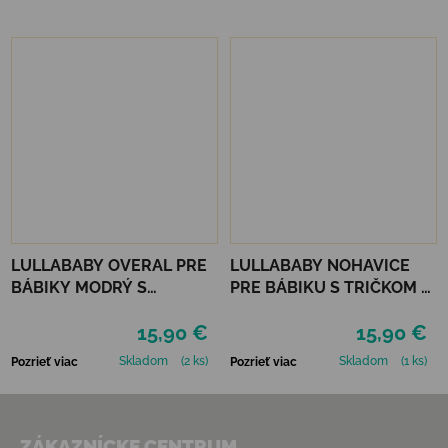
LULLABABY OVERAL PRE
LULLABABY NOHAVICE
BÁBIKY MODRÝ S
PRE BÁBIKU S TRIČKOM A
DOPLNKAMI
DOPLNKAMI
15,90 €
15,90 €
Skladom
(2 ks)
Skladom
(1 ks)
Pozrieť viac
Pozrieť viac
Zápätie
ZÁKAZNÍCKE CENTRUM