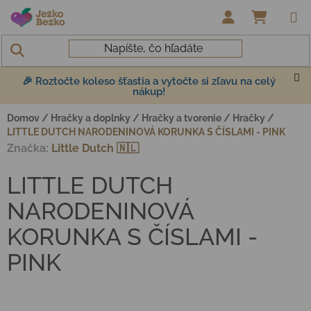
Prejsť na obsah
NÁKUP
🎉 Roztočte koleso šťastia a vytočte si zľavu na celý
nákup!
Domov
/
Hračky a doplnky
/
Hračky a tvorenie
/
Hračky
/
LITTLE DUTCH NARODENINOVÁ KORUNKA S ČÍSLAMI - PINK
Značka:
Little Dutch 🇳🇱
LITTLE DUTCH
NARODENINOVÁ
KORUNKA S ČÍSLAMI -
PINK