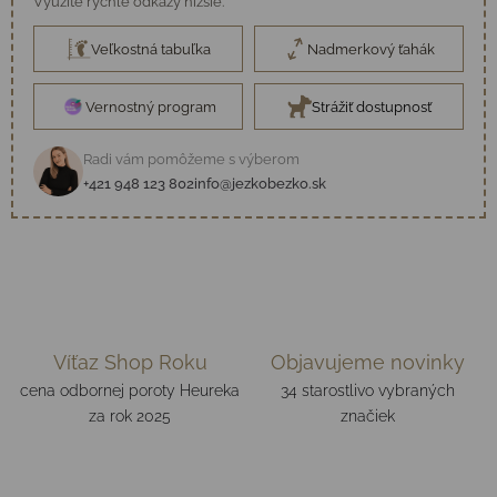
Využite rýchle odkazy nižšie.
Veľkostná tabuľka
Nadmerkový ťahák
Vernostný program
Strážiť dostupnosť
Radi vám pomôžeme s výberom
+421 948 123 802
info@jezkobezko.sk
Víťaz Shop Roku
Objavujeme novinky
cena odbornej poroty Heureka
34 starostlivo vybraných
za rok 2025
značiek