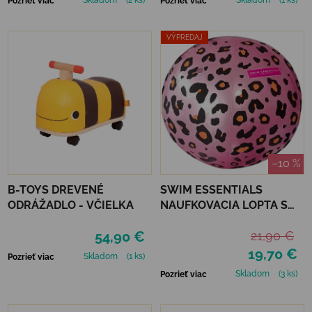
Skladom
(2 ks)
Skladom
(1 ks)
Pozrieť viac
Pozrieť viac
VÝPREDAJ
–10 %
B-TOYS DREVENÉ
SWIM ESSENTIALS
ODRÁŽADLO - VČIELKA
NAUFKOVACIA LOPTA S
ROZPRAŠOVAČOM 60 CM
54,90 €
21,90 €
- LEOPARD
19,70 €
Skladom
(1 ks)
Pozrieť viac
Skladom
(3 ks)
Pozrieť viac