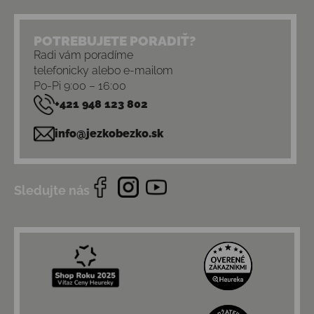
POTREBUJETE PORADIŤ?
Radi vám poradíme
telefonicky alebo e-mailom
Po-Pi 9:00 – 16:00
+421 948 123 802
info@jezkobezko.sk
Sledujte nás