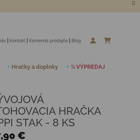
nás
Kontakt
Kamenná predajňa
Blog
NÁKUPN
Hračky a doplnky
% VÝPREDAJ
Novinky
ÝVOJOVÁ
TOHOVACIA HRAČKA
PI STAK - 8 KS
,90 €