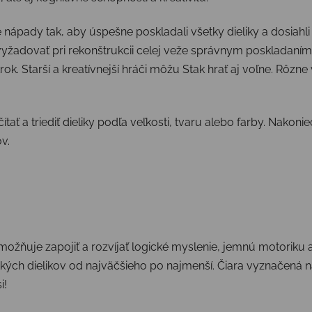
ápady tak, aby úspešne poskladali všetky dieliky a dosiahli 
yžadovať pri rekonštrukcii celej veže správnym poskladaním j
rok. Starší a kreatívnejší hráči môžu Stak hrať aj voľne. Rôzn
tať a triediť dieliky podľa veľkosti, tvaru alebo farby. Nakoni
v.
možňuje zapojiť a rozvíjať logické myslenie, jemnú motoriku 
kých dielikov od najväčšieho po najmenší. Čiara vyznačená 
i!