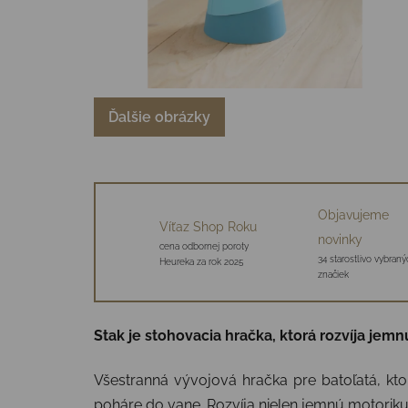
Ďalšie obrázky
Objavujeme
Víťaz Shop Roku
novinky
cena odbornej poroty
34 starostlivo vybraný
Heureka za rok 2025
značiek
Stak je stohovacia hračka, ktorá rozvíja jemn
Všestranná vývojová hračka pre batoľatá, kt
poháre do vane. Rozvíja nielen jemnú motoriku, 