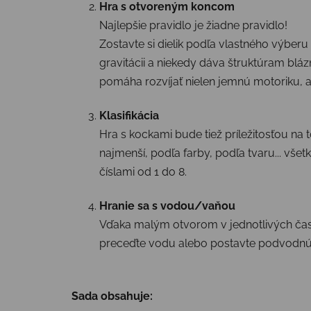
Hra s otvoreným koncom
Najlepšie pravidlo je žiadne pravidlo!
Zostavte si dielik podľa vlastného výber
gravitácii a niekedy dáva štruktúram blá
pomáha rozvíjať nielen jemnú motoriku, ale
Klasifikácia
Hra s kockami bude tiež príležitosťou na t
najmenší, podľa farby, podľa tvaru... vš
číslami od 1 do 8.
Hranie sa s vodou/vaňou
Vďaka malým otvorom v jednotlivých časti
preceďte vodu alebo postavte podvodnú
Sada obsahuje: