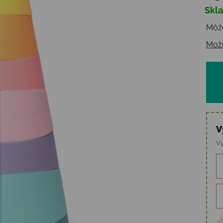
Skl
Jedn
Môže
Možn
V
Vy