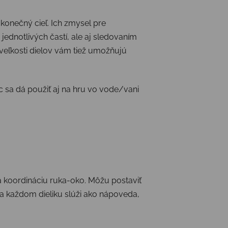
konečný cieľ. Ich zmysel pre
ednotlivých častí, ale aj sledovaním
e veľkosti dielov vám tiež umožňujú
ec sa dá použiť aj na hru vo vode/vani
a koordináciu ruka-oko. Môžu postaviť
na každom dieliku slúži ako nápoveda,