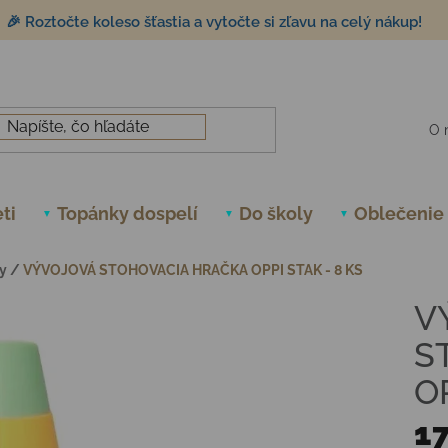
🎉 Roztočte koleso šťastia a vytočte si zľavu na celý nákup!
O 
ti
Topánky dospelí
Do školy
Oblečenie
y
/
VÝVOJOVÁ STOHOVACIA HRAČKA OPPI STAK - 8 KS
V
S
OP
17