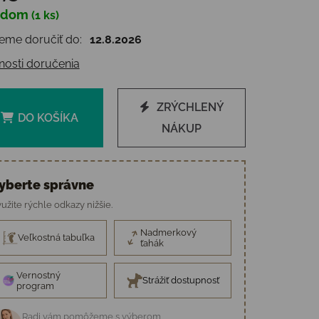
adom
(1 ks)
otková cena:
me doručiť do:
12.8.2026
osti doručenia
ZRÝCHLENÝ
DO KOŠÍKA
NÁKUP
yberte správne
užite rýchle odkazy nižšie.
Nadmerkový
Veľkostná tabuľka
ťahák
Vernostný
Strážiť dostupnosť
program
Radi vám pomôžeme s výberom