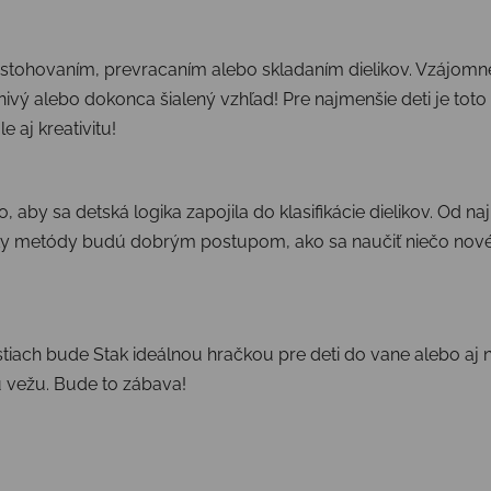
u stohovaním, prevracaním alebo skladaním dielikov. Vzájomné
znivý alebo dokonca šialený vzhľad! Pre najmenšie deti je to
 aj kreativitu!
o, aby sa detská logika zapojila do klasifikácie dielikov. Od 
etky metódy budú dobrým postupom, ako sa naučiť niečo nové.
ach bude Stak ideálnou hračkou pre deti do vane alebo aj na 
 vežu. Bude to zábava!