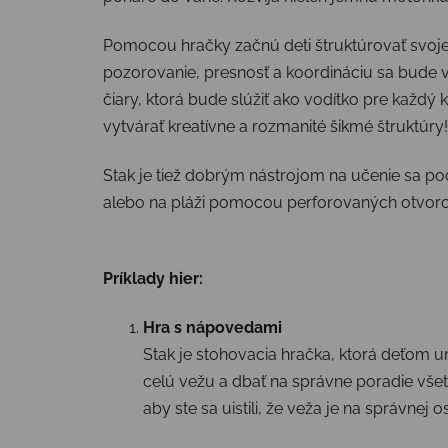
Pomocou hračky začnú deti štruktúrovať svoje n
pozorovanie, presnosť a koordináciu sa bude v
čiary, ktorá bude slúžiť ako vodítko pre každý k
vytvárať kreatívne a rozmanité šikmé štruktúry!
Stak je tiež dobrým nástrojom na učenie sa počí
alebo na pláži pomocou perforovaných otvoro
Príklady hier:
Hra s nápovedami
Stak je stohovacia hračka, ktorá deťom u
celú vežu a dbať na správne poradie všet
aby ste sa uistili, že veža je na správnej os