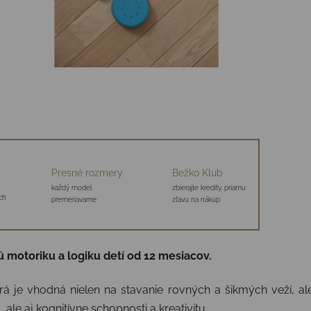
Presné rozmery
Bežko Klub
každý model
zbierajte kredity, priamu
ch
premeriavame
zľavu na nákup
ú motoriku a logiku detí od 12 mesiacov.
orá je vhodná nielen na stavanie rovných a šikmých veží,
ale aj kognitívne schopnosti a kreativitu.