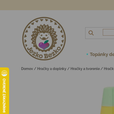
Prejsť na obsah
Topánky de
Domov
/
Hračky a doplnky
/
Hračky a tvorenie
/
Hračk