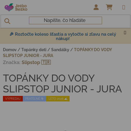
Prejsť na obsah
NÁKUP
🎉 Roztočte koleso šťastia a vytočte si zľavu na celý
nákup!
Domov
/
Topánky deti
/
Sandálky
/
TOPÁNKY DO VODY
SLIPSTOP JUNIOR - JURA
Značka:
Slipstop 🇹🇷
TOPÁNKY DO VODY
SLIPSTOP JUNIOR - JURA
VÝPREDAJ
PRATEĽNÉ 🌀
LETO 2026 🌊