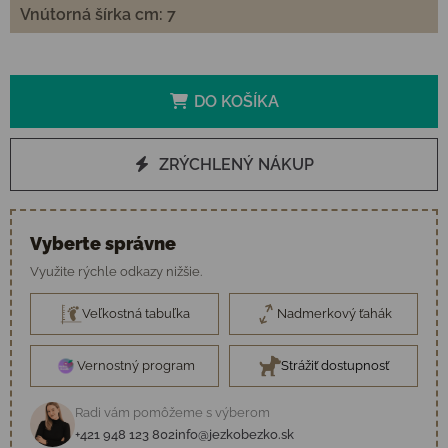
Vnútorná šírka cm: 7
DO KOŠÍKA
ZRÝCHLENÝ NÁKUP
Vyberte správne
Využite rýchle odkazy nižšie.
Veľkostná tabuľka
Nadmerkový ťahák
Vernostný program
Strážiť dostupnosť
Radi vám pomôžeme s výberom
+421 948 123 802
info@jezkobezko.sk