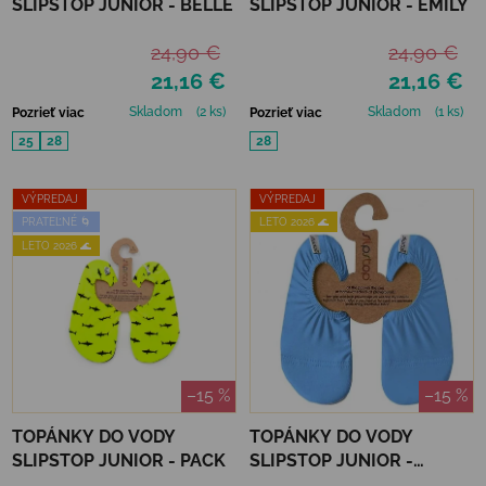
SLIPSTOP JUNIOR - BELLE
SLIPSTOP JUNIOR - EMILY
24,90 €
24,90 €
21,16 €
21,16 €
Skladom
(2 ks)
Skladom
(1 ks)
Pozrieť viac
Pozrieť viac
25
28
28
VÝPREDAJ
VÝPREDAJ
PRATEĽNÉ 🌀
LETO 2026 🌊
LETO 2026 🌊
–15 %
–15 %
TOPÁNKY DO VODY
TOPÁNKY DO VODY
SLIPSTOP JUNIOR - PACK
SLIPSTOP JUNIOR -
SAPHIRE