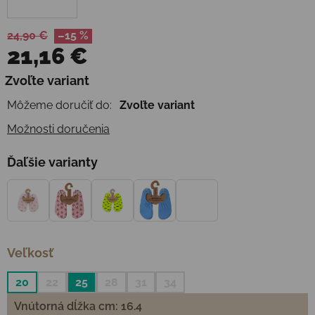
24,90 €
–15 %
21,16 €
Jednotková cena:
Zvoľte variant
Môžeme doručiť do:
Zvoľte variant
Možnosti doručenia
Ďaľšie varianty
Veľkosť
20
22
25
28
31
34
Vnútorná dĺžka cm: 16.4