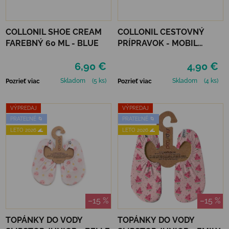
COLLONIL SHOE CREAM
COLLONIL CESTOVNÝ
FAREBNÝ 60 ML - BLUE
PRÍPRAVOK - MOBIL
NEUTRÁLNY
6,90 €
4,90 €
Skladom
(5 ks)
Skladom
(4 ks)
Pozrieť viac
Pozrieť viac
VÝPREDAJ
VÝPREDAJ
PRATEĽNÉ 🌀
PRATEĽNÉ 🌀
LETO 2026 🌊
LETO 2026 🌊
–15 %
–15 %
TOPÁNKY DO VODY
TOPÁNKY DO VODY