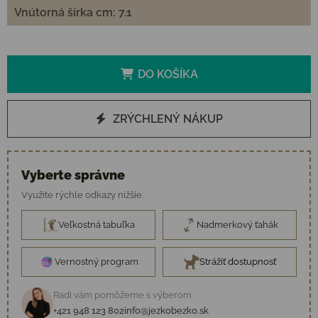
Vnútorná šírka cm: 7.1
DO KOŠÍKA
ZRÝCHLENÝ NÁKUP
Vyberte správne
Využite rýchle odkazy nižšie.
Veľkostná tabuľka
Nadmerkový ťahák
Vernostný program
Strážiť dostupnosť
Radi vám pomôžeme s výberom
+421 948 123 802
info@jezkobezko.sk