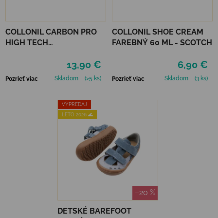
COLLONIL CARBON PRO
COLLONIL SHOE CREAM
HIGH TECH
FAREBNÝ 60 ML - SCOTCH
IMPREGNAČNÝ SPREJ 400
13,90 €
6,90 €
ML
Skladom
(>5 ks)
Skladom
(3 ks)
Pozrieť viac
Pozrieť viac
VÝPREDAJ
LETO 2026 🌊
–20 %
DETSKÉ BAREFOOT