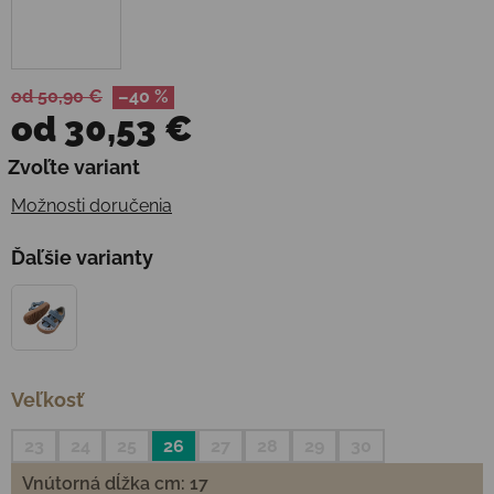
od 50,90 €
–40 %
od
30,53 €
Jednotková cena:
Zvoľte variant
Možnosti doručenia
Ďaľšie varianty
Veľkosť
23
24
25
26
27
28
29
30
Vnútorná dĺžka cm: 17