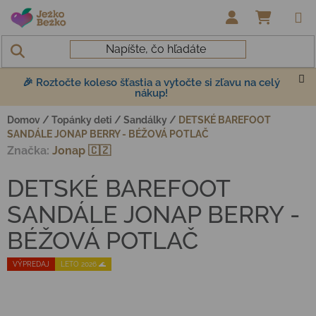
Prejsť na obsah
NÁKUP
🎉 Roztočte koleso šťastia a vytočte si zľavu na celý
nákup!
Domov
/
Topánky deti
/
Sandálky
/
DETSKÉ BAREFOOT
SANDÁLE JONAP BERRY - BÉŽOVÁ POTLAČ
Značka:
Jonap 🇨🇿
DETSKÉ BAREFOOT
SANDÁLE JONAP BERRY -
BÉŽOVÁ POTLAČ
VÝPREDAJ
LETO 2026 🌊