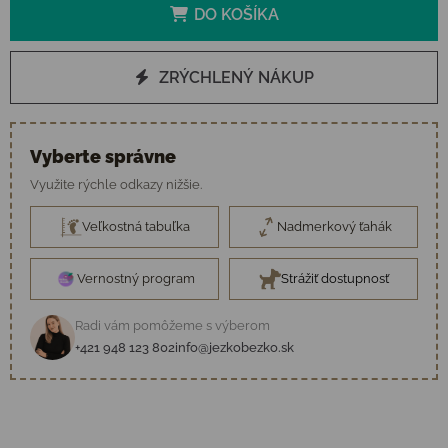
DO KOŠÍKA
ZRÝCHLENÝ NÁKUP
Vyberte správne
Využite rýchle odkazy nižšie.
Veľkostná tabuľka
Nadmerkový ťahák
Vernostný program
Strážiť dostupnosť
Radi vám pomôžeme s výberom
+421 948 123 802
info@jezkobezko.sk