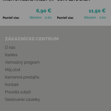
ml
6,90 €
11,50 €
Skladom
(2 ks)
Skladom
(1 ks)
Pozrieť viac
Pozrieť viac
Zápätie
ZÁKAZNÍCKE CENTRUM
O nás
Kariéra
Vernostný program
Môj účet
Kamenná predajňa
Kontakt
Pravidlá súťaží
Sledovanie zásielky