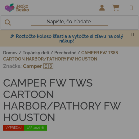
Prejsť na obsah
NÁKUP
🎉 Roztočte koleso šťastia a vytočte si zľavu na celý
nákup!
Domov
/
Topánky deti
/
Prechodné
/
CAMPER FW TWS
CARTOON HARBOR/PATHORY FW HOUSTON
Značka:
Camper 🇪🇸
CAMPER FW TWS
CARTOON
HARBOR/PATHORY FW
HOUSTON
VÝPREDAJ
JAR 2026 🌸