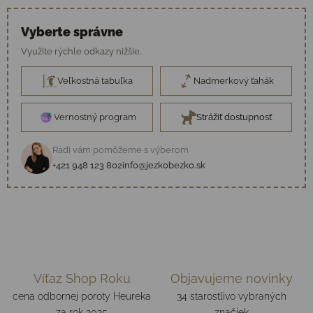
Vyberte správne
Využite rýchle odkazy nižšie.
Veľkostná tabuľka
Nadmerkový ťahák
Vernostný program
Strážiť dostupnosť
Radi vám pomôžeme s výberom
+421 948 123 802
info@jezkobezko.sk
Víťaz Shop Roku
Objavujeme novinky
cena odbornej poroty Heureka
34 starostlivo vybraných
za rok 2025
značiek