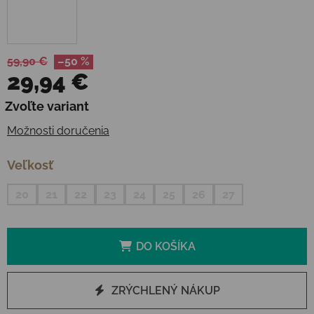
59,90 €
–50 %
29,94 €
Jednotková cena:
Zvoľte variant
Možnosti doručenia
Veľkosť
20
21
22
23
24
25
26
27
DO KOŠÍKA
ZRÝCHLENÝ NÁKUP