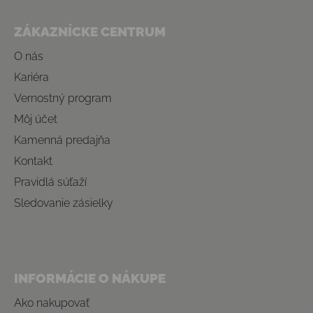
Zápätie
ZÁKAZNÍCKE CENTRUM
O nás
Kariéra
Vernostný program
Môj účet
Kamenná predajňa
Kontakt
Pravidlá súťaží
Sledovanie zásielky
INFORMÁCIE O NÁKUPE
Ako nakupovať