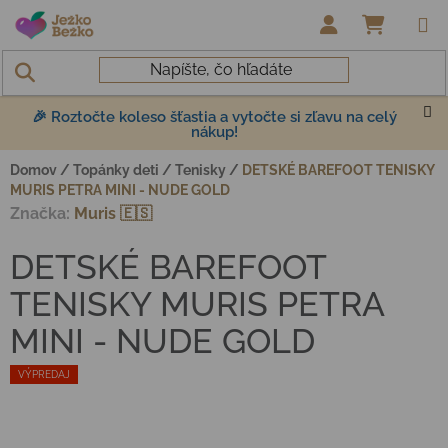
Prejsť na obsah
NÁKUP
🎉 Roztočte koleso šťastia a vytočte si zľavu na celý
nákup!
Domov
/
Topánky deti
/
Tenisky
/
DETSKÉ BAREFOOT TENISKY
MURIS PETRA MINI - NUDE GOLD
Značka:
Muris 🇪🇸
DETSKÉ BAREFOOT
TENISKY MURIS PETRA
MINI - NUDE GOLD
VÝPREDAJ