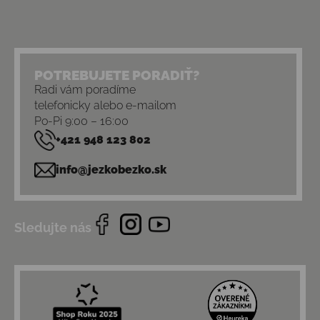
POTREBUJETE PORADIŤ?
Radi vám poradíme
telefonicky alebo e-mailom
Po-Pi 9:00 – 16:00
+421 948 123 802
info@jezkobezko.sk
Sledujte nás