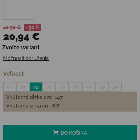
41,90 €
–50 %
20,94 €
Jednotková cena:
Zvoľte variant
Možnosti doručenia
Veľkosť
20
21
23
24
25
26
27
29
30
Vnútorná dĺžka cm: 14.7
Vnútorná šírka cm: 6.6
DO KOŠÍKA