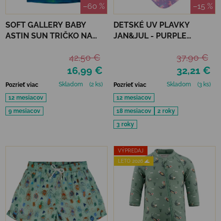
–60 %
–15 %
SOFT GALLERY BABY
DETSKÉ UV PLAVKY
ASTIN SUN TRIČKO NA
JAN&JUL - PURPLE
KÚPANIE REFLECTIONS
UNICORN
42,50 €
37,90 €
OCEAN UPF 50+
16,99 €
32,21 €
Skladom
(2 ks)
Skladom
(3 ks)
Pozrieť viac
Pozrieť viac
12 mesiacov
12 mesiacov
9 mesiacov
18 mesiacov
2 roky
3 roky
VÝPREDAJ
LETO 2026 🌊