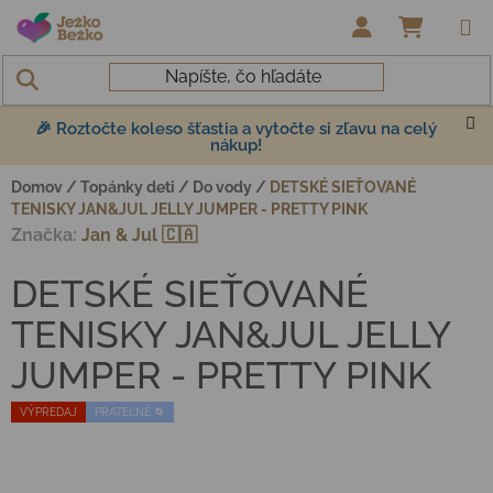
Prejsť na obsah
NÁKUP
🎉 Roztočte koleso šťastia a vytočte si zľavu na celý
nákup!
Domov
/
Topánky deti
/
Do vody
/
DETSKÉ SIEŤOVANÉ
TENISKY JAN&JUL JELLY JUMPER - PRETTY PINK
Značka:
Jan & Jul 🇨🇦
DETSKÉ SIEŤOVANÉ
TENISKY JAN&JUL JELLY
JUMPER - PRETTY PINK
VÝPREDAJ
PRATEĽNÉ 🌀