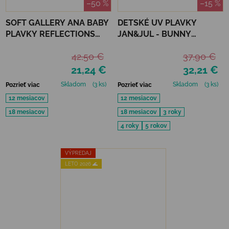
–50 %
–15 %
SOFT GALLERY ANA BABY
DETSKÉ UV PLAVKY
PLAVKY REFLECTIONS
JAN&JUL - BUNNY
PURPLE UPF 50+
FLOWERS
42,50 €
37,90 €
21,24 €
32,21 €
Skladom
(3 ks)
Skladom
(3 ks)
Pozrieť viac
Pozrieť viac
12 mesiacov
12 mesiacov
18 mesiacov
18 mesiacov
3 roky
4 roky
5 rokov
VÝPREDAJ
LETO 2026 🌊