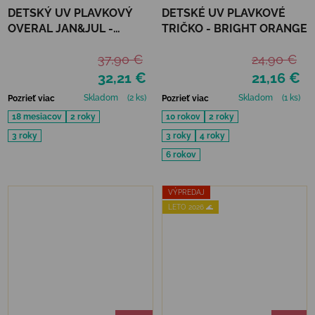
DETSKÝ UV PLAVKOVÝ
DETSKÉ UV PLAVKOVÉ
OVERAL JAN&JUL -
TRIČKO - BRIGHT ORANGE
PURPLE UNICORN
37,90 €
24,90 €
32,21 €
21,16 €
Skladom
(2 ks)
Skladom
(1 ks)
Pozrieť viac
Pozrieť viac
18 mesiacov
2 roky
10 rokov
2 roky
3 roky
3 roky
4 roky
6 rokov
VÝPREDAJ
LETO 2026 🌊