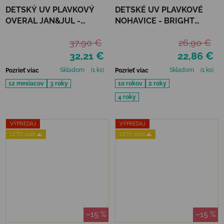
DETSKÝ UV PLAVKOVÝ
DETSKÉ UV PLAVKOVÉ
OVERAL JAN&JUL -
NOHAVICE - BRIGHT
CRABBY CRAB
ORANGE
37,90 €
26,90 €
32,21 €
22,86 €
Skladom
(1 ks)
Skladom
(1 ks)
Pozrieť viac
Pozrieť viac
12 mesiacov
3 roky
10 rokov
2 roky
4 roky
VÝPREDAJ
VÝPREDAJ
LETO 2026 🌊
LETO 2026 🌊
–15 %
–15 %