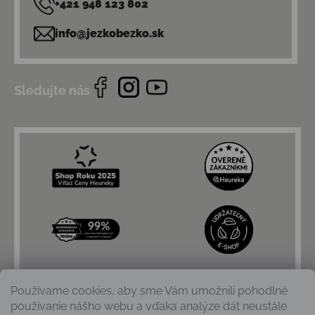
+421 948 123 802
info@jezkobezko.sk
Sledujte nás
Používame cookies, aby sme Vám umožnili pohodlné
používanie nášho webu a vďaka analýze dát neustále