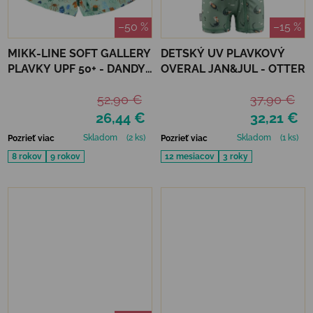
–50 %
–15 %
MIKK-LINE SOFT GALLERY
DETSKÝ UV PLAVKOVÝ
PLAVKY UPF 50+ - DANDY
OVERAL JAN&JUL - OTTER
BUGS
52,90 €
37,90 €
26,44 €
32,21 €
Skladom
(2 ks)
Skladom
(1 ks)
Pozrieť viac
Pozrieť viac
8 rokov
9 rokov
12 mesiacov
3 roky