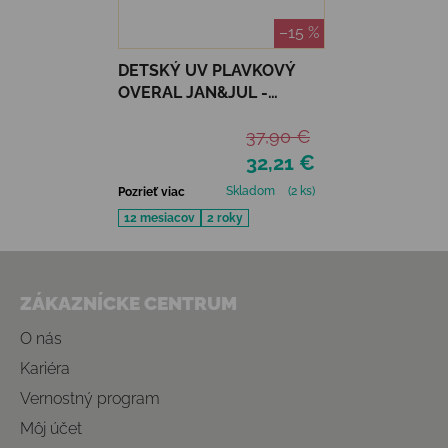
–15 %
DETSKÝ UV PLAVKOVÝ
OVERAL JAN&JUL -
BUNNY FLOWERS
37,90 €
32,21 €
Skladom
(2 ks)
Pozrieť viac
12 mesiacov
2 roky
Zápätie
ZÁKAZNÍCKE CENTRUM
O nás
Kariéra
Vernostný program
Môj účet