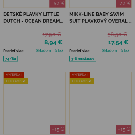
–50 %
–70 %
DETSKÉ PLAVKY LITTLE
MIKK-LINE BABY SWIM
DUTCH - OCEAN DREAMS
SUIT PLAVKOVÝ OVERAL -
BLUE
METAL SHARK
17,90 €
58,50 €
8,94 €
17,54 €
Skladom
(1 ks)
Skladom
(1 ks)
Pozrieť viac
Pozrieť viac
74/80
3-6 mesiacov
VÝPREDAJ
VÝPREDAJ
LETO 2026 🌊
LETO 2026 🌊
–15 %
–15 %