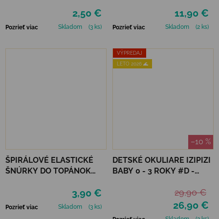
2,50 €
11,90 €
Skladom
(3 ks)
Skladom
(2 ks)
Pozrieť viac
Pozrieť viac
VÝPREDAJ
LETO 2026 🌊
–10 %
ŠPIRÁLOVÉ ELASTICKÉ
DETSKÉ OKULIARE IZIPIZI
ŠNÚRKY DO TOPÁNOK
BABY 0 - 3 ROKY #D -
VTR - NEÓNOVO ZELENÁ
TORTOISE
3,90 €
29,90 €
26,90 €
Skladom
(3 ks)
Pozrieť viac