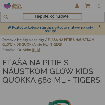
Prejsť na obsah
NÁKUP
🎉 Roztočte koleso šťastia a vytočte si zľavu na celý
nákup!
Domov
/
Hračky a doplnky
/
FĽAŠA NA PITIE S NÁUSTKOM
GLOW KIDS QUOKKA 580 ML - TIGERS
Značka:
Quokka 🇪🇸
FĽAŠA NA PITIE S
NÁUSTKOM GLOW KIDS
QUOKKA 580 ML - TIGERS