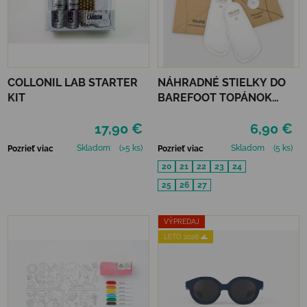
COLLONIL LAB STARTER
NÁHRADNÉ STIELKY DO
KIT
BAREFOOT TOPÁNOK
MURIS MINI
17,90 €
6,90 €
Skladom
(>5 ks)
Skladom
(5 ks)
Pozrieť viac
Pozrieť viac
20
21
22
23
24
25
26
27
VÝPREDAJ
LETO 2026 🌊