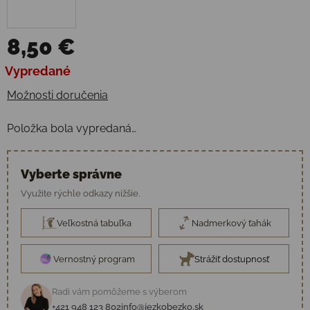
8,50 €
Jednotková cena:
Vypredané
Možnosti doručenia
Položka bola vypredaná…
Vyberte správne
Využite rýchle odkazy nižšie.
Veľkostná tabuľka
Nadmerkový ťahák
Vernostný program
Strážiť dostupnosť
Radi vám pomôžeme s výberom
+421 948 123 802
info@jezkobezko.sk