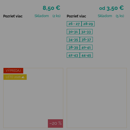
MONSTER PARADE
FROTÉ
8,50 €
3,50 €
od
Skladom
(2 ks)
Skladom
(5 ks)
Pozrieť viac
Pozrieť viac
26 - 27
28-29
30-31
32-33
34-35
36-37
38-39
40-41
42-43
44-45
VÝPREDAJ
LETO 2026 🌊
–20 %