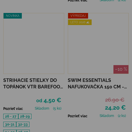
Skladom
(2 ks)
Pozrieť viac
NOVINKA
VÝPREDAJ
LETO 2026 🌊
–10 %
STRIHACIE STIELKY DO
SWIM ESSENTIALS
TOPÁNOK VTR BAREFOOT
NAFUKOVAČKA 150 CM -
S PAMÄŤOVOU PENOU
ČAJKA
4,50 €
26,90 €
od
24,20 €
Skladom
(5 ks)
Pozrieť viac
Skladom
(2 ks)
Pozrieť viac
26 - 27
28-29
30-31
32-33