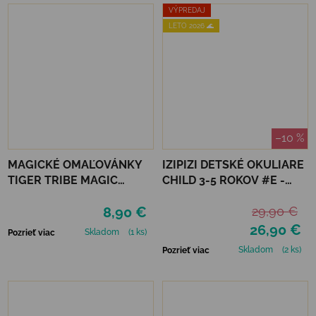
VÝPREDAJ
LETO 2026 🌊
–10 %
MAGICKÉ OMAĽOVÁNKY
IZIPIZI DETSKÉ OKULIARE
TIGER TRIBE MAGIC
CHILD 3-5 ROKOV #E -
PAINTING WORLD -
NAVY BLUE
8,90 €
29,90 €
OCEÁN
26,90 €
Skladom
(1 ks)
Pozrieť viac
Skladom
(2 ks)
Pozrieť viac