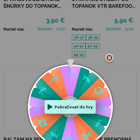
ŠNÚRKY DO TOPÁNOK
TOPÁNOK VTR BAREFOOT
VTR - ČERVENÁ
ALU-VLNA
3,90 €
5,90 €
PROTIŠMYKOVÉ
Skladom
(2 ks)
Skladom
(3 ks)
Pozrieť viac
Pozrieť viac
36-37
38-39
40-41
42-43
44-45
BALZAM NA PERY LEGAMI
TIGER TRIBE PRENOSNÁ