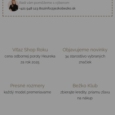
Radi vám pomôžeme s výberom
+421 948 123 802
info@jezkobezko.sk
Víťaz Shop Roku
Objavujeme novinky
cena odbornej poroty Heureka
34 starostlivo vybraných
za rok 2025
značiek
Presné rozmery
Bežko Klub
každý model premeriavame
zbierajte kredity, priamu zľavu
na nákup