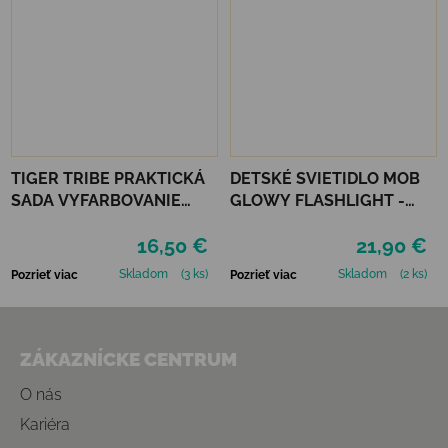
TIGER TRIBE PRAKTICKÁ
DETSKÉ SVIETIDLO MOB
SADA VYFARBOVANIE
GLOWY FLASHLIGHT -
PODĽA ČÍSEL - UNICORN
RUŽOVÁ
16,50 €
21,90 €
DREAMING
Skladom
(3 ks)
Skladom
(2 ks)
Pozrieť viac
Pozrieť viac
Zápätie
ZÁKAZNÍCKE CENTRUM
O nás
Kariéra