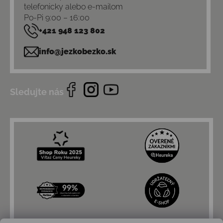
telefonicky alebo e-mailom
Po-Pi 9:00 – 16:00
+421 948 123 802
info@jezkobezko.sk
Sledujte nás