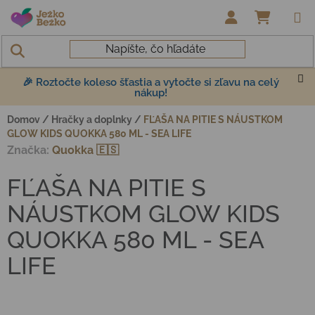
Prejsť na obsah
NÁKUP
🎉 Roztočte koleso šťastia a vytočte si zľavu na celý
nákup!
Domov
/
Hračky a doplnky
/
FĽAŠA NA PITIE S NÁUSTKOM
GLOW KIDS QUOKKA 580 ML - SEA LIFE
Značka:
Quokka 🇪🇸
FĽAŠA NA PITIE S
NÁUSTKOM GLOW KIDS
QUOKKA 580 ML - SEA
LIFE