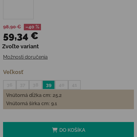
98,90 €
–40 %
59,34 €
Jednotková cena:
Zvoľte variant
Možnosti doručenia
Veľkosť
36
37
38
39
40
41
Vnútorná dĺžka cm: 25.2
Vnútorná šírka cm: 9.1
DO KOŠÍKA