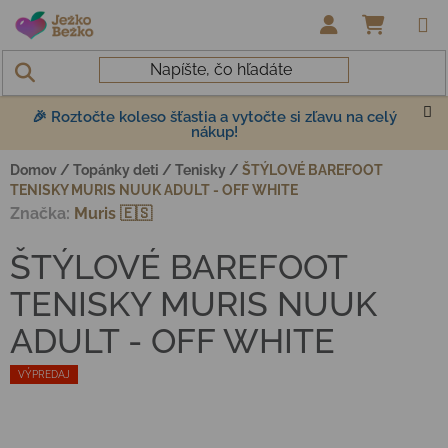
Prejsť na obsah
NÁKUP
🎉 Roztočte koleso šťastia a vytočte si zľavu na celý
nákup!
Domov
/
Topánky deti
/
Tenisky
/
ŠTÝLOVÉ BAREFOOT
TENISKY MURIS NUUK ADULT - OFF WHITE
Značka:
Muris 🇪🇸
ŠTÝLOVÉ BAREFOOT
TENISKY MURIS NUUK
ADULT - OFF WHITE
VÝPREDAJ