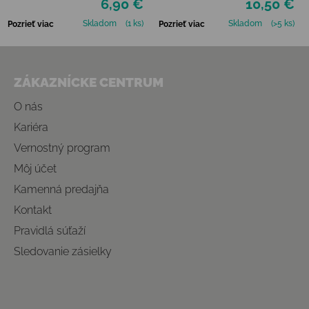
6,90 €
10,50 €
Skladom
(1 ks)
Skladom
(>5 ks)
Pozrieť viac
Pozrieť viac
Zápätie
ZÁKAZNÍCKE CENTRUM
O nás
Kariéra
Vernostný program
Môj účet
Kamenná predajňa
Kontakt
Pravidlá súťaží
Sledovanie zásielky