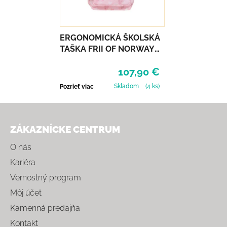
ERGONOMICKÁ ŠKOLSKÁ
TAŠKA FRII OF NORWAY
ACTIVE 22L - PINK HEART
107,90 €
Skladom
(4 ks)
Pozrieť viac
Zápätie
ZÁKAZNÍCKE CENTRUM
O nás
Kariéra
Vernostný program
Môj účet
Kamenná predajňa
Kontakt