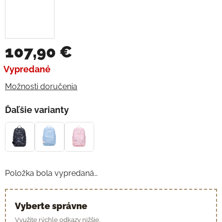
107,90 €
Jednotková cena:
Vypredané
Možnosti doručenia
Ďaľšie varianty
Položka bola vypredaná…
Vyberte správne
Využite rýchle odkazy nižšie.