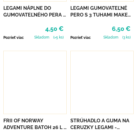
LEGAMI NÁPLNE DO
LEGAMI GUMOVATEĽNÉ
GUMOVATEĽNÉHO PERA 3
PERO S 3 TUHAMI MAKE
KS - ZELENÉ
MISTAKES - TRAVEL
4,50 €
6,50 €
Skladom
(>5 ks)
Skladom
(3 ks)
Pozrieť viac
Pozrieť viac
FRII OF NORWAY
STRÚHADLO A GUMA NA
ADVENTURE BATOH 26 L -
CERUZKY LEGAMI -
BEIGE
MAGIC MUSHROOM