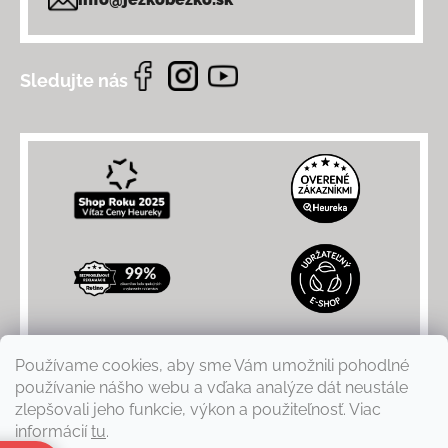
Sledujte nás
Používame cookies, aby sme Vám umožnili pohodlné
používanie nášho webu a vďaka analýze dát neustále
zlepšovali jeho funkcie, výkon a použiteľnosť. Viac
informácií
tu
.