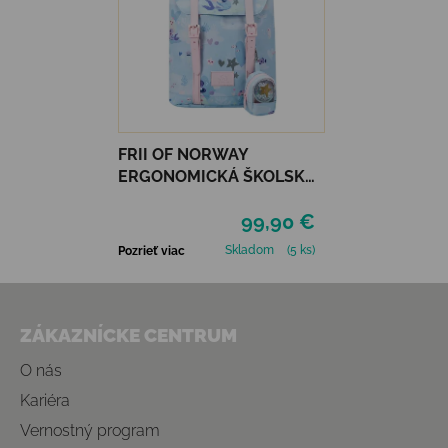
FRII OF NORWAY
ERGONOMICKÁ ŠKOLSKÁ
TAŠKA RETRO 22 L -
99,90 €
MERMAID LIGHT BLUE
Skladom
(5 ks)
Pozrieť viac
Zápätie
ZÁKAZNÍCKE CENTRUM
O nás
Kariéra
Vernostný program