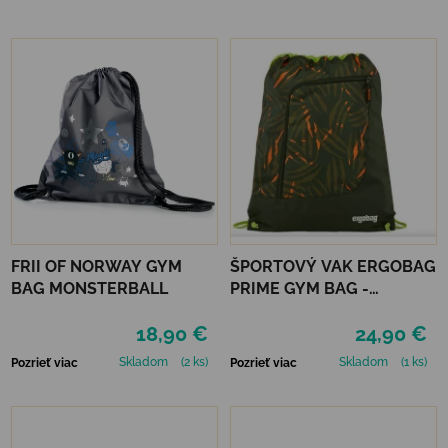
FRII OF NORWAY GYM
ŠPORTOVÝ VAK ERGOBAG
BAG MONSTERBALL
PRIME GYM BAG -
EXBEARDITION
18,90 €
24,90 €
Skladom
(2 ks)
Skladom
(1 ks)
Pozrieť viac
Pozrieť viac