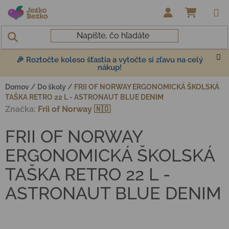
Prejsť na obsah
NÁKUP
🎉 Roztočte koleso šťastia a vytočte si zľavu na celý
nákup!
Domov
/
Do školy
/
FRII OF NORWAY ERGONOMICKÁ ŠKOLSKÁ
TAŠKA RETRO 22 L - ASTRONAUT BLUE DENIM
Značka:
Frii of Norway 🇳🇴
FRII OF NORWAY
ERGONOMICKÁ ŠKOLSKÁ
TAŠKA RETRO 22 L -
ASTRONAUT BLUE DENIM