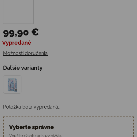
99,90 €
Jednotková cena:
Vypredané
Možnosti doručenia
Ďaľšie varianty
Položka bola vypredaná…
Vyberte správne
Využite rýchle odkazy nižšie.