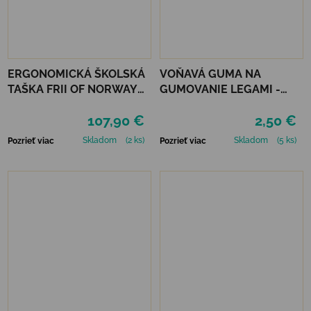
ERGONOMICKÁ ŠKOLSKÁ
VOŇAVÁ GUMA NA
TAŠKA FRII OF NORWAY
GUMOVANIE LEGAMI -
ACTIVE 22L - BLACK
MEOW KITTY
107,90 €
2,50 €
DRAGON
Skladom
(2 ks)
Skladom
(5 ks)
Pozrieť viac
Pozrieť viac