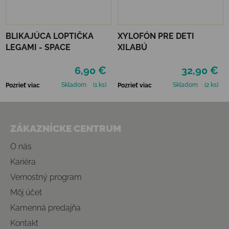
BLIKAJÚCA LOPTIČKA
XYLOFÓN PRE DETI
LEGAMI - SPACE
XILABÚ
6,90 €
32,90 €
Skladom
(1 ks)
Skladom
(2 ks)
Pozrieť viac
Pozrieť viac
Zápätie
ZÁKAZNÍCKE CENTRUM
O nás
Kariéra
Vernostný program
Môj účet
Kamenná predajňa
Kontakt