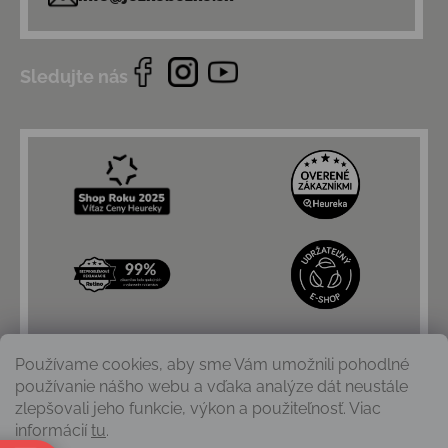
Sledujte nás
Používame cookies, aby sme Vám umožnili pohodlné
používanie nášho webu a vďaka analýze dát neustále
zlepšovali jeho funkcie, výkon a použiteľnosť. Viac
informácií
tu
.