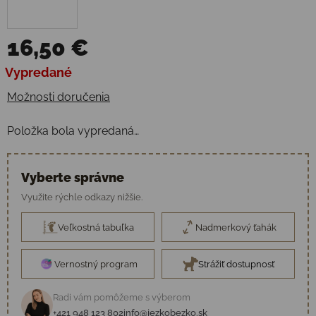
16,50 €
Jednotková cena:
Vypredané
Možnosti doručenia
Položka bola vypredaná…
Vyberte správne
Využite rýchle odkazy nižšie.
Veľkostná tabuľka
Nadmerkový ťahák
Vernostný program
Strážiť dostupnosť
Radi vám pomôžeme s výberom
+421 948 123 802
info@jezkobezko.sk