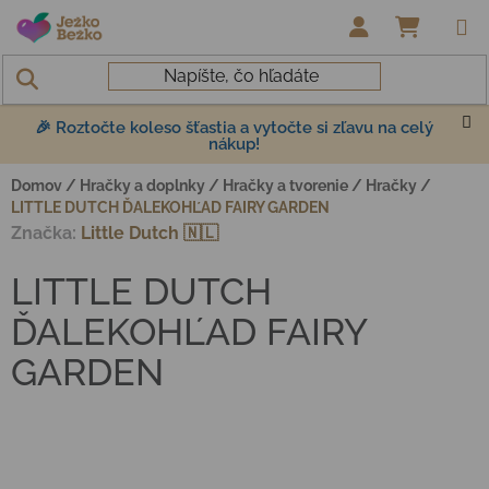
Prejsť na obsah
NÁKUP
🎉 Roztočte koleso šťastia a vytočte si zľavu na celý
nákup!
Domov
/
Hračky a doplnky
/
Hračky a tvorenie
/
Hračky
/
LITTLE DUTCH ĎALEKOHĽAD FAIRY GARDEN
Značka:
Little Dutch 🇳🇱
LITTLE DUTCH
ĎALEKOHĽAD FAIRY
GARDEN