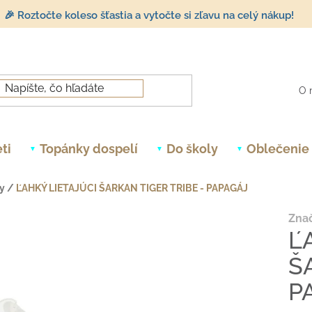
🎉 Roztočte koleso šťastia a vytočte si zľavu na celý nákup!
O 
ti
Topánky dospelí
Do školy
Oblečenie
y
/
ĽAHKÝ LIETAJÚCI ŠARKAN TIGER TRIBE - PAPAGÁJ
Zna
Ľ
Š
P