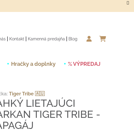
nás
Kontakt
Kamenná predajňa
Blog
NÁKUPN
Hračky a doplnky
% VÝPREDAJ
Novinky
čka:
Tiger Tribe 🇦🇺
AHKÝ LIETAJÚCI
ARKAN TIGER TRIBE -
APAGÁJ