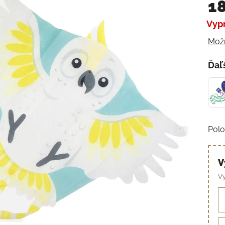
18
Vyp
Jedn
Možn
Ďaľ
Polo
V
Vy