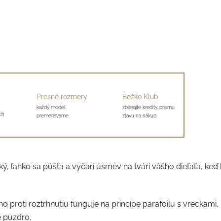
Presné rozmery
Bežko Klub
každý model
zbierajte kredity, priamu
ch
premeriavame
zľavu na nákup
hký, ľahko sa púšťa a vyčarí úsmev na tvári vášho dieťaťa, keď
 proti roztrhnutiu funguje na princípe parafoilu s vreckami,
é puzdro.