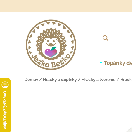
Prejsť na obsah
Topánky de
Domov
/
Hračky a doplnky
/
Hračky a tvorenie
/
Hračk