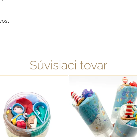
vost
Súvisiaci tovar