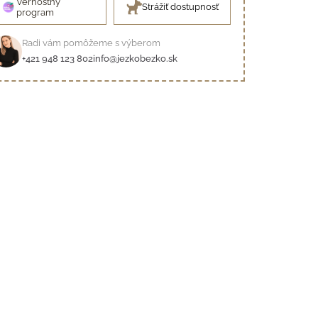
Vernostný
Strážiť dostupnosť
program
Radi vám pomôžeme s výberom
+421 948 123 802
info@jezkobezko.sk