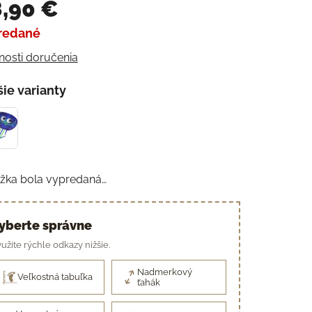
,90 €
redané
otková cena:
osti doručenia
šie varianty
žka bola vypredaná…
yberte správne
užite rýchle odkazy nižšie.
Nadmerkový
Veľkostná tabuľka
ťahák