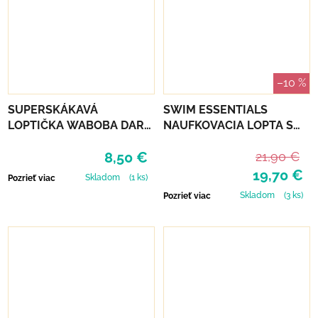
–10 %
SUPERSKÁKAVÁ
SWIM ESSENTIALS
LOPTIČKA WABOBA DARK
NAUFKOVACIA LOPTA S
SIDE OF THE MOON -
ROZPRAŠOVAČOM 60 CM
8,50 €
21,90 €
SILVER
- LEOPARD
19,70 €
Skladom
(1 ks)
Pozrieť viac
Skladom
(3 ks)
Pozrieť viac