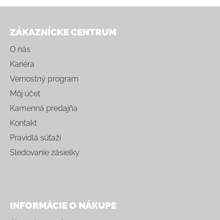
Zápätie
ZÁKAZNÍCKE CENTRUM
O nás
Kariéra
Vernostný program
Môj účet
Kamenná predajňa
Kontakt
Pravidlá súťaží
Sledovanie zásielky
INFORMÁCIE O NÁKUPE