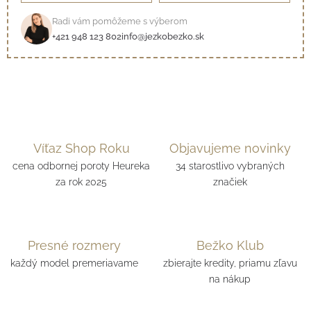
Radi vám pomôžeme s výberom
+421 948 123 802
info@jezkobezko.sk
Víťaz Shop Roku
Objavujeme novinky
cena odbornej poroty Heureka
34 starostlivo vybraných
za rok 2025
značiek
Presné rozmery
Bežko Klub
každý model premeriavame
zbierajte kredity, priamu zľavu
na nákup