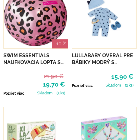
–10 %
SWIM ESSENTIALS
LULLABABY OVERAL PRE
NAUFKOVACIA LOPTA S
BÁBIKY MODRÝ S
ROZPRAŠOVAČOM 60 CM
DOPLNKAMI
21,90 €
15,90 €
- LEOPARD
19,70 €
Skladom
(2 ks)
Pozrieť viac
Skladom
(3 ks)
Pozrieť viac