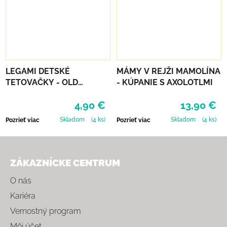
LEGAMI DETSKÉ
MÁMY V REJŽI MAMOLÍNA
TETOVAČKY - OLD
- KÚPANIE S AXOLOTLMI
SCHOOL
4,90 €
13,90 €
Skladom
(4 ks)
Skladom
(4 ks)
Pozrieť viac
Pozrieť viac
Zápätie
ZÁKAZNÍCKE CENTRUM
O nás
Kariéra
Vernostný program
Môj účet