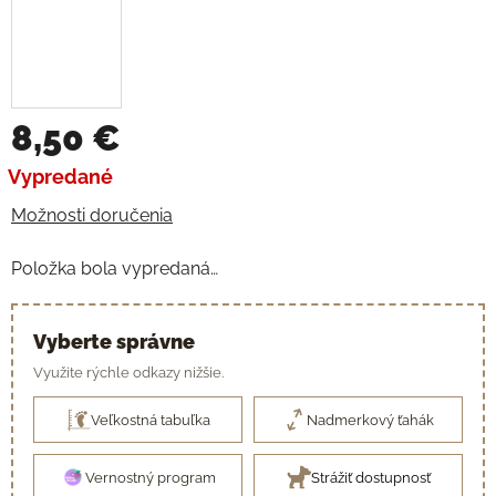
8,50 €
Jednotková cena:
Vypredané
Možnosti doručenia
Položka bola vypredaná…
Vyberte správne
Využite rýchle odkazy nižšie.
Veľkostná tabuľka
Nadmerkový ťahák
Vernostný program
Strážiť dostupnosť