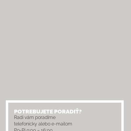
POTREBUJETE PORADIŤ?
Radi vám poradíme
telefonicky alebo e-mailom
Po-Pi 9:00 – 16:00