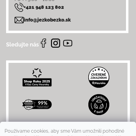
+421 948 123 802
info@jezkobezko.sk
Sledujte nás
Používame cookies, aby sme Vám umožnili pohodlné