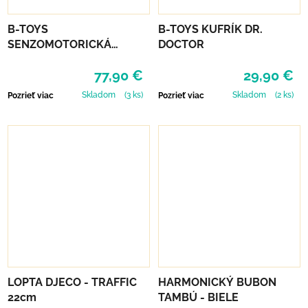
B-TOYS
B-TOYS KUFRÍK DR.
SENZOMOTORICKÁ
DOCTOR
PREKÁŽKOVÁ DRÁHA
77,90 €
29,90 €
HUDOBNÁ - BALANCE &
GROOVE
Skladom
(3 ks)
Skladom
(2 ks)
Pozrieť viac
Pozrieť viac
LOPTA DJECO - TRAFFIC
HARMONICKÝ BUBON
22cm
TAMBÚ - BIELE