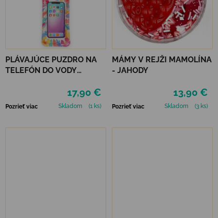
PLÁVAJÚCE PUZDRO NA
MÁMY V REJŽI MAMOLÍNA
TELEFÓN DO VODY
- JAHODY
LEGAMI - TROPICANA
17,90 €
13,90 €
DREAM
Skladom
(1 ks)
Skladom
(3 ks)
Pozrieť viac
Pozrieť viac