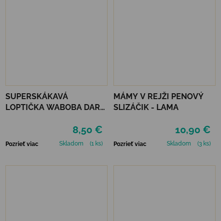
SUPERSKÁKAVÁ
MÁMY V REJŽI PENOVÝ
LOPTIČKA WABOBA DARK
SLIZÁČIK - LAMA
SIDE OF THE MOON -
8,50 €
10,90 €
SILVER
Skladom
(1 ks)
Skladom
(3 ks)
Pozrieť viac
Pozrieť viac