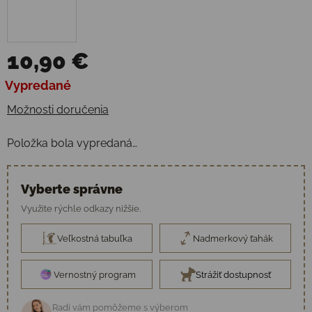
10,90 €
Jednotková cena:
Vypredané
Možnosti doručenia
Položka bola vypredaná…
Vyberte správne
Využite rýchle odkazy nižšie.
Veľkostná tabuľka
Nadmerkový ťahák
Vernostný program
Strážiť dostupnosť
Radi vám pomôžeme s výberom