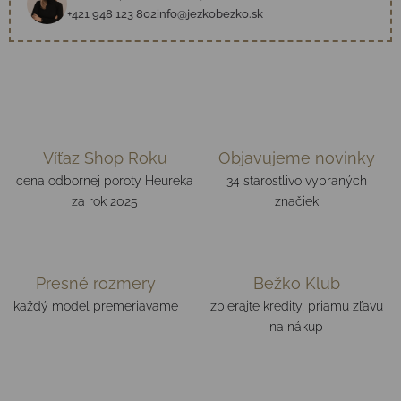
+421 948 123 802
info@jezkobezko.sk
Víťaz Shop Roku
Objavujeme novinky
cena odbornej poroty Heureka
34 starostlivo vybraných
za rok 2025
značiek
Presné rozmery
Bežko Klub
každý model premeriavame
zbierajte kredity, priamu zľavu
na nákup