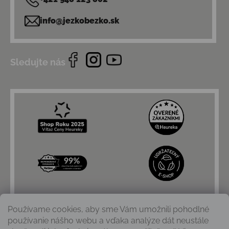
info@jezkobezko.sk
Sledujte nás
Používame cookies, aby sme Vám umožnili pohodlné
používanie nášho webu a vďaka analýze dát neustále