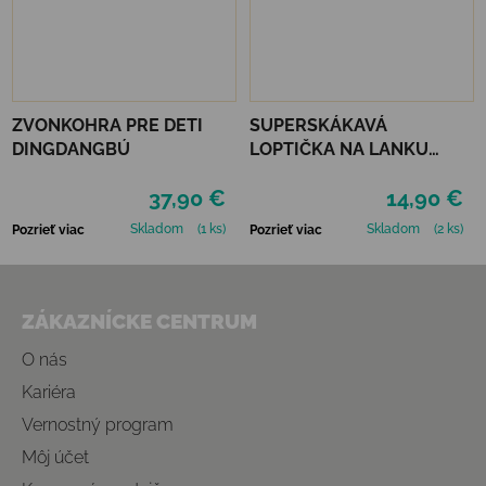
ZVONKOHRA PRE DETI
SUPERSKÁKAVÁ
DINGDANGBÚ
LOPTIČKA NA LANKU
WABOBA LED
37,90 €
14,90 €
BOUNCEBACK x
MOONSHINE - RED
Skladom
(1 ks)
Skladom
(2 ks)
Pozrieť viac
Pozrieť viac
Zápätie
ZÁKAZNÍCKE CENTRUM
O nás
Kariéra
Vernostný program
Môj účet