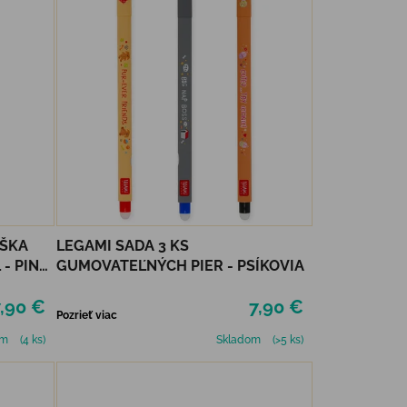
AŠKA
LEGAMI SADA 3 KS
 - PINK
GUMOVATEĽNÝCH PIER - PSÍKOVIA
,90 €
7,90 €
Pozrieť viac
om
(4 ks)
Skladom
(>5 ks)