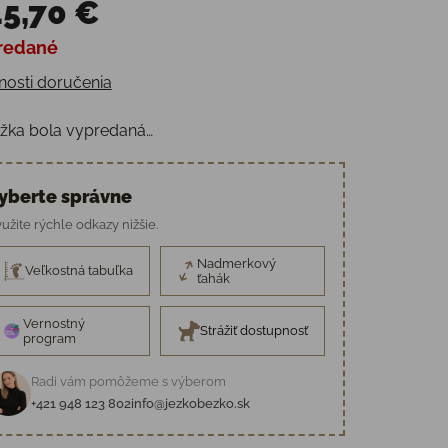
5,70 €
redané
otková cena:
osti doručenia
žka bola vypredaná…
yberte správne
užite rýchle odkazy nižšie.
Nadmerkový
Veľkostná tabuľka
ťahák
Vernostný
Strážiť dostupnosť
program
Radi vám pomôžeme s výberom
+421 948 123 802
info@jezkobezko.sk