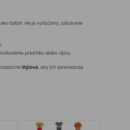
ako batoh, nie je vystužený, zatváranie
.
 poškodeniu priečinku alebo zipsu.
ostatočne
štýlová
, aby ich sprevádzala