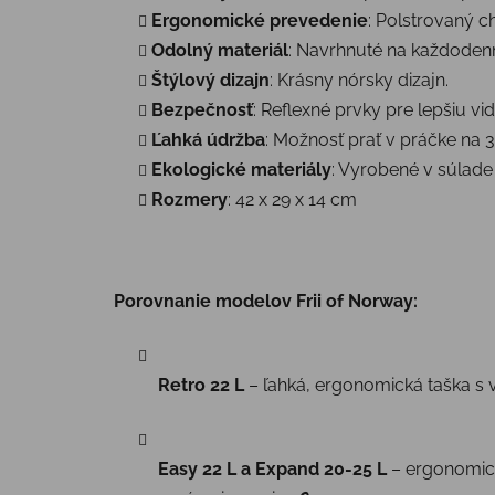
Ergonomické prevedenie
: Polstrovaný 
Odolný materiál
: Navrhnuté na každodenn
Štýlový dizajn
: Krásny nórsky dizajn.
Bezpečnosť
: Reflexné prvky pre lepšiu vid
Ľahká údržba
: Možnosť prať v práčke na 3
Ekologické materiály
: Vyrobené v súlad
Rozmery
: 42 x 29 x 14 cm
Porovnanie modelov Frii of Norway:
Retro 22 L
– ľahká, ergonomická taška s 
Easy 22 L a Expand 20-25 L
– ergonomick