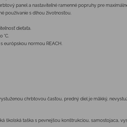
chrbtový panel a nastaviteľné ramenné popruhy pre maximáln
é používanie s dlhou životnosťou.
iteľnosť dieťaťa.
0 °C.
e s európskou normou REACH.
vystuženou chrbtovou časťou, predný diel je mäkký, nevystu
á školská taška s pevnejšou konštrukciou, samostojaca, vyst