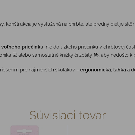
 konštrukcia je vystužená na chrbte, ale predný diel je skôr 
 voľného priečinku
, nie do úzkeho priečinku v chrbtovej časti
tronika 💻 alebo samostatné knižky či zošity 📚, aby nedošlo k
riešením pre najmenších školákov –
ergonomická
,
ľahká
a d
Súvisiaci tovar