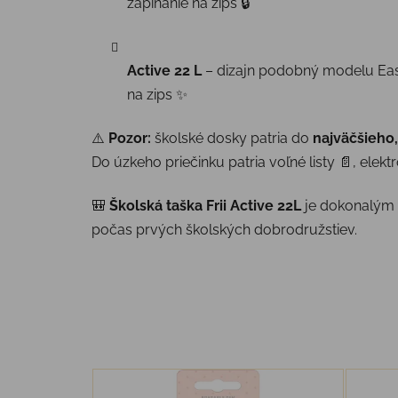
zapínanie na zips 🔒
Active 22 L
– dizajn podobný modelu Easy,
na zips ✨
⚠️
Pozor:
školské dosky patria do
najväčšieho,
Do úzkeho priečinku patria voľné listy 📄, elek
🎒
Školská taška Frii Active 22L
je dokonalým 
počas prvých školských dobrodružstiev.