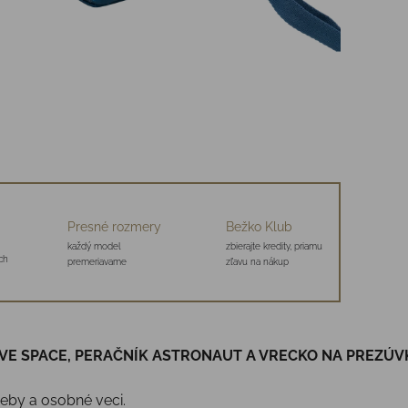
Presné rozmery
Bežko Klub
každý model
zbierajte kredity, priamu
ch
premeriavame
zľavu na nákup
IVE SPACE, PERAČNÍK ASTRONAUT A VRECKO NA PREZÚ
treby a osobné veci.