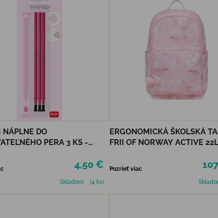
 NÁPLNE DO
ERGONOMICKÁ ŠKOLSKÁ T
TEĽNÉHO PERA 3 KS -
FRII OF NORWAY ACTIVE 22L
É
HEART
4,50 €
107
ac
Pozrieť viac
Skladom
(4 ks)
Sklad