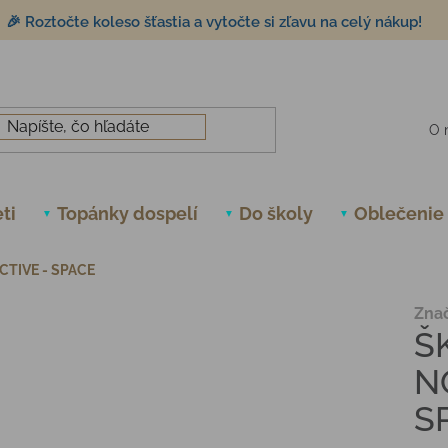
🎉 Roztočte koleso šťastia a vytočte si zľavu na celý nákup!
O 
ti
Topánky dospelí
Do školy
Oblečenie
CTIVE - SPACE
Zna
Š
N
S