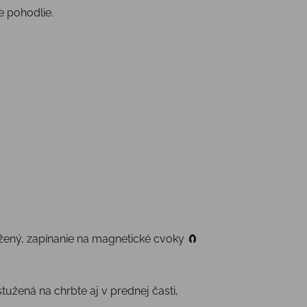
e pohodlie.
žený, zapínanie na magnetické cvoky 🧲
užená na chrbte aj v prednej časti,