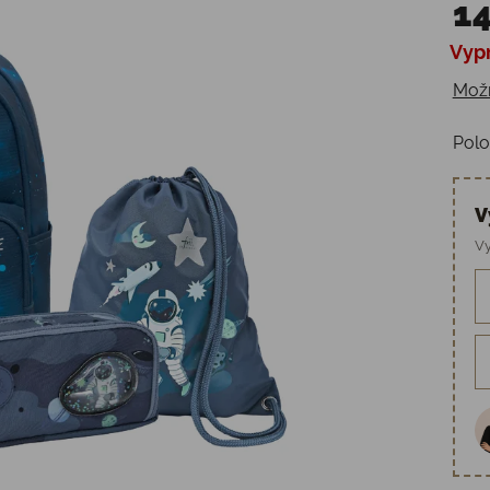
14
Vyp
Jedn
Možn
Polo
V
Vy