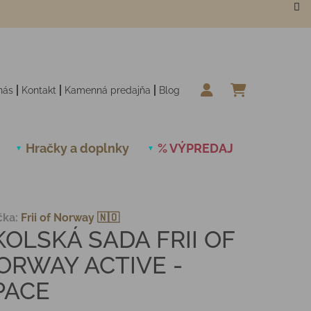
nás
Kontakt
Kamenná predajňa
Blog
NÁKUPN
Hračky a doplnky
% VÝPREDAJ
Novinky
čka:
Frii of Norway 🇳🇴
KOLSKÁ SADA FRII OF
ORWAY ACTIVE -
PACE