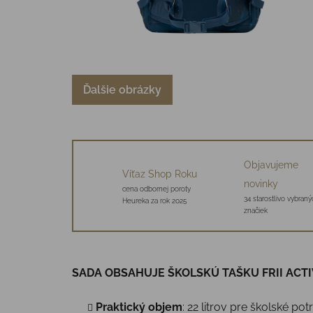
Ďalšie obrázky
Objavujeme
Víťaz Shop Roku
novinky
cena odbornej poroty
34 starostlivo vybraný
Heureka za rok 2025
značiek
SADA OBSAHUJE ŠKOLSKÚ TAŠKU FRII ACT
Praktický objem
: 22 litrov pre školské po