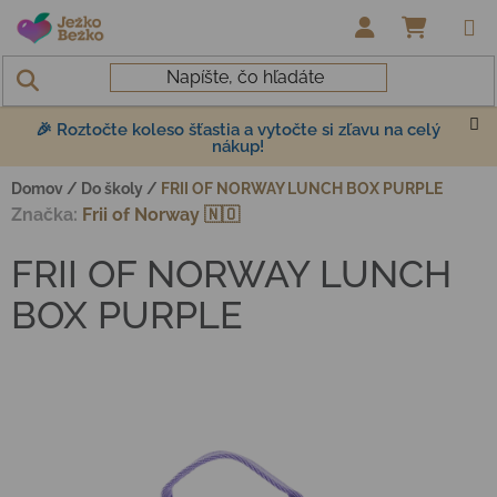
Prejsť na obsah
NÁKUP
🎉 Roztočte koleso šťastia a vytočte si zľavu na celý
nákup!
Domov
/
Do školy
/
FRII OF NORWAY LUNCH BOX PURPLE
Značka:
Frii of Norway 🇳🇴
FRII OF NORWAY LUNCH
BOX PURPLE