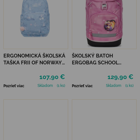
ERGONOMICKÁ ŠKOLSKÁ
ŠKOLSKÝ BATOH
TAŠKA FRII OF NORWAY
ERGOBAG SCHOOL
ACTIVE 22L - LIGHT BLUE
BACKPACK FLEX - MAGIC
107,90 €
129,90 €
BUNNY
CLOUDBEAR
Skladom
(1 ks)
Skladom
(1 ks)
Pozrieť viac
Pozrieť viac