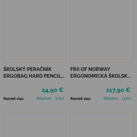
ŠKOLSKÝ PERAČNÍK
FRII OF NORWAY
ERGOBAG HARD PENCIL
ERGONOMICKÁ ŠKOLSKÁ
CASE - MAGIC
TAŠKA FRII EASY 22 L -
24,90 €
117,90 €
CLOUDBEAR
MERMAID LIGHT BLUE
Skladom
(2 ks)
Skladom
(3 ks)
Pozrieť viac
Pozrieť viac