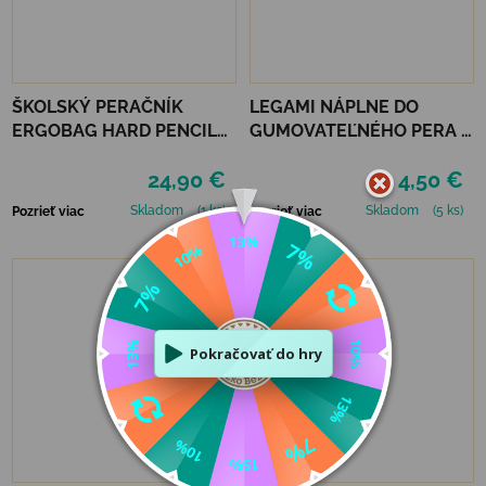
ŠKOLSKÝ PERAČNÍK
LEGAMI NÁPLNE DO
ERGOBAG HARD PENCIL
GUMOVATEĽNÉHO PERA 3
CASE - EXBEARDITION
KS - ČIERNE
24,90 €
4,50 €
Skladom
(1 ks)
Skladom
(5 ks)
Pozrieť viac
Pozrieť viac