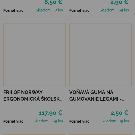
6,50 €
2,90 €
Skladom
(3 ks)
Skladom
(>5 ks)
Pozrieť viac
Pozrieť viac
FRII OF NORWAY
VOŇAVÁ GUMA NA
ERGONOMICKÁ ŠKOLSKÁ
GUMOVANIE LEGAMI -
TAŠKA EXPAND 20-25 L -
MEOW KITTY
117,90 €
2,50 €
UNICORN PINK
Skladom
(>5 ks)
Skladom
(5 ks)
Pozrieť viac
Pozrieť viac