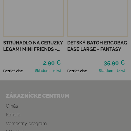
STRÚHADLO NA CERUZKY
DETSKÝ BATOH ERGOBAG
LEGAMI MINI FRIENDS -
EASE LARGE - FANTASY
TEDDY BEAR
2,90 €
35,90 €
Skladom
(1 ks)
Skladom
(2 ks)
Pozrieť viac
Pozrieť viac
Zápätie
ZÁKAZNÍCKE CENTRUM
O nás
Kariéra
Vernostný program