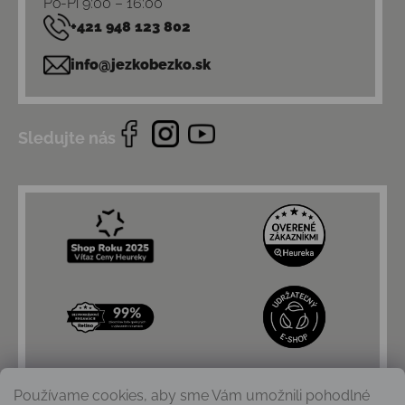
Po-Pi 9:00 – 16:00
+421 948 123 802
info@jezkobezko.sk
Sledujte nás
Používame cookies, aby sme Vám umožnili pohodlné