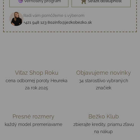
Vernostný program
Strážiť dostupnosť
Radi vám pomôžeme s výberom
+421 948 123 802
info@jezkobezko.sk
Víťaz Shop Roku
Objavujeme novinky
cena odbornej poroty Heureka
34 starostlivo vybraných
za rok 2025
značiek
Presné rozmery
Bežko Klub
každý model premeriavame
zbierajte kredity, priamu zľavu
na nákup