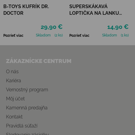
B-TOYS KUFRÍK DR.
SUPERSKÁKAVÁ
DOCTOR
LOPTIČKA NA LANKU
WABOBA LED
29,90 €
14,90 €
BOUNCEBACK x
MOONSHINE - BLUE
Skladom
(2 ks)
Skladom
(1 ks)
Pozrieť viac
Pozrieť viac
Zápätie
ZÁKAZNÍCKE CENTRUM
O nás
Kariéra
Vernostný program
Môj účet
Kamenná predajňa
Kontakt
Pravidlá súťaží
Sledovanie zásielky