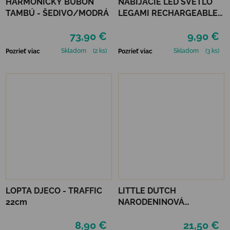
HARMONICKÝ BUBON
NABÍJACIE LED SVETLO
TAMBÚ - ŠEDIVO/MODRÁ
LEGAMI RECHARGEABLE
COB LED LIGHT
73,90 €
9,90 €
Skladom
(2 ks)
Skladom
(3 ks)
Pozrieť viac
Pozrieť viac
LOPTA DJECO - TRAFFIC
LITTLE DUTCH
22cm
NARODENINOVÁ
KORUNKA S ČÍSLAMI -
8,90 €
21,50 €
PINK