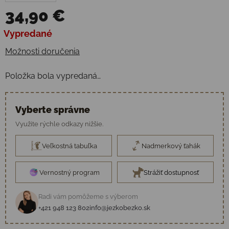
34,90 €
Jednotková cena:
Vypredané
Možnosti doručenia
Položka bola vypredaná…
Vyberte správne
Využite rýchle odkazy nižšie.
Veľkostná tabuľka
Nadmerkový ťahák
Vernostný program
Strážiť dostupnosť
Radi vám pomôžeme s výberom
+421 948 123 802
info@jezkobezko.sk