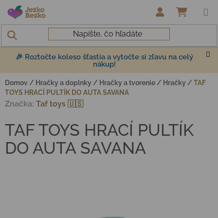
Prejsť na obsah
NÁKUP
🎉 Roztočte koleso šťastia a vytočte si zľavu na celý
nákup!
Domov
/
Hračky a doplnky
/
Hračky a tvorenie
/
Hračky
/
TAF
TOYS HRACÍ PULTÍK DO AUTA SAVANA
Značka:
Taf toys 🇺🇸
TAF TOYS HRACÍ PULTÍK
DO AUTA SAVANA