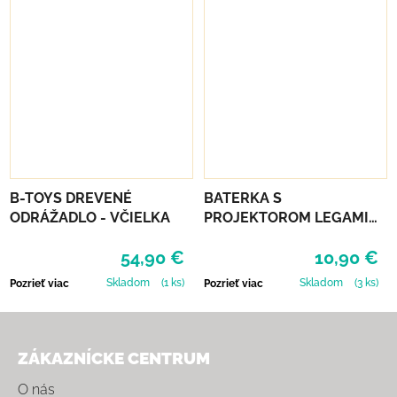
B-TOYS DREVENÉ
BATERKA S
ODRÁŽADLO - VČIELKA
PROJEKTOROM LEGAMI
STORY - PINK
54,90 €
10,90 €
Skladom
(1 ks)
Skladom
(3 ks)
Pozrieť viac
Pozrieť viac
Zápätie
ZÁKAZNÍCKE CENTRUM
O nás