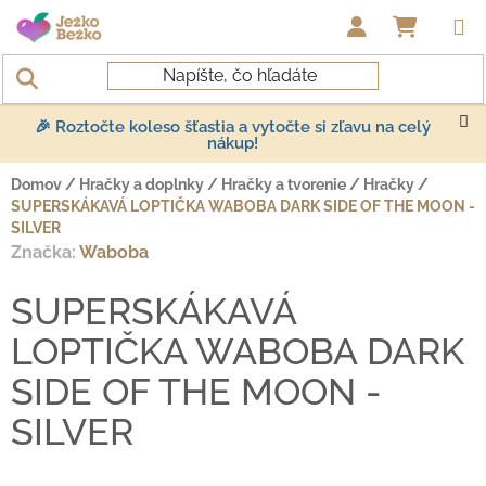
Prejsť na obsah
NÁKUP
🎉 Roztočte koleso šťastia a vytočte si zľavu na celý
nákup!
Domov
/
Hračky a doplnky
/
Hračky a tvorenie
/
Hračky
/
SUPERSKÁKAVÁ LOPTIČKA WABOBA DARK SIDE OF THE MOON -
SILVER
Značka:
Waboba
SUPERSKÁKAVÁ
LOPTIČKA WABOBA DARK
SIDE OF THE MOON -
SILVER