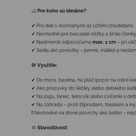
🦶
Pre koho sú ideálne?
✔ Pre deti s normálnymi až užšími chodidlami
✔ Nevhodné pre baculaté nôžky a širšie členky 
✔ Nadmerok odporúčame
max. 1 cm
– pri vä
✔ Sedia ako ponožky – jemné, mäkké a neob
🛠
Využitie:
✔ Do mora, bazéna, na pláž (pozor na ostré ka
✔ Ako prezuvky do škôlky alebo detského kúti
✔ Na jogu, tanec, telocvik alebo cvičenie s deť
✔ Na záhradu – proti štipnutiam, trieskam a i
❗ Nevhodné na drsné povrchy ako betón – nej
🧼
Starostlivosť: