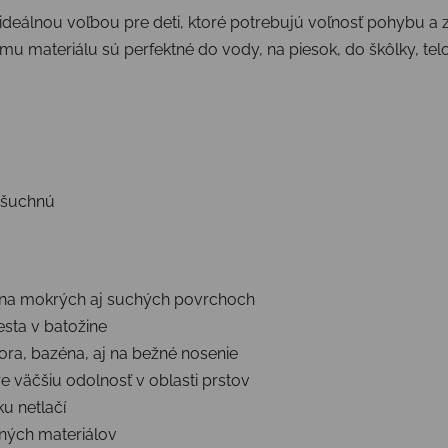
ideálnou voľbou pre deti, ktoré potrebujú voľnosť pohybu a
 materiálu sú perfektné do vody, na piesok, do škôlky, telo
ašuchnú
na mokrých aj suchých povrchoch
sta v batožine
ra, bazéna, aj na bežné nosenie
re väčšiu odolnosť v oblasti prstov
u netlačí
aných materiálov