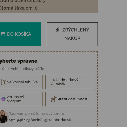
torná dĺžka cm: 20.5
torná šírka cm: 8
ZRÝCHLENÝ
DO KOŠÍKA
NÁKUP
yberte správne
užite rýchle odkazy nižšie.
Nadmerkový
Veľkostná tabuľka
ťahák
Vernostný
Strážiť dostupnosť
program
Radi vám pomôžeme s výberom
+421 948 123 802
info@jezkobezko.sk