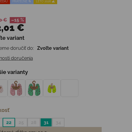
EDAJ
PRATEĽNÉ 🌀
LETO 2026 🌊
0 €
–15 %
,01 €
te variant
otková cena:
me doručiť do:
Zvoľte variant
osti doručenia
šie varianty
kosť
22
25
28
31
34