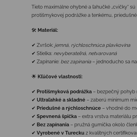
Tieto maximálne ohybné a ľahučké „cvičky“ sú 
protišmykovej podrážke a tenkému, priedušnému
🛠
Materiál:
✔ Zvršok:
jemná, rýchloschnúca plavkovina
✔ Stielka:
nevyberateľná, netvarovaná
✔ Zapínanie:
bez zapínania
– jednoducho sa n
🌟
Kľúčové vlastnosti:
✔
Protišmyková podrážka
– bezpečný pohyb 
✔
Ultraľahké a skladné
– zaberú minimum mie
✔
Priedušné a rýchloschnúce
– vhodné do mo
✔
Spevnená špička
– extra vrstva materiálu p
✔
Bez zapínania
– pružná gumička okolo členk
✔
Vyrobené v Turecku
z kvalitných certifikov