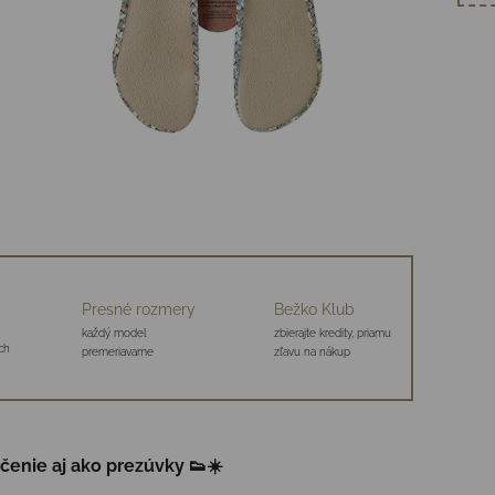
Presné rozmery
Bežko Klub
každý model
zbierajte kredity, priamu
ch
premeriavame
zľavu na nákup
ičenie aj ako prezúvky 👟☀️