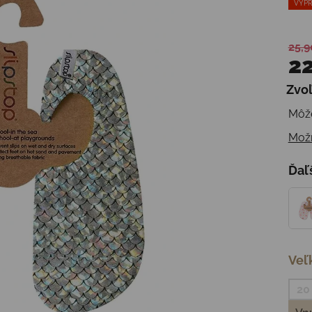
VÝPR
25,9
22
Zvoľ
Jedn
Môže
Možn
Ďaľ
Veľ
20