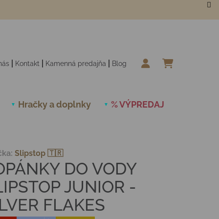
nás
Kontakt
Kamenná predajňa
Blog
NÁKUPN
Hračky a doplnky
% VÝPREDAJ
Novinky
čka:
Slipstop 🇹🇷
OPÁNKY DO VODY
LIPSTOP JUNIOR -
ILVER FLAKES