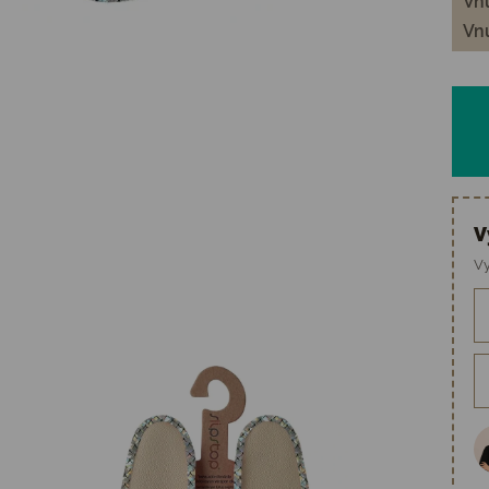
Vnú
Vnú
V
Vy