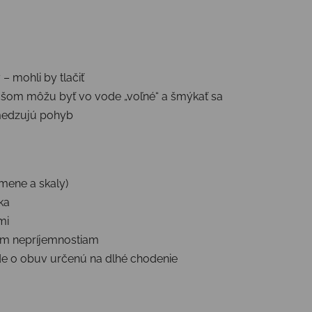
– mohli by tlačiť
čšom môžu byť vo vode „voľné“ a šmýkať sa
medzujú pohyb
mene a skaly)
ka
mi
ným nepríjemnostiam
de o obuv určenú na dlhé chodenie