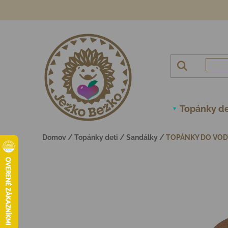
Prejsť na obsah
Topánky de
Domov
/
Topánky deti
/
Sandálky
/
TOPÁNKY DO VODY