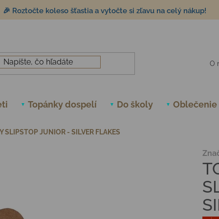
🎉 Roztočte koleso šťastia a vytočte si zľavu na celý nákup!
O 
ti
Topánky dospelí
Do školy
Oblečenie
 SLIPSTOP JUNIOR - SILVER FLAKES
Zna
T
S
S