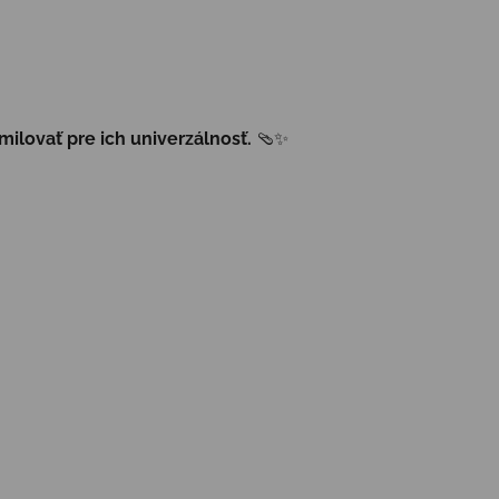
milovať pre ich univerzálnosť.
🩴✨