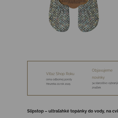
Objavujeme
Víťaz Shop Roku
novinky
cena odbornej poroty
34 starostlivo vybraný
Heureka za rok 2025
značiek
Slipstop – ultraľahké topánky do vody, na cv