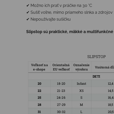
✔ Možno ich prať v práčke na 30 °C
✔ Sušiť voľne, mimo priameho slnka a zdrojov 
✔ Nepoužívajte sušičku
Slipstop sú praktické, mäkké a multifunkčné –