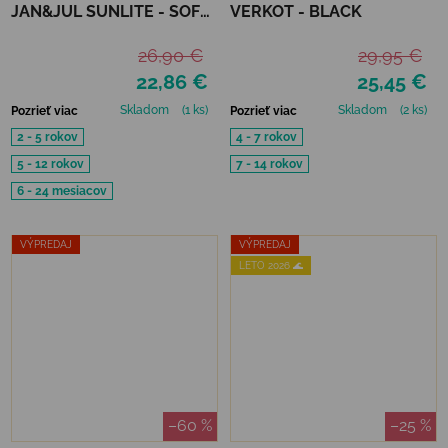
JAN&JUL SUNLITE - SOFT
VERKOT - BLACK
PINK
26,90 €
29,95 €
22,86 €
25,45 €
Skladom
(1 ks)
Skladom
(2 ks)
Pozrieť viac
Pozrieť viac
2 - 5 rokov
4 - 7 rokov
5 - 12 rokov
7 - 14 rokov
6 - 24 mesiacov
VÝPREDAJ
VÝPREDAJ
LETO 2026 🌊
–60 %
–25 %