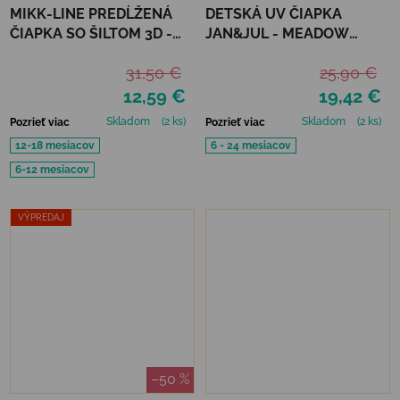
MIKK-LINE PREDĹŽENÁ
DETSKÁ UV ČIAPKA
ČIAPKA SO ŠILTOM 3D -
JAN&JUL - MEADOW
DRIED HERB
FLOWERS
31,50 €
25,90 €
12,59 €
19,42 €
Skladom
(2 ks)
Skladom
(2 ks)
Pozrieť viac
Pozrieť viac
12-18 mesiacov
6 - 24 mesiacov
6-12 mesiacov
VÝPREDAJ
–50 %