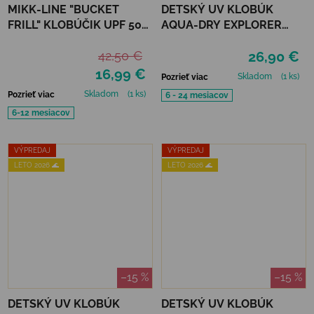
MIKK-LINE "BUCKET
DETSKÝ UV KLOBÚK
FRILL" KLOBÚČIK UPF 50+
AQUA-DRY EXPLORER
- NOUGAT
HAT JAN&JUL - WHEAT
42,50 €
26,90 €
16,99 €
Skladom
(1 ks)
Pozrieť viac
Skladom
(1 ks)
Pozrieť viac
6 - 24 mesiacov
6-12 mesiacov
VÝPREDAJ
VÝPREDAJ
LETO 2026 🌊
LETO 2026 🌊
–15 %
–15 %
DETSKÝ UV KLOBÚK
DETSKÝ UV KLOBÚK