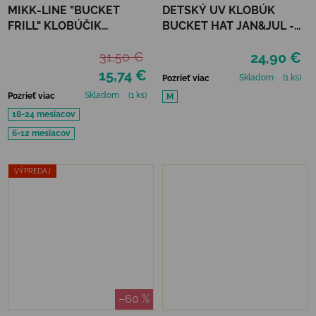
MIKK-LINE "BUCKET
DETSKÝ UV KLOBÚK
FRILL" KLOBÚČIK
BUCKET HAT JAN&JUL -
TWILIGHT MAUVE - UPF
BEAR CAMP
31,50 €
24,90 €
50+
15,74 €
Skladom
(1 ks)
Pozrieť viac
Skladom
(1 ks)
Pozrieť viac
M
18-24 mesiacov
6-12 mesiacov
VÝPREDAJ
–60 %