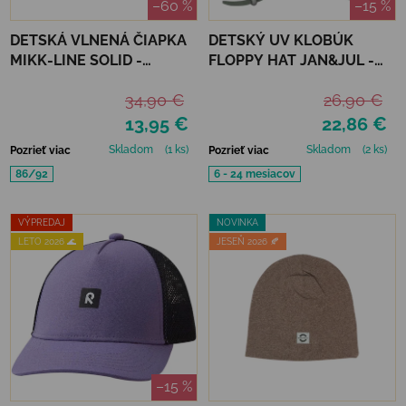
–60 %
–15 %
DETSKÁ VLNENÁ ČIAPKA
DETSKÝ UV KLOBÚK
MIKK-LINE SOLID -
FLOPPY HAT JAN&JUL -
CORIANDER
JUNIPER GREEN
34,90 €
26,90 €
13,95 €
22,86 €
Skladom
(1 ks)
Skladom
(2 ks)
Pozrieť viac
Pozrieť viac
86/92
6 - 24 mesiacov
VÝPREDAJ
NOVINKA
LETO 2026 🌊
JESEŇ 2026 🍂
–15 %