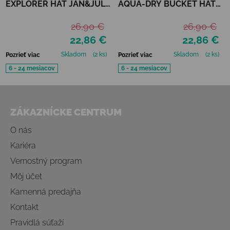
EXPLORER HAT JAN&JUL -
AQUA-DRY BUCKET HAT
ASH GREY
JAN&JUL - OTTER
26,90 €
26,90 €
22,86 €
22,86 €
Skladom
(2 ks)
Skladom
(2 ks)
Pozrieť viac
Pozrieť viac
6 - 24 mesiacov
6 - 24 mesiacov
Zápätie
ZÁKAZNÍCKE CENTRUM
O nás
Kariéra
Vernostný program
Môj účet
Kamenná predajňa
Kontakt
Pravidlá súťaží