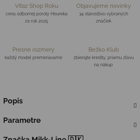
Víťaz Shop Roku
Objavujeme novinky
cena odbornej poroty Heureka
34 starostlivo vybraných
za rok 2025
značiek
Presné rozmery
Bežko Klub
každý model premeriavame
zbierajte kredity, priamu zľavu
na nákup
Popis
Parametre
Značka
Mikk-Line 🇩🇰