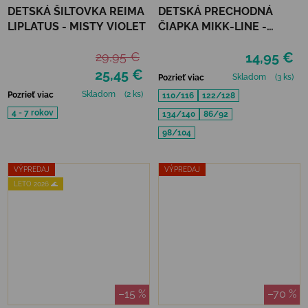
DETSKÁ ŠILTOVKA REIMA
DETSKÁ PRECHODNÁ
LIPLATUS - MISTY VIOLET
ČIAPKA MIKK-LINE -
MELANGE DENVER
29,95 €
14,95 €
25,45 €
Skladom
(3 ks)
Pozrieť viac
Skladom
(2 ks)
Pozrieť viac
110/116
122/128
4 - 7 rokov
134/140
86/92
98/104
VÝPREDAJ
VÝPREDAJ
LETO 2026 🌊
–15 %
–70 %