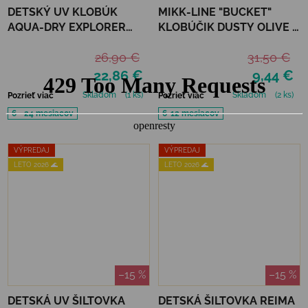
DETSKÝ UV KLOBÚK
MIKK-LINE "BUCKET"
AQUA-DRY EXPLORER
KLOBÚČIK DUSTY OLIVE -
HAT JAN&JUL - LAVENDER
UPF 50+
26,90 €
31,50 €
22,86 €
9,44 €
Skladom
(1 ks)
Skladom
(2 ks)
Pozrieť viac
Pozrieť viac
6 - 24 mesiacov
6-12 mesiacov
VÝPREDAJ
VÝPREDAJ
LETO 2026 🌊
LETO 2026 🌊
–15 %
–15 %
DETSKÁ UV ŠILTOVKA
DETSKÁ ŠILTOVKA REIMA