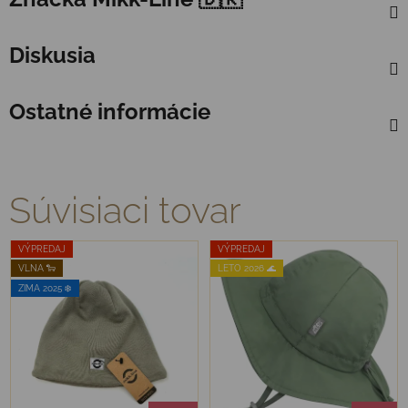
Diskusia
Ostatné informácie
Súvisiaci tovar
VÝPREDAJ
VÝPREDAJ
VLNA 🐑
LETO 2026 🌊
ZIMA 2025 ❄️