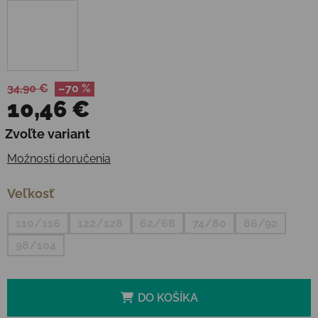
34,90 €
–70 %
10,46 €
Jednotková cena:
Zvoľte variant
Možnosti doručenia
Veľkosť
110/116
122/128
62/68
74/80
86/92
98/104
DO KOŠÍKA