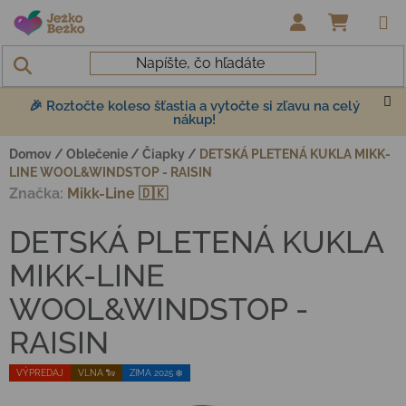
Prejsť na obsah
NÁKUP
🎉 Roztočte koleso šťastia a vytočte si zľavu na celý
nákup!
Domov
/
Oblečenie
/
Čiapky
/
DETSKÁ PLETENÁ KUKLA MIKK-
LINE WOOL&WINDSTOP - RAISIN
Značka:
Mikk-Line 🇩🇰
DETSKÁ PLETENÁ KUKLA
MIKK-LINE
WOOL&WINDSTOP -
RAISIN
VÝPREDAJ
VLNA 🐑
ZIMA 2025 ❄️