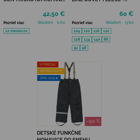
REFLECTIONS PURPLE
TWILIGHT MAUVE
42,50 €
60 €
UPF 50+
Skladom
(1 ks)
Skladom
(3 ks)
Pozrieť viac
Pozrieť viac
12 mesiacov
104
110
116
122
128
134
140
86
92
98
VÝPREDAJ
MEMBRÁNA ☔️
ZIMA 2025 ❄️
–50 %
DETSKÉ FUNKČNÉ
NOHAVICE DO SNEHU