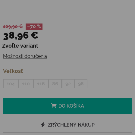
129,90 €
–70 %
38,96 €
Jednotková cena:
Zvoľte variant
Možnosti doručenia
Veľkosť
104
110
116
86
92
98
DO KOŠÍKA
ZRÝCHLENÝ NÁKUP