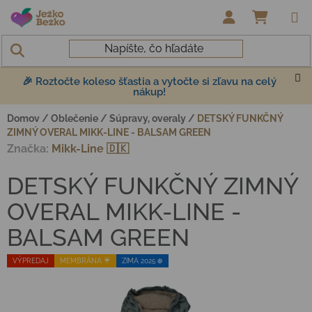
Prejsť na obsah
NÁKUP
🎉 Roztočte koleso šťastia a vytočte si zľavu na celý
nákup!
Domov
/
Oblečenie
/
Súpravy, overaly
/
DETSKÝ FUNKČNÝ
ZIMNÝ OVERAL MIKK-LINE - BALSAM GREEN
Značka:
Mikk-Line 🇩🇰
DETSKÝ FUNKČNÝ ZIMNÝ
OVERAL MIKK-LINE -
BALSAM GREEN
VÝPREDAJ
MEMBRÁNA ☔️
ZIMA 2025 ❄️