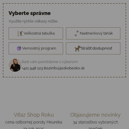
Vyberte správne
Využite rýchle odkazy nižšie.
Veľkostná tabuľka
Nadmerkový ťahák
Vernostný program
Strážiť dostupnosť
Radi vám pomôžeme s výberom
+421 948 123 802
info@jezkobezko.sk
Víťaz Shop Roku
Objavujeme novinky
cena odbornej poroty Heureka
34 starostlivo vybraných
za rok 2025
značiek