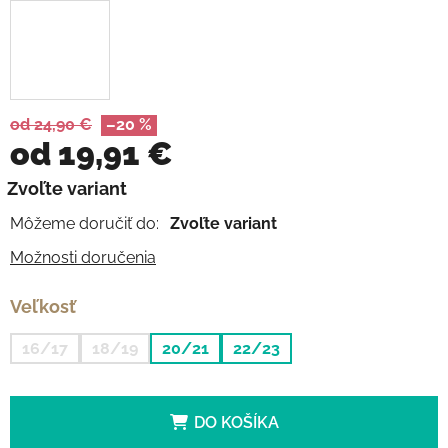
od 24,90 €
–20 %
od
19,91 €
Jednotková cena:
Zvoľte variant
Môžeme doručiť do:
Zvoľte variant
Možnosti doručenia
Veľkosť
16/17
18/19
20/21
22/23
DO KOŠÍKA