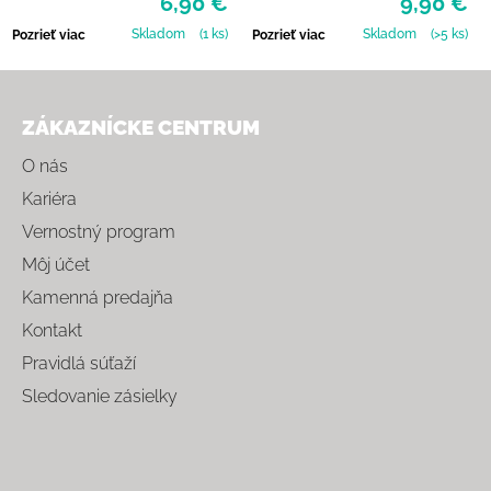
6,90 €
9,90 €
Skladom
(1 ks)
Skladom
(>5 ks)
Pozrieť viac
Pozrieť viac
Zápätie
ZÁKAZNÍCKE CENTRUM
O nás
Kariéra
Vernostný program
Môj účet
Kamenná predajňa
Kontakt
Pravidlá súťaží
Sledovanie zásielky