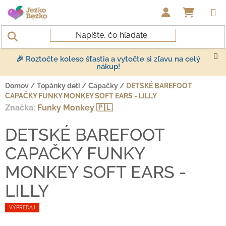
Prejsť na obsah
NÁKUP
🎉 Roztočte koleso šťastia a vytočte si zľavu na celý
nákup!
Domov
/
Topánky deti
/
Capačky
/
DETSKÉ BAREFOOT
CAPAČKY FUNKY MONKEY SOFT EARS - LILLY
Značka:
Funky Monkey 🇵🇱
DETSKÉ BAREFOOT
CAPAČKY FUNKY
MONKEY SOFT EARS -
LILLY
VÝPREDAJ