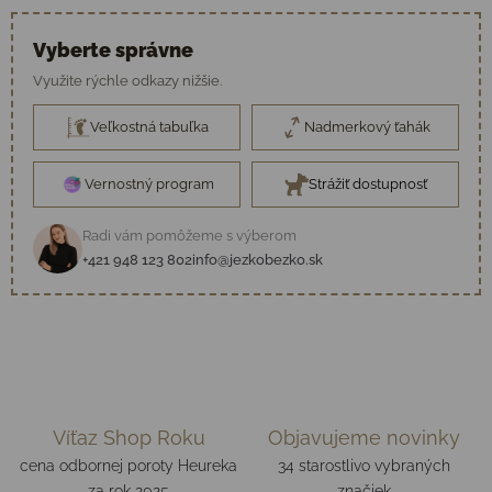
Vyberte správne
Využite rýchle odkazy nižšie.
Veľkostná tabuľka
Nadmerkový ťahák
Vernostný program
Strážiť dostupnosť
Radi vám pomôžeme s výberom
+421 948 123 802
info@jezkobezko.sk
Víťaz Shop Roku
Objavujeme novinky
cena odbornej poroty Heureka
34 starostlivo vybraných
za rok 2025
značiek