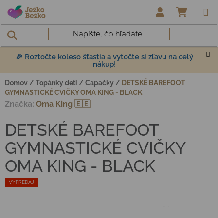
Prejsť na obsah
NÁKUP
🎉 Roztočte koleso šťastia a vytočte si zľavu na celý
nákup!
Domov
/
Topánky deti
/
Capačky
/
DETSKÉ BAREFOOT
GYMNASTICKÉ CVIČKY OMA KING - BLACK
Značka:
Oma King 🇪🇪
DETSKÉ BAREFOOT
GYMNASTICKÉ CVIČKY
OMA KING - BLACK
VÝPREDAJ