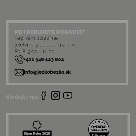
POTREBUJETE PORADIŤ?
Radi vám poradíme
telefonicky alebo e-mailom
Po-Pi 9:00 – 16:00
+421 948 123 802
info@jezkobezko.sk
Sledujte nás