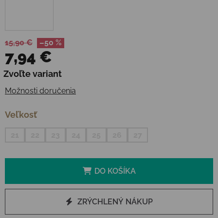
15,90 €
–50 %
7,94 €
Jednotková cena:
Zvoľte variant
Možnosti doručenia
Veľkosť
21
22
23
24
25
26
27
DO KOŠÍKA
ZRÝCHLENÝ NÁKUP