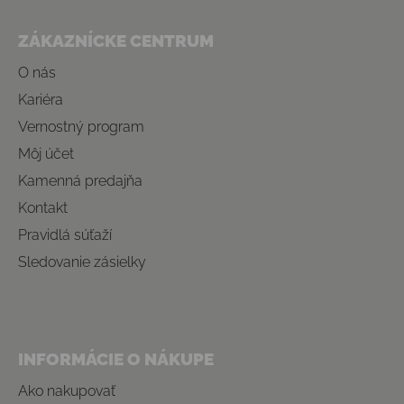
Zápätie
ZÁKAZNÍCKE CENTRUM
O nás
Kariéra
Vernostný program
Môj účet
Kamenná predajňa
Kontakt
Pravidlá súťaží
Sledovanie zásielky
INFORMÁCIE O NÁKUPE
Ako nakupovať