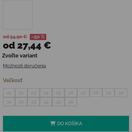
od 54,90 €
–50 %
od
27,44 €
Jednotková cena:
Zvoľte variant
Možnosti doručenia
Veľkosť
21
22
23
24
25
26
27
28
29
30
31
32
33
34
35
36
DO KOŠÍKA