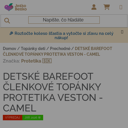
Prejsť na obsah
NÁKUP
🎉 Roztočte koleso šťastia a vytočte si zľavu na celý
nákup!
Domov
/
Topánky deti
/
Prechodné
/
DETSKÉ BAREFOOT
ČLENKOVÉ TOPÁNKY PROTETIKA VESTON - CAMEL
Značka:
Protetika 🇸🇰
DETSKÉ BAREFOOT
ČLENKOVÉ TOPÁNKY
PROTETIKA VESTON -
CAMEL
VÝPREDAJ
JAR 2026 🌸