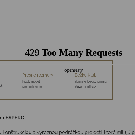
Presné rozmery
Bežko Klub
každý model
zbierajte kredity, priamu
ch
premeriavame
zľavu na nákup
ika ESPERO
nštrukciou a výraznou podrážkou pre deti, ktoré milujú poh