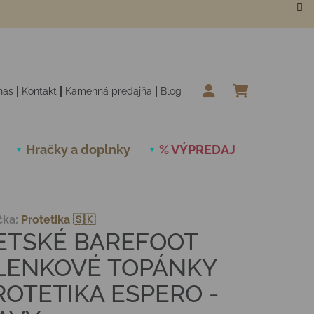
nás
Kontakt
Kamenná predajňa
Blog
NÁKUPN
Hračky a doplnky
% VÝPREDAJ
Novinky
čka:
Protetika 🇸🇰
ETSKÉ BAREFOOT
LENKOVÉ TOPÁNKY
ROTETIKA ESPERO -