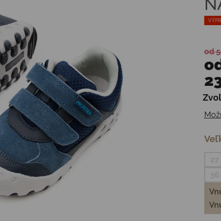
N
VÝPR
od 5
o
23
Zvoľ
Jedn
Možn
Veľ
27
36
Vnú
Vnú