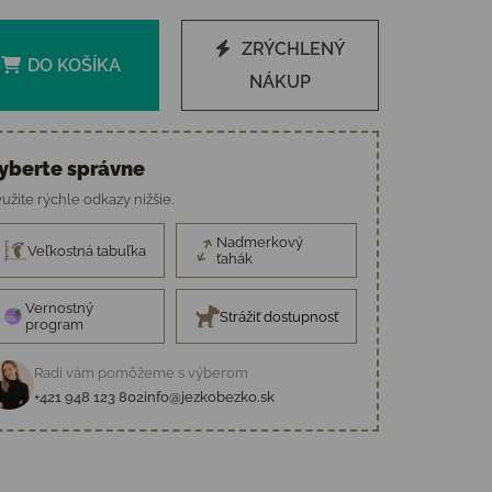
ZRÝCHLENÝ
DO KOŠÍKA
NÁKUP
yberte správne
užite rýchle odkazy nižšie.
Nadmerkový
Veľkostná tabuľka
ťahák
Vernostný
Strážiť dostupnosť
program
Radi vám pomôžeme s výberom
+421 948 123 802
info@jezkobezko.sk