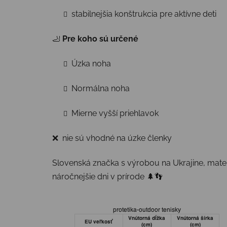
stabilnejšia konštrukcia pre aktívne deti
🦶
Pre koho sú určené
Úzka noha
Normálna noha
Mierne vyšší priehlavok
❌ nie sú vhodné na úzke členky
Slovenská značka s výrobou na Ukrajine, mater
náročnejšie dni v prírode 🌲👣