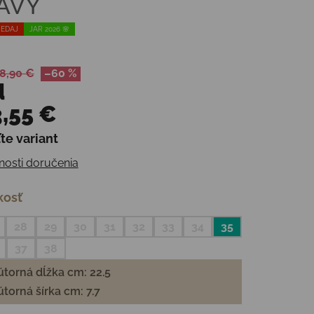
AVY
EDAJ
JAR 2026 🌸
8,90 €
–60 %
d
,55 €
te variant
otková cena:
osti doručenia
kosť
28
29
30
31
32
33
34
35
37
38
torná dĺžka cm: 22.5
torná šírka cm: 7.7