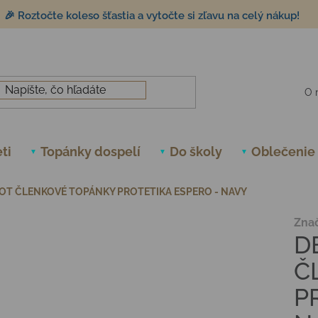
🎉 Roztočte koleso šťastia a vytočte si zľavu na celý nákup!
O 
ti
Topánky dospelí
Do školy
Oblečenie
OT ČLENKOVÉ TOPÁNKY PROTETIKA ESPERO - NAVY
Zna
D
Č
P