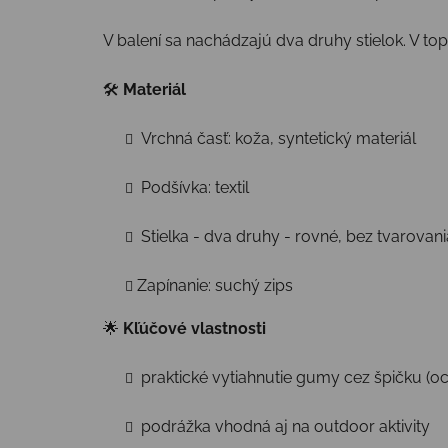
V balení sa nachádzajú dva druhy stielok. V top
🛠
Materiál
Vrchná časť: koža, syntetický materiál
Podšívka: textil
Stielka - dva druhy - rovné, bez tvarovan
Zapínanie: suchý zips
🌟
Kľúčové vlastnosti
praktické vytiahnutie gumy cez špičku (o
podrážka vhodná aj na outdoor aktivity