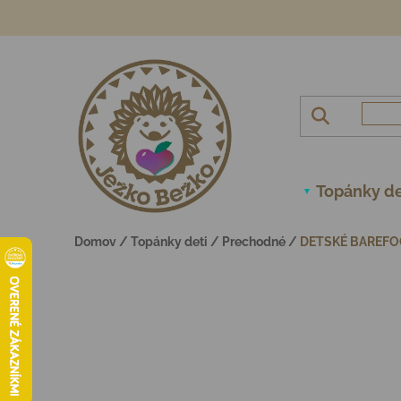
Prejsť na obsah
Topánky de
Domov
/
Topánky deti
/
Prechodné
/
DETSKÉ BAREFO