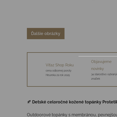
Ďalšie obrázky
Objavujeme
Víťaz Shop Roku
novinky
cena odbornej poroty
34 starostlivo vybraný
Heureka za rok 2025
značiek
🍂
Detské celoročné kožené topánky Protet
Outdoorové topánky s membránou, pevnejšou ko