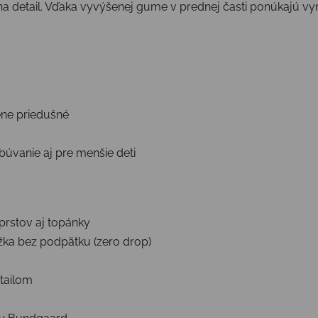
na detail. Vďaka vyvýšenej gume v prednej časti ponúkajú vy
ene priedušné
búvanie aj pre menšie deti
rstov aj topánky
žka bez podpätku (zero drop)
tailom