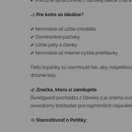
✔ Precízne spracovanie z dánskej dielne zna
🦶
Pre koho sú ideálne?
✔ Normálne až užšie chodidlá
✔ Dominantné palčeky
✔ Užšie päty a členky
✔ Normálne až mierne vyššie priehlavky
Tieto topánky sú navrhnuté tak, aby rešpektov
držanie tela.
🌿
Značka, ktorú si zamilujete
Bundgaard pochádza z Dánska a je známa svoj
osvedčený bestseller pre najmenších objaviteľ
🧼
Starostlivosť o Petitky: