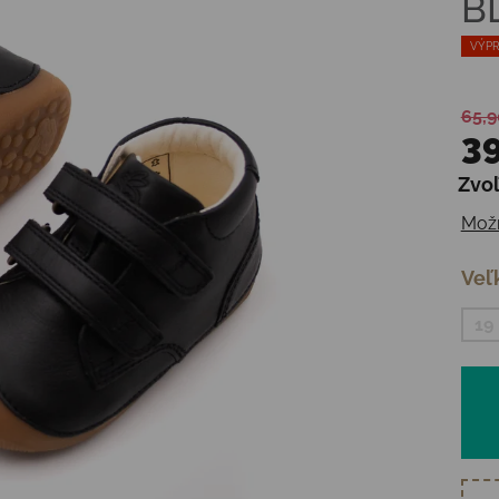
B
VÝPR
65,9
39
Zvoľ
Jedn
Možn
Veľ
19