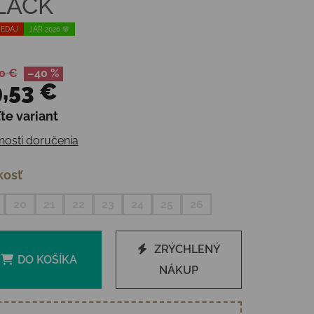
LACK
EDAJ
JAR 2026 🌸
0 €
–40 %
,53 €
te variant
otková cena:
osti doručenia
kosť
20
21
22
23
24
25
26
ZRÝCHLENÝ
DO KOŠÍKA
NÁKUP