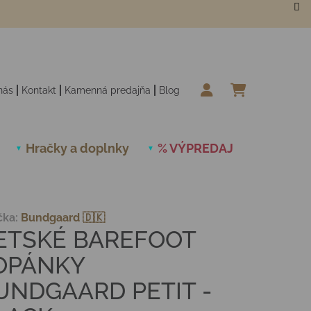
nás
Kontakt
Kamenná predajňa
Blog
NÁKUPN
Hračky a doplnky
% VÝPREDAJ
Novinky
čka:
Bundgaard 🇩🇰
ETSKÉ BAREFOOT
OPÁNKY
UNDGAARD PETIT -