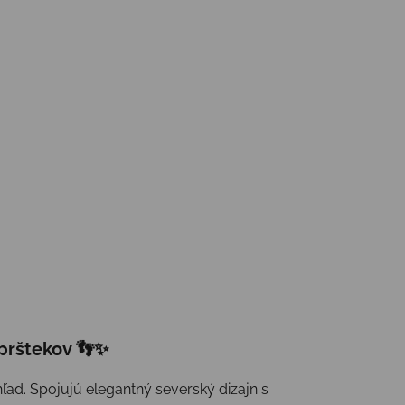
prštekov 👣✨
hľad. Spojujú elegantný severský dizajn s