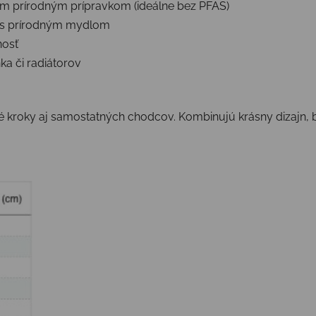
ým prírodným prípravkom (ideálne bez PFAS)
u s prírodným mydlom
nosť
ka či radiátorov
é kroky aj samostatných chodcov. Kombinujú krásny dizajn, b