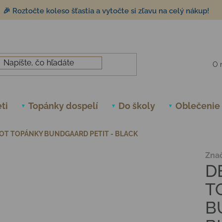
🎉 Roztočte koleso šťastia a vytočte si zľavu na celý nákup!
O 
ti
Topánky dospelí
Do školy
Oblečenie
OT TOPÁNKY BUNDGAARD PETIT - BLACK
Zna
D
T
B