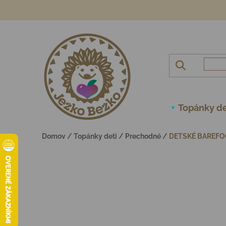
Prejsť na obsah
Topánky de
Domov
/
Topánky deti
/
Prechodné
/
DETSKÉ BAREFO