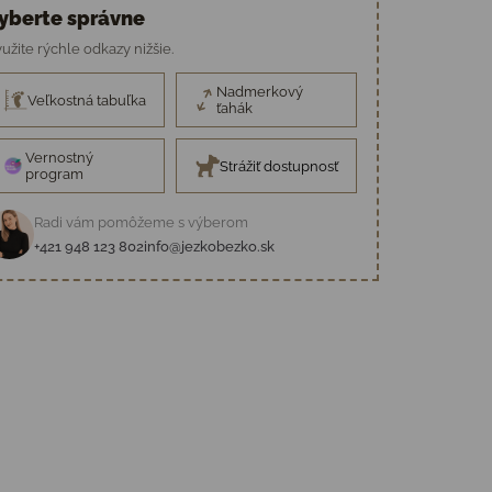
yberte správne
užite rýchle odkazy nižšie.
Nadmerkový
Veľkostná tabuľka
ťahák
Vernostný
Strážiť dostupnosť
program
Radi vám pomôžeme s výberom
+421 948 123 802
info@jezkobezko.sk