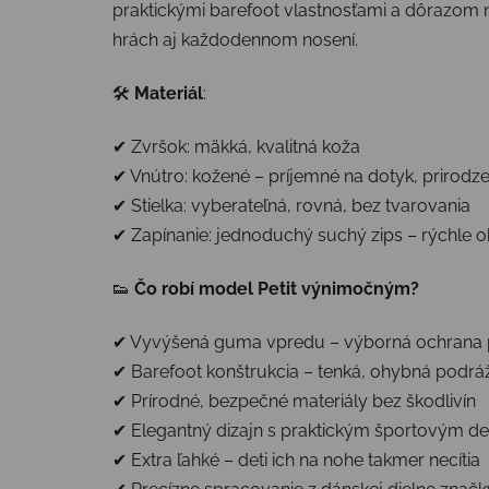
praktickými barefoot vlastnosťami a dôrazom 
hrách aj každodennom nosení.
🛠
Materiál
:
✔ Zvršok: mäkká, kvalitná koža
✔ Vnútro: kožené – príjemné na dotyk, prirodz
✔ Stielka: vyberateľná, rovná, bez tvarovania
✔ Zapínanie: jednoduchý suchý zips – rýchle o
👟
Čo robí model Petit výnimočným?
✔ Vyvýšená guma vpredu – výborná ochrana p
✔ Barefoot konštrukcia – tenká, ohybná podrá
✔ Prírodné, bezpečné materiály bez škodlivín
✔ Elegantný dizajn s praktickým športovým de
✔ Extra ľahké – deti ich na nohe takmer necítia