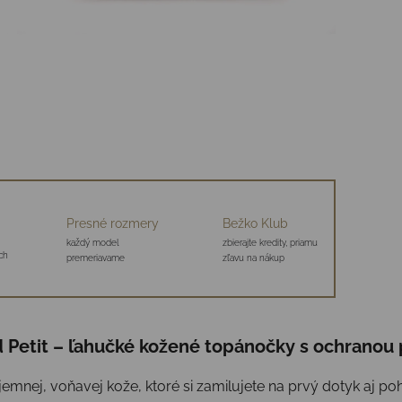
Presné rozmery
Bežko Klub
každý model
zbierajte kredity, priamu
ch
premeriavame
zľavu na nákup
Petit – ľahučké kožené topánočky s ochranou 
jemnej, voňavej kože, ktoré si zamilujete na prvý dotyk aj po