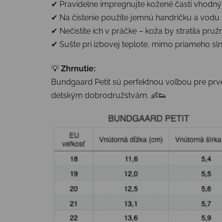
✔ Pravidelne impregnujte kožené časti vhodn
✔ Na čistenie použite jemnú handričku a vod
✔ Nečistite ich v práčke – koža by stratila pruž
✔ Sušte pri izbovej teplote, mimo priameho sln
💡
Zhrnutie:
Bundgaard Petit sú perfektnou voľbou pre prv
detským dobrodružstvám. 👶👟