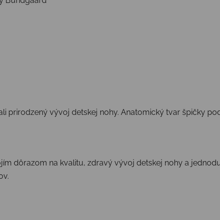
čky Bundgaard
ali prirodzený vývoj detskej nohy. Anatomický tvar špičky p
ím dôrazom na kvalitu, zdravý vývoj detskej nohy a jednod
ov.