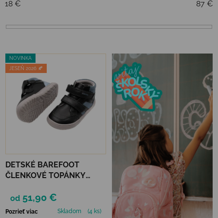
18
€
87
€
Výpis produktov
NOVINKA
JESEŇ 2026 🍂
DETSKÉ BAREFOOT
ČLENKOVÉ TOPÁNKY
PROTETIKA - KIRK BLACK
51,90 €
od
Skladom
(4 ks)
Pozrieť viac