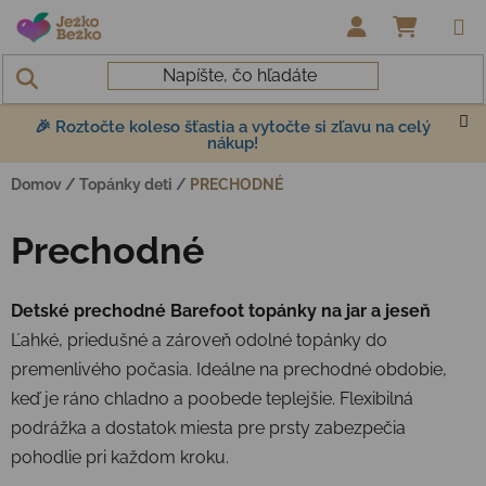
Prejsť na obsah
NÁKUP
🎉 Roztočte koleso šťastia a vytočte si zľavu na celý
nákup!
Domov
/
Topánky deti
/
PRECHODNÉ
Prechodné
Detské prechodné Barefoot topánky na jar a jeseň
Ľahké, priedušné a zároveň odolné topánky do
premenlivého počasia. Ideálne na prechodné obdobie,
keď je ráno chladno a poobede teplejšie. Flexibilná
podrážka a dostatok miesta pre prsty zabezpečia
pohodlie pri každom kroku.