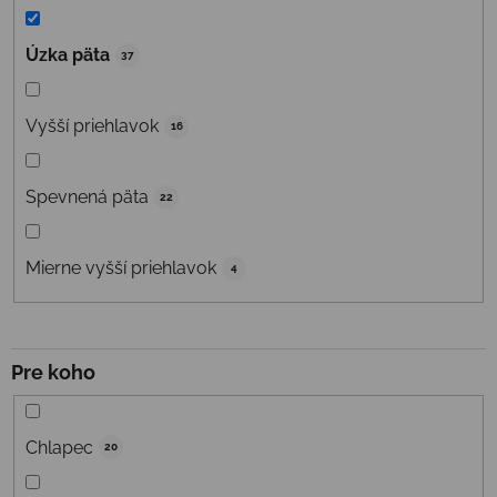
Úzka päta
37
Vyšší priehlavok
16
Spevnená päta
22
Mierne vyšší priehlavok
4
Pre koho
Chlapec
20