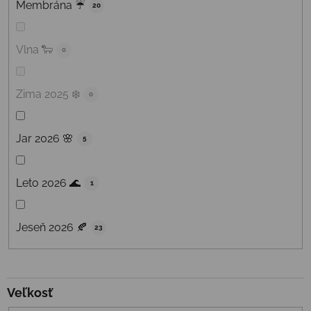
Membrána ☔️
20
Vlna 🐑
0
Zima 2025 ❄️
0
Jar 2026 🌸
5
Leto 2026 🌊
1
Jeseň 2026 🍂
23
Veľkosť