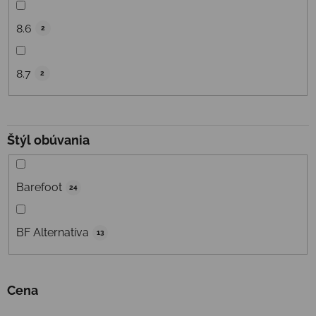
8.6
2
8.7
2
Štýl obúvania
Barefoot
24
BF Alternatíva
13
Cena