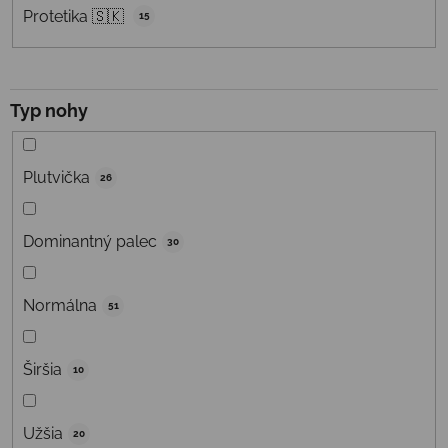
Protetika 🇸🇰
15
Typ nohy
Plutvička
26
Dominantný palec
30
Normálna
51
Širšia
10
Užšia
20