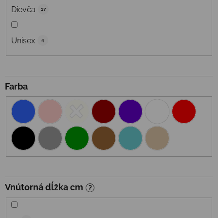
Dievča
17
Unisex
4
Farba
Vnútorná dĺžka cm
?