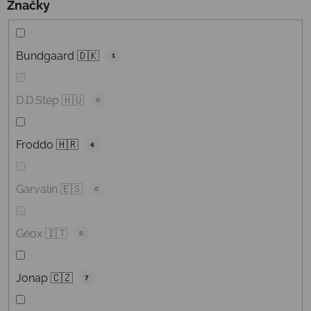
Značky
Bundgaard 🇩🇰
1
D.D.Step 🇭🇺
0
Froddo 🇭🇷
4
Garvalín 🇪🇸
0
Geox 🇮🇹
0
Jonap 🇨🇿
7