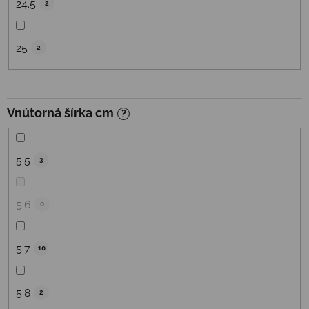
24.5
2
25
2
Vnútorná šírka cm
?
5.5
3
5.6
0
5.7
10
5.8
2