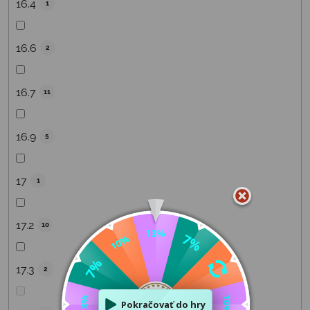
16.4
1
16.6
2
16.7
11
16.9
5
17
1
17.2
10
17.3
2