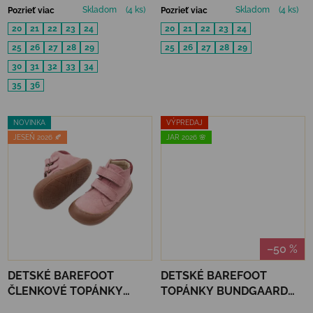
Skladom
(4 ks)
Skladom
(4 ks)
Pozrieť viac
Pozrieť viac
20
21
22
23
24
20
21
22
23
24
25
26
27
28
29
25
26
27
28
29
30
31
32
33
34
35
36
NOVINKA
VÝPREDAJ
JESEŇ 2026 🍂
JAR 2026 🌸
–50 %
DETSKÉ BAREFOOT
DETSKÉ BAREFOOT
ČLENKOVÉ TOPÁNKY
TOPÁNKY BUNDGAARD
PRIMIGI BUMPER - NABUK
PETIT FLOWER - SKY