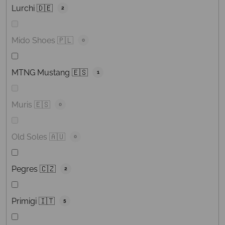
Lurchi 🇩🇪
2
Mido Shoes 🇵🇱
0
MTNG Mustang 🇪🇸
1
Muris 🇪🇸
0
Old Soles 🇦🇺
0
Pegres 🇨🇿
2
Primigi 🇮🇹
5