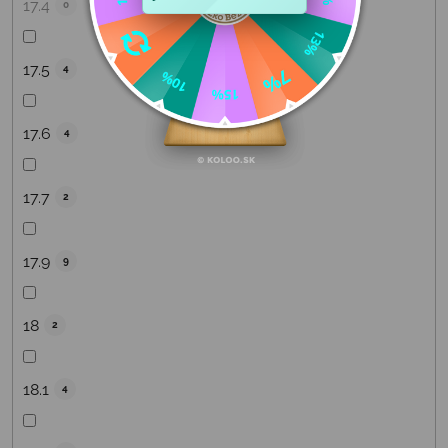
17.4
0
17.5
4
17.6
4
17.7
2
17.9
9
18
2
18.1
4