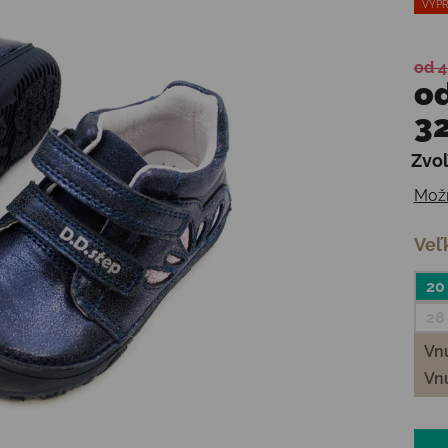
VÝPR
od 4
o
32
Zvoľ
Jedn
Možn
Veľ
20
28
Vnú
Vnú