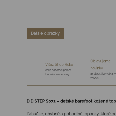
Ďalšie obrázky
Objavujeme
Víťaz Shop Roku
novinky
cena odbornej poroty
34 starostlivo vybraný
Heureka za rok 2025
značiek
D.D.STEP S073 – detské barefoot kožené to
Ľahučké, ohybné a pohodlné topánky, ktoré po