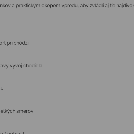
ov a praktickým okopom vpredu, aby zvládli aj tie najdivoke
rt pri chôdzi
ravý vývoj chodidla
su
šetkých smerov
je životnosť