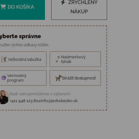
ZRÝCHLENÝ
DO KOŠÍKA
NÁKUP
yberte správne
užite rýchle odkazy nižšie.
Nadmerkový
Veľkostná tabuľka
ťahák
Vernostný
Strážiť dostupnosť
program
Radi vám pomôžeme s výberom
+421 948 123 802
info@jezkobezko.sk