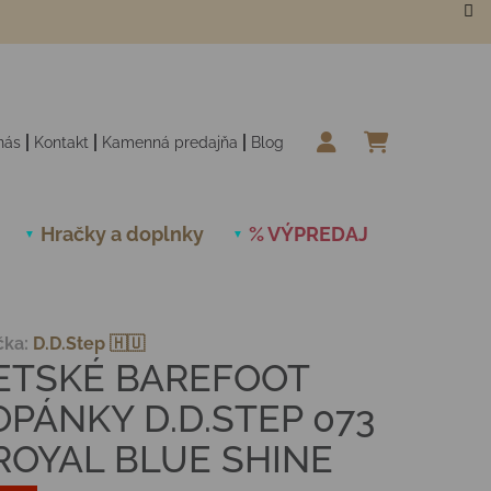
nás
Kontakt
Kamenná predajňa
Blog
NÁKUPN
Hračky a doplnky
% VÝPREDAJ
Novinky
čka:
D.D.Step 🇭🇺
ETSKÉ BAREFOOT
OPÁNKY D.D.STEP 073
 ROYAL BLUE SHINE