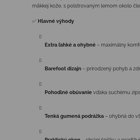
mäkkej kože, s polstrovaným lemom okolo členk
✅
Hlavné výhody
Extra ľahké a ohybné
– maximálny komfo
Barefoot dizajn
– prirodzený pohyb a zd
Pohodlné obúvanie
vďaka suchému zip
Tenká gumená podrážka
– ohybná do v
Praktický okop
– chráni špičku a predlžu