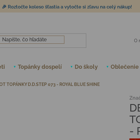
🎉 Roztočte koleso šťastia a vytočte si zľavu na celý nákup!
O 
ti
Topánky dospelí
Do školy
Oblečenie
T TOPÁNKY D.D.STEP 073 - ROYAL BLUE SHINE
Zna
D
T
-