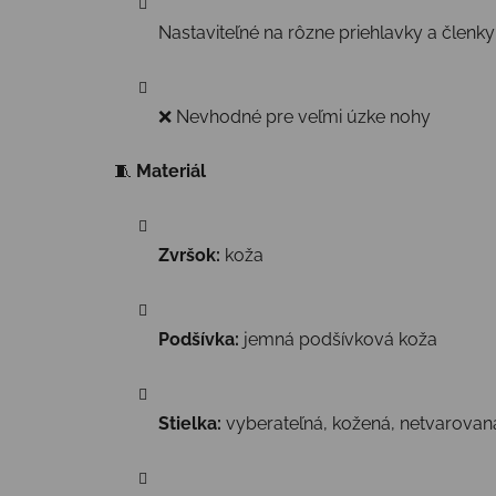
Nastaviteľné na rôzne priehlavky a členky
❌ Nevhodné pre veľmi úzke nohy
🧵
Materiál
Zvršok:
koža
Podšívka:
jemná podšívková koža
Stielka:
vyberateľná, kožená, netvarovan