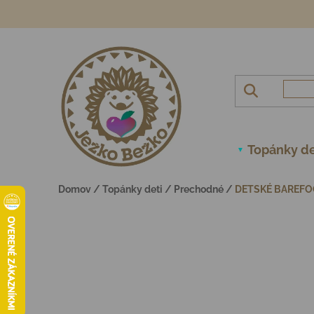
Prejsť na obsah
Topánky de
Domov
/
Topánky deti
/
Prechodné
/
DETSKÉ BAREFOO