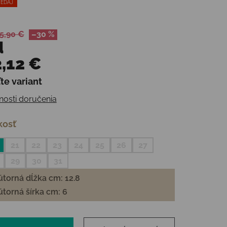
EDAJ
5,90 €
–30 %
d
,12 €
te variant
otková cena:
osti doručenia
kosť
21
22
23
24
25
26
27
29
30
31
torná dĺžka cm: 12.8
torná šírka cm: 6