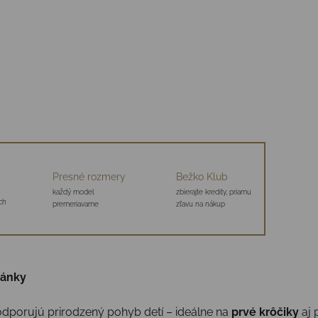
Presné rozmery
Bežko Klub
každý model
zbierajte kredity, priamu
ch
premeriavame
zľavu na nákup
pánky
dporujú prirodzený pohyb detí – ideálne na
prvé krôčiky
aj 