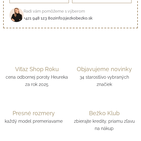
Radi vám pomôžeme s výberom
+421 948 123 802
info@jezkobezko.sk
Víťaz Shop Roku
Objavujeme novinky
cena odbornej poroty Heureka
34 starostlivo vybraných
za rok 2025
značiek
Presné rozmery
Bežko Klub
každý model premeriavame
zbierajte kredity, priamu zľavu
na nákup