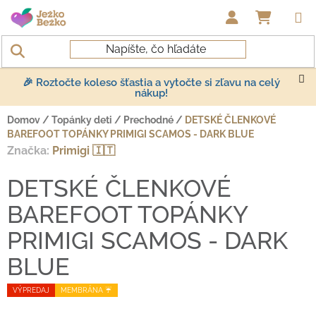
Prejsť na obsah
NÁKUP
🎉 Roztočte koleso šťastia a vytočte si zľavu na celý
nákup!
Domov
/
Topánky deti
/
Prechodné
/
DETSKÉ ČLENKOVÉ
BAREFOOT TOPÁNKY PRIMIGI SCAMOS - DARK BLUE
Značka:
Primigi 🇮🇹
DETSKÉ ČLENKOVÉ
BAREFOOT TOPÁNKY
PRIMIGI SCAMOS - DARK
BLUE
VÝPREDAJ
MEMBRÁNA ☔️