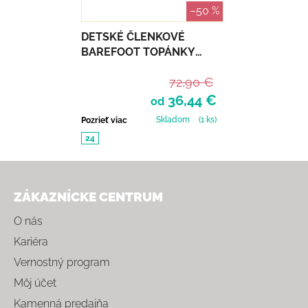
–50 %
DETSKÉ ČLENKOVÉ
BAREFOOT TOPÁNKY
PRIMIGI SCAMOS -
72,90 €
MORBIDO CUO
36,44 €
od
Skladom
(1 ks)
Pozrieť viac
24
Zápätie
ZÁKAZNÍCKE CENTRUM
O nás
Kariéra
Vernostný program
Môj účet
Kamenná predajňa