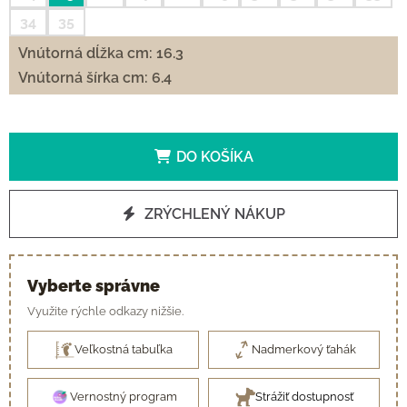
34
35
Vnútorná dĺžka cm: 16.3
Vnútorná šírka cm: 6.4
DO KOŠÍKA
ZRÝCHLENÝ NÁKUP
Vyberte správne
Využite rýchle odkazy nižšie.
Veľkostná tabuľka
Nadmerkový ťahák
Vernostný program
Strážiť dostupnosť