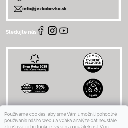
info@jezkobezko.sk
Sledujte nás
Používame cookies, aby sme Vám umožnili pohodlné
používanie nášho webu a vďaka analýze dát neustále
zlepšovali jeho funkcie, výkon a použiteľnosť. Viac