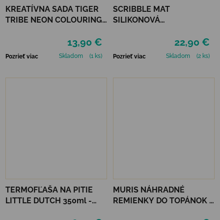
KREATÍVNA SADA TIGER
SCRIBBLE MAT
TRIBE NEON COLOURING
SILIKONOVÁ
SET - GLOW FRIENDS
OMAĽOVÁNKA – FARMA
13,90 €
22,90 €
Skladom
(1 ks)
Skladom
(2 ks)
Pozrieť viac
Pozrieť viac
TERMOFĽAŠA NA PITIE
MURIS NÁHRADNÉ
LITTLE DUTCH 350ml -
REMIENKY DO TOPÁNOK 3
FARMA
PÁRY - MUSTARD, SMOKE,