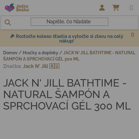
Prejsť na obsah
NÁKUP
🎉 Roztočte koleso šťastia a vytočte si zľavu na celý
nákup!
Domov
/
Hračky a doplnky
/
JACK N‘ JILL BATHTIME - NATURAL
ŠAMPÓN A SPRCHOVACÍ GÉL 300 ML
Značka:
Jack N‘ Jill 🇦🇺
JACK N‘ JILL BATHTIME -
NATURAL ŠAMPÓN A
SPRCHOVACÍ GÉL 300 ML