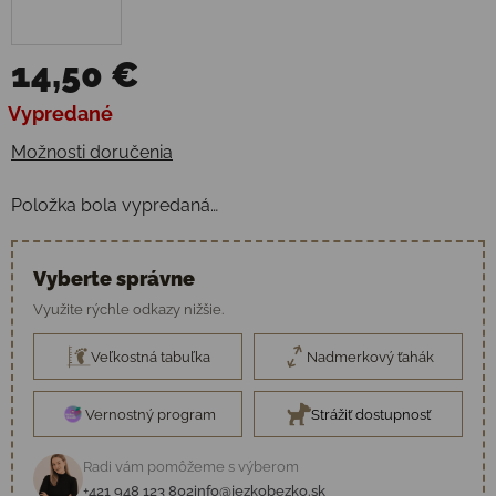
14,50 €
Jednotková cena:
Vypredané
Možnosti doručenia
Položka bola vypredaná…
Vyberte správne
Využite rýchle odkazy nižšie.
Veľkostná tabuľka
Nadmerkový ťahák
Vernostný program
Strážiť dostupnosť
Radi vám pomôžeme s výberom
+421 948 123 802
info@jezkobezko.sk