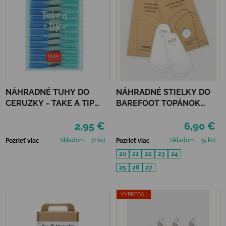
NÁHRADNÉ TUHY DO
NÁHRADNÉ STIELKY DO
CERUZKY - TAKE A TIP
BAREFOOT TOPÁNOK
REFILL SET
MURIS MINI
2,95 €
6,90 €
Skladom
(2 ks)
Skladom
(5 ks)
Pozrieť viac
Pozrieť viac
20
21
22
23
24
25
26
27
VÝPREDAJ