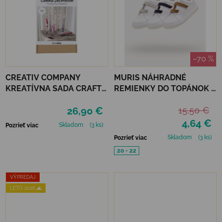
–70 %
CREATIV COMPANY
MURIS NÁHRADNÉ
KREATÍVNA SADA CRAFT
REMIENKY DO TOPÁNOK 3
KIT CANDLE DECORATING
PÁRY - STONE, NAVY,
26,90 €
15,50 €
SAND
4,64 €
Skladom
(3 ks)
Pozrieť viac
Skladom
(3 ks)
Pozrieť viac
20 - 22
VÝPREDAJ
LETO 2026 🌊