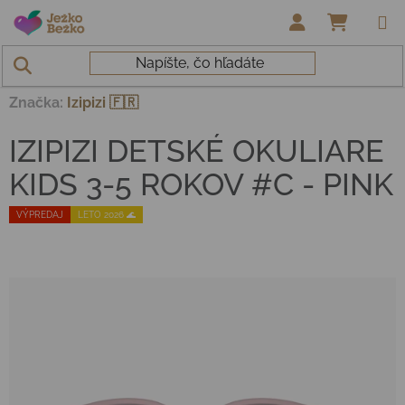
Prejsť na obsah
NÁKUP
Domov
/
Hračky a doplnky
/
IZIPIZI DETSKÉ OKULIARE KIDS 3-5
ROKOV #C - PINK
Značka:
Izipizi 🇫🇷
IZIPIZI DETSKÉ OKULIARE
KIDS 3-5 ROKOV #C - PINK
VÝPREDAJ
LETO 2026 🌊