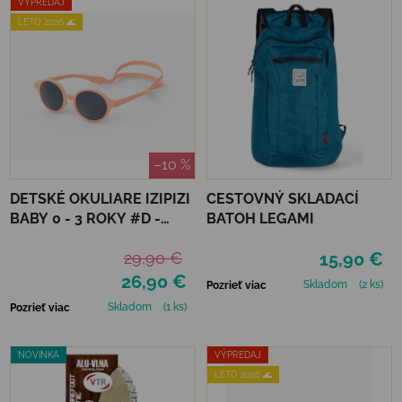
VÝPREDAJ
LETO 2026 🌊
–10 %
DETSKÉ OKULIARE IZIPIZI
CESTOVNÝ SKLADACÍ
BABY 0 - 3 ROKY #D -
BATOH LEGAMI
APRICOT POLARIZED
29,90 €
15,90 €
26,90 €
Skladom
(2 ks)
Pozrieť viac
Skladom
(1 ks)
Pozrieť viac
NOVINKA
VÝPREDAJ
LETO 2026 🌊