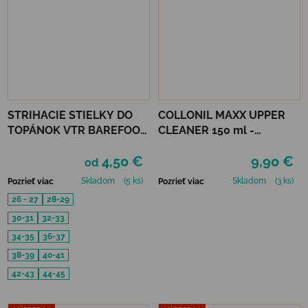
STRIHACIE STIELKY DO
COLLONIL MAXX UPPER
TOPÁNOK VTR BAREFOOT
CLEANER 150 ml -
S PAMÄŤOVOU PENOU
ČISTIACA PENA
4,50 €
9,90 €
od
Skladom
(5 ks)
Skladom
(3 ks)
Pozrieť viac
Pozrieť viac
26 - 27
28-29
30-31
32-33
34-35
36-37
38-39
40-41
42-43
44-45