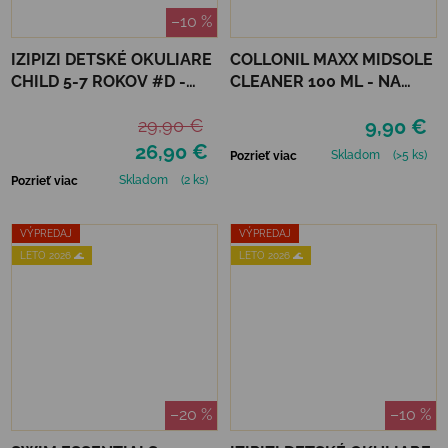
–10 %
IZIPIZI DETSKÉ OKULIARE
COLLONIL MAXX MIDSOLE
CHILD 5-7 ROKOV #D -
CLEANER 100 ML - NA
NAVY BLUE POLARIZED
PODRÁŽKY
29,90 €
9,90 €
26,90 €
Skladom
(>5 ks)
Pozrieť viac
Skladom
(2 ks)
Pozrieť viac
VÝPREDAJ
VÝPREDAJ
LETO 2026 🌊
LETO 2026 🌊
–20 %
–10 %