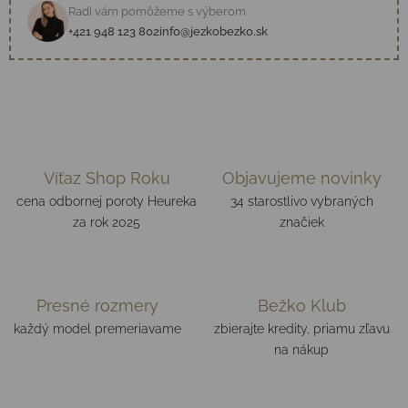
Radi vám pomôžeme s výberom
+421 948 123 802
info@jezkobezko.sk
Víťaz Shop Roku
Objavujeme novinky
cena odbornej poroty Heureka
34 starostlivo vybraných
za rok 2025
značiek
Presné rozmery
Bežko Klub
každý model premeriavame
zbierajte kredity, priamu zľavu
na nákup