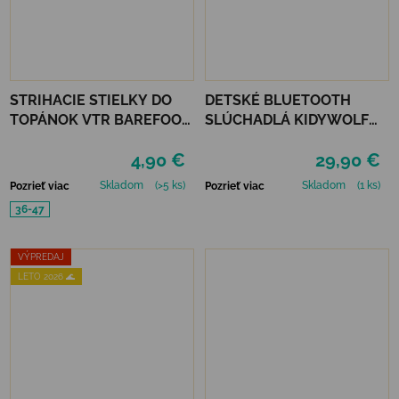
STRIHACIE STIELKY DO
DETSKÉ BLUETOOTH
TOPÁNOK VTR BAREFOOT
SLÚCHADLÁ KIDYWOLF
VLNATEX UNI
KIDYEARS - MEDVEĎ
4,90 €
29,90 €
Skladom
(>5 ks)
Skladom
(1 ks)
Pozrieť viac
Pozrieť viac
36-47
VÝPREDAJ
LETO 2026 🌊