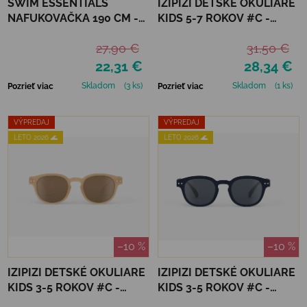
SWIM ESSENTIALS
IZIPIZI DETSKÉ OKULIARE
NAFUKOVAČKA 190 CM -
KIDS 5-7 ROKOV #C -
HOMÁR
LAVENDER POLARIZED
27,90 €
31,50 €
22,31 €
28,34 €
Skladom
(3 ks)
Skladom
(1 ks)
Pozrieť viac
Pozrieť viac
VÝPREDAJ
VÝPREDAJ
LETO 2026 🌊
LETO 2026 🌊
–10 %
–10 %
IZIPIZI DETSKÉ OKULIARE
IZIPIZI DETSKÉ OKULIARE
KIDS 3-5 ROKOV #C -
KIDS 3-5 ROKOV #C -
MACCHIATO
NAVY BLUE