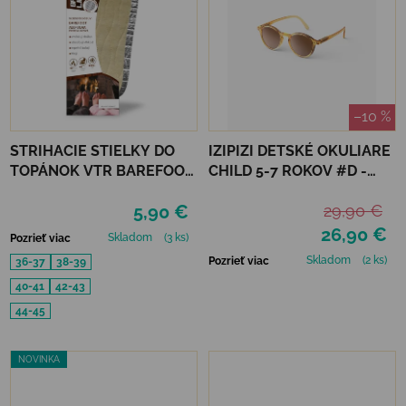
–10 %
STRIHACIE STIELKY DO
IZIPIZI DETSKÉ OKULIARE
TOPÁNOK VTR BAREFOOT
CHILD 5-7 ROKOV #D -
ALU-VLNA
GOLDEN CANYON
5,90 €
29,90 €
PROTIŠMYKOVÉ
26,90 €
Skladom
(3 ks)
Pozrieť viac
Skladom
(2 ks)
Pozrieť viac
36-37
38-39
40-41
42-43
44-45
NOVINKA