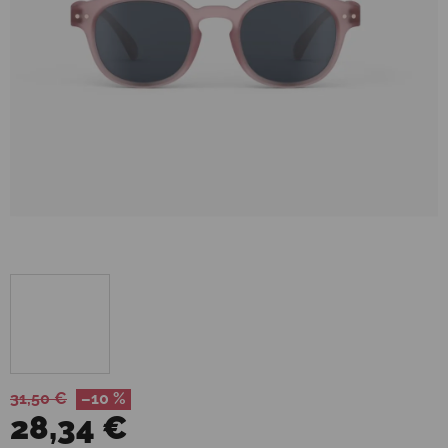
31,50 €
–10 %
28,34 €