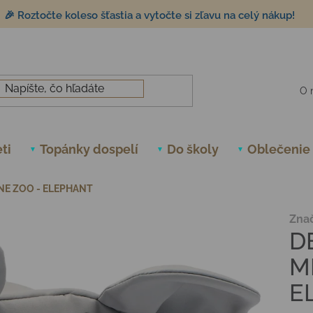
🎉 Roztočte koleso šťastia a vytočte si zľavu na celý nákup!
O 
ti
Topánky dospelí
Do školy
Oblečenie
NE ZOO - ELEPHANT
Zna
D
M
E