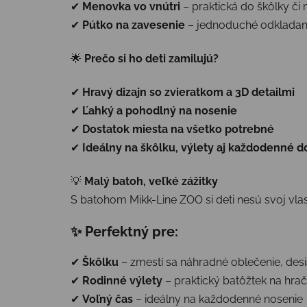
✔
Menovka vo vnútri
– praktická do škôlky či 
✔
Pútko na zavesenie
– jednoduché odkladan
🌟
Prečo si ho deti zamilujú?
✔
Hravý dizajn so zvieratkom a 3D detailmi
✔
Ľahký a pohodlný na nosenie
✔
Dostatok miesta na všetko potrebné
✔
Ideálny na škôlku, výlety aj každodenné 
💡
Malý batoh, veľké zážitky
S batohom Mikk-Line ZOO si deti nesú svoj vla
✨ Perfektný pre:
✔
Škôlku
– zmestí sa náhradné oblečenie, desi
✔
Rodinné výlety
– praktický batôžtek na hrač
✔
Voľný čas
– ideálny na každodenné nosenie