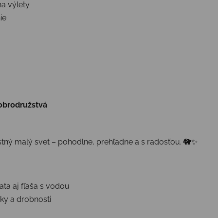
na výlety
ie
dobrodružstvá
stný malý svet – pohodlne, prehľadne a s radosťou. 🐘✨
ata aj fľaša s vodou
ky a drobnosti