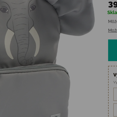
39
Skl
Jedn
Môže
Možn
V
Vy