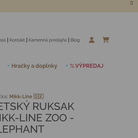
nás
Kontakt
Kamenná predajňa
Blog
NÁKUPN
Hračky a doplnky
% VÝPREDAJ
Novinky
čka:
Mikk-Line 🇩🇰
ETSKÝ RUKSAK
IKK-LINE ZOO -
LEPHANT