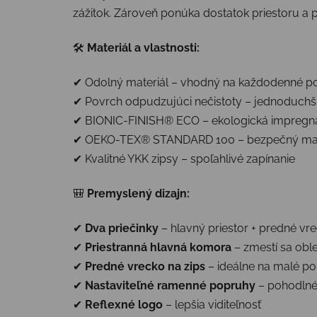
zážitok. Zároveň ponúka dostatok priestoru a 
🛠
Materiál a vlastnosti:
✔ Odolný materiál – vhodný na každodenné po
✔ Povrch odpudzujúci nečistoty – jednoduchš
✔ BIONIC-FINISH® ECO – ekologická impregn
✔ OEKO-TEX® STANDARD 100 – bezpečný mater
✔ Kvalitné YKK zipsy – spoľahlivé zapínanie
🎒
Premyslený dizajn:
✔
Dva priečinky
– hlavný priestor + predné vr
✔
Priestranná hlavná komora
– zmestí sa oble
✔
Predné vrecko na zips
– ideálne na malé po
✔
Nastaviteľné ramenné popruhy
– pohodlné 
✔
Reflexné logo
– lepšia viditeľnosť