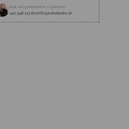
Radi vám pomôžeme s výberom
+421 948 123 802
info@jezkobezko.sk