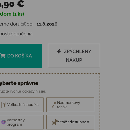
,90 €
adom
(1 ks)
otková cena:
me doručiť do:
11.8.2026
osti doručenia
ZRÝCHLENÝ
DO KOŠÍKA
NÁKUP
yberte správne
užite rýchle odkazy nižšie.
Nadmerkový
Veľkostná tabuľka
ťahák
Vernostný
Strážiť dostupnosť
program