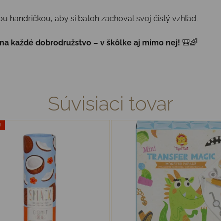
ou handričkou, aby si batoh zachoval svoj čistý vzhľad.
na každé dobrodružstvo – v škôlke aj mimo nej!
🎒🌈
Súvisiaci tovar
J