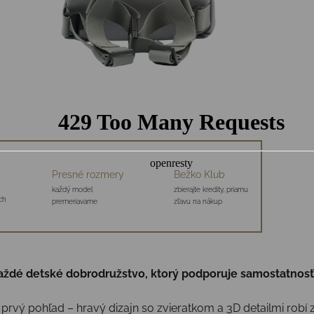
Presné rozmery
Bežko Klub
každý model
zbierajte kredity, priamu
ch
premeriavame
zľavu na nákup
aždé detské dobrodružstvo, ktorý podporuje samostatnosť
 prvý pohľad – hravý dizajn so zvieratkom a 3D detailmi robí 