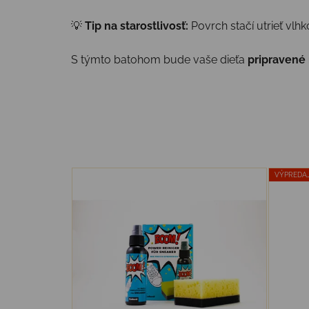
💡
Tip na starostlivosť:
Povrch stačí utrieť vlhk
S týmto batohom bude vaše dieťa
pripravené 
VÝPREDA