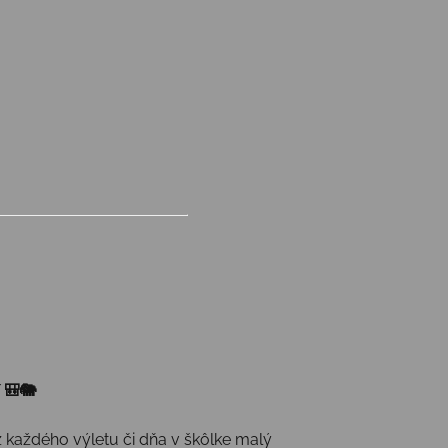
 🎒🐘
z každého výletu či dňa v škôlke malý