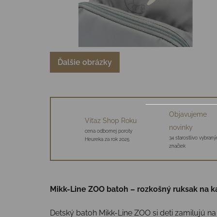
Ďalšie obrázky
Objavujeme
Víťaz Shop Roku
novinky
cena odbornej poroty
34 starostlivo vybraný
Heureka za rok 2025
značiek
Mikk-Line ZOO batoh – rozkošný ruksak na k
Detský batoh Mikk-Line ZOO si deti zamilujú na